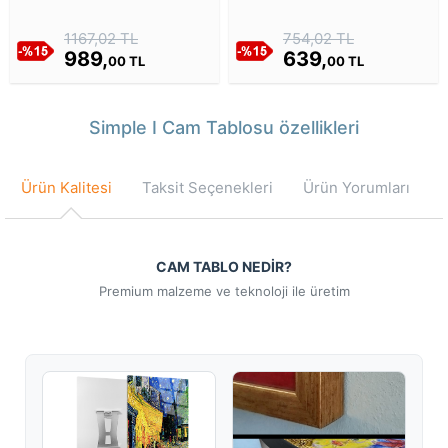
Zenginlikte Hispanik Mirası
Tablosu
Cam Tablosu
1167,02 TL
754,02 TL
989,
639,
00 TL
00 TL
Simple I Cam Tablosu özellikleri
Ürün Kalitesi
Taksit Seçenekleri
Ürün Yorumları
CAM TABLO NEDİR?
Premium malzeme ve teknoloji ile üretim