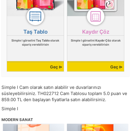
Taş Tablo
Kaydır Çöz
Simple I görselini
Taş Tablo
olarak
Simple I görselini
Kaydır Çöz
olarak
sipariş verebilirisin
sipariş verebilirisin
Geç ⊳
Geç ⊳
Simple I Cam olarak satın alabilir ve duvarlarınızı
süsleyebilirsiniz.
TH022712
Cam Tablosu toplam
5.0
puan ve
859.00
TL den başlayan fiyatlarla satın alabilirsiniz.
Simple I
MODERN SANAT