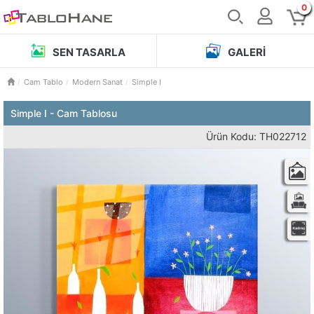
0
SEN TASARLA
GALERI
Cam Tablo
Modern Sanat
Simple I
Simple I - Cam Tablosu
Ürün Kodu: TH022712