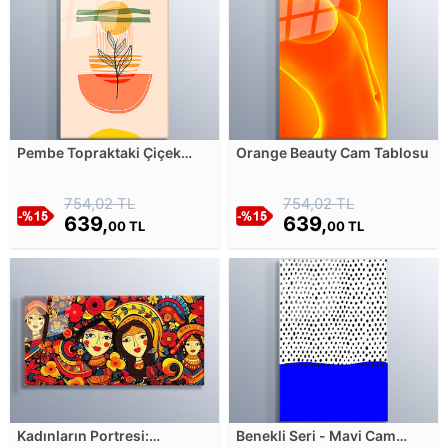
Pembe Topraktaki Çiçek
Orange Beauty Cam Tablosu
Doğuşu Cam Tablosu
754,02 TL
754,02 TL
639,
639,
00 TL
00 TL
Kadınların Portresi:
Benekli Seri - Mavi Cam