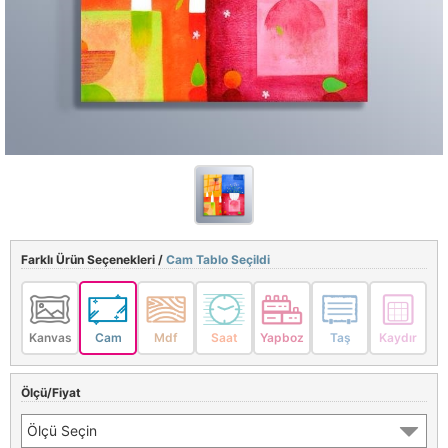
Farklı Ürün Seçenekleri /
Cam Tablo Seçildi
Kanvas
Cam
Mdf
Saat
Yapboz
Taş
Kaydır
Ölçü/Fiyat
Ölçü Seçin