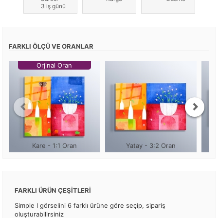
3 iş günü
FARKLI ÖLÇÜ VE ORANLAR
Orjinal Oran
Kare - 1:1 Oran
Yatay - 3:2 Oran
FARKLI ÜRÜN ÇEŞİTLERİ
Simple I görselini 6 farklı ürüne göre seçip, sipariş
oluşturabilirsiniz