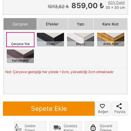
KDV Dahil
859,00 ₺
1013,62 ₺
30 x 30 cm
Çerçeve
Efekler
Yazı
Kare Kod
Çerçeve Yok
Siyah
Beyaz
Antik Altın
Kahverengi
Not: Çerçeve genişliği her yönde +2cm, yüksekliği 3cm olmaktadır
Sepete Ekle
Beğen
Paylaş
Üretim
Ücretsiz
Güvenli
Süresi
Kargo
Ödeme