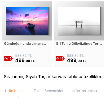
Gündoğumunda Limana
Gri Tonlu Gökyüzünde Torii
Bağlı Mavi Kayık Kanvas
Miyajima Kapısı Kanvas
Tablosu
Tablosu
588,82 TL
588,82 TL
499,
499,
00 TL
00 TL
Sıralanmış Siyah Taşlar kanvas tablosu özellikleri
Ürün Kalitesi
Taksit Seçenekleri
Ürün Yorumları