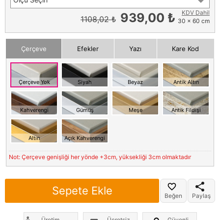
KDV Dahil
939,00 ₺
1108,02 ₺
30 x 60 cm
Çerçeve
Efekler
Yazı
Kare Kod
Çerçeve Yok
Siyah
Beyaz
Antik Altın
Kahverengi
Gümüş
Meşe
Antik Fildişi
Altın
Açık Kahverengi
Not: Çerçeve genişliği her yönde +3cm, yüksekliği 3cm olmaktadır
Sepete Ekle
Beğen
Paylaş
Üretim
Ücretsiz
Güvenli