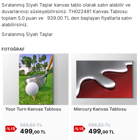
Sıralanmış Siyah Taşlar kanvas tablo olarak satın alabilir ve
duvarlarınızı süsleyebilirsiniz.
TH022481
Kanvas Tablosu
toplam
5.0
puan ve
939.00
TL den başlayan fiyatlarla satın
alabilirsiniz.
Sıralanmış Siyah Taşlar
FOTOĞRAF
Your Turn Kanvas Tablosu
Mercury Kanvas Tablosu
588,82 TL
588,82 TL
499,
499,
00 TL
00 TL