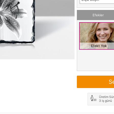
Efekler
Efekt Yok
S
Üretim Sür
3 iş günü