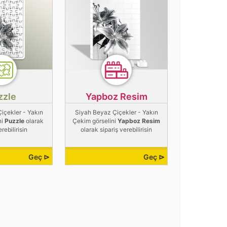
zzle
Yapboz Resim
içekler - Yakın
Siyah Beyaz Çiçekler - Yakın
ni
Puzzle
olarak
Çekim görselini
Yapboz Resim
erebilirisin
olarak sipariş verebilirisin
Geç ⊳
Geç ⊳