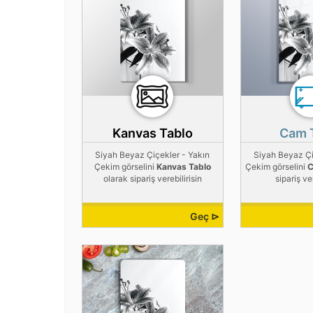
Kanvas Tablo
Cam 
Siyah Beyaz Çiçekler - Yakın
Siyah Beyaz Çi
Çekim görselini
Kanvas Tablo
Çekim görselini
C
olarak sipariş verebilirisin
sipariş ver
Geç ⊳