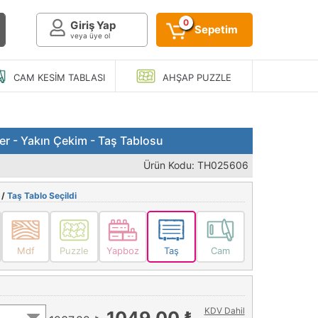
0
Giriş Yap
Sepetim
veya üye ol
CAM KESIM
TABLASI
AHŞAP
PUZZLE
er - Yakın Çekim - Taş Tablosu
Ürün Kodu: TH025606
 /
Taş Tablo Seçildi
Mdf
Puzzle
Yapboz
Taş
Cam
KDV Dahil
1049,00 ₺