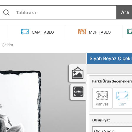
Ara
O
CAM
TABLO
MDF
TABLO
n Çekim
Siyah Beyaz Çiçekl
Farklı Ürün Seçenekleri
Kanvas
Cam
Ölçü/Fiyat
Ölçü Seçin