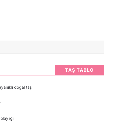
TAŞ TABLO
ayanıklı doğal taş
r
olaylığı