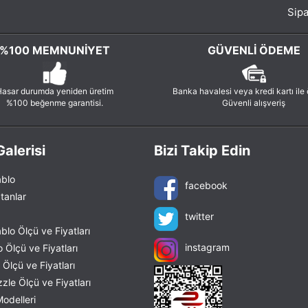
Sipa
%100 MEMNUNIYET
GÜVENLI ÖDEME
asar durumda yeniden üretim
Banka havalesi veya kredi kartı ile
%100 beğenme garantisi.
Güvenli alışveriş
alerisi
Bizi Takip Edin
blo
facebook
tanlar
twitter
lo Ölçü ve Fiyatları
instagram
 Ölçü ve Fiyatları
Ölçü ve Fiyatları
le Ölçü ve Fiyatları
odelleri