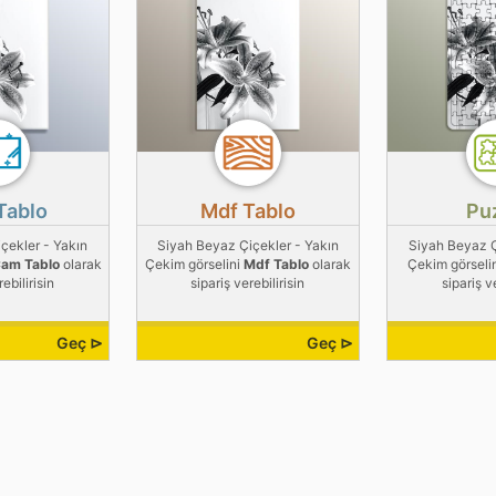
Tablo
Mdf Tablo
Pu
çekler - Yakın
Siyah Beyaz Çiçekler - Yakın
Siyah Beyaz Ç
am Tablo
olarak
Çekim görselini
Mdf Tablo
olarak
Çekim görseli
ebilirisin
sipariş verebilirisin
sipariş v
Geç ⊳
Geç ⊳