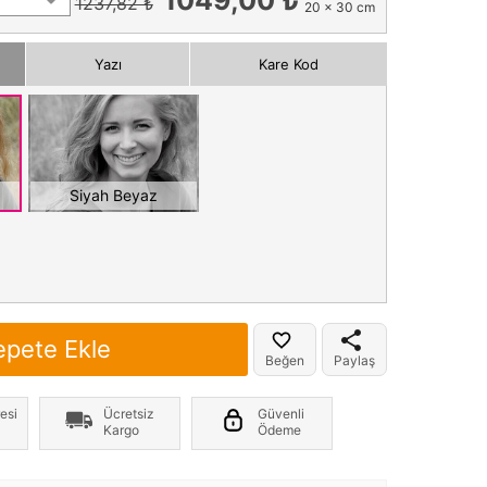
1237,82 ₺
20 x 30 cm
Yazı
Kare Kod
Siyah Beyaz
epete Ekle
Beğen
Paylaş
esi
Ücretsiz
Güvenli
Kargo
Ödeme