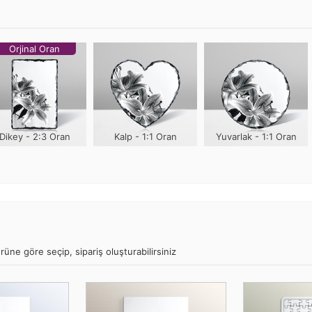
Orjinal Oran
Dikey - 2:3 Oran
Kalp - 1:1 Oran
Yuvarlak - 1:1 Oran
rüne göre seçip, sipariş oluşturabilirsiniz