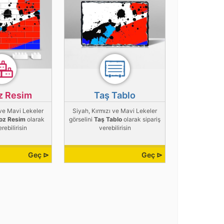
z Resim
Taş Tablo
 ve Mavi Lekeler
Siyah, Kırmızı ve Mavi Lekeler
oz Resim
olarak
görselini
Taş Tablo
olarak sipariş
erebilirisin
verebilirisin
Geç ⊳
Geç ⊳