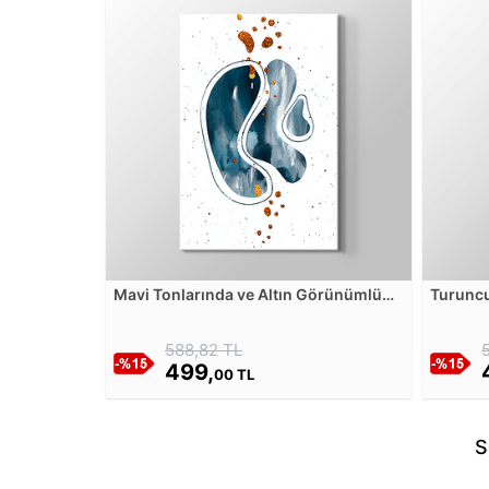
Mavi Tonlarında ve Altın Görünümlü
Turuncu
Şekillerle Sulu Boya Görünümlü Soyut
Kanvas 
Çalışma Kanvas Tablosu
588,82 TL
499,
00 TL
S