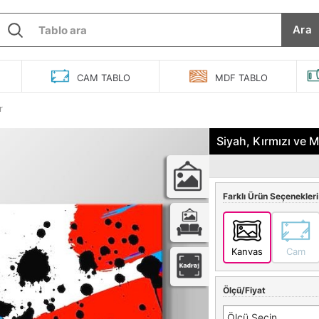
Ara
O
CAM
TABLO
MDF
TABLO
r
Siyah, Kırmızı ve 
Farklı Ürün Seçenekleri
Kanvas
Cam
Ölçü/Fiyat
Ölçü Seçin