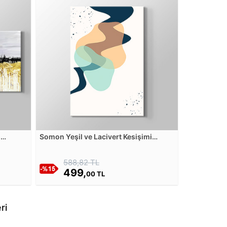
s
Somon Yeşil ve Lacivert Kesişimi
Kanvas Tablosu
588,82 TL
499,
00 TL
ri