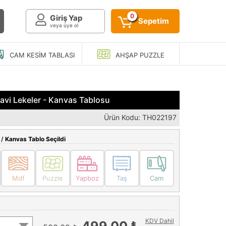
0
Giriş Yap
Sepetim
veya üye ol
CAM KESIM
TABLASI
AHŞAP
PUZZLE
Mavi Lekeler - Kanvas Tablosu
Ürün Kodu: TH022197
 /
Kanvas Tablo Seçildi
Mdf
Puzzle
Yapboz
Taş
Cam
KDV Dahil
499,00 ₺