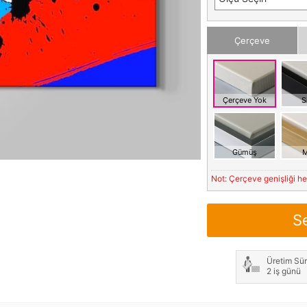
Çerçeve
Çerçeve Yok
S
Gümüş
M
Not: Çerçeve genişliği h
S
Üretim Sür
2 iş günü