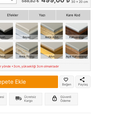
588,82 ₺
30 x 20 cm
Efekler
Yazı
Kare Kod
iyah
Beyaz
Antik Altın
Kahverengi
eşe
Antik Fildişi
Altın
Açık Kahverengi
er yönde +3cm, yüksekliği 3cm olmaktadır
epete Ekle
Beğen
Paylaş
esi
Ücretsiz
Güvenli
Kargo
Ödeme