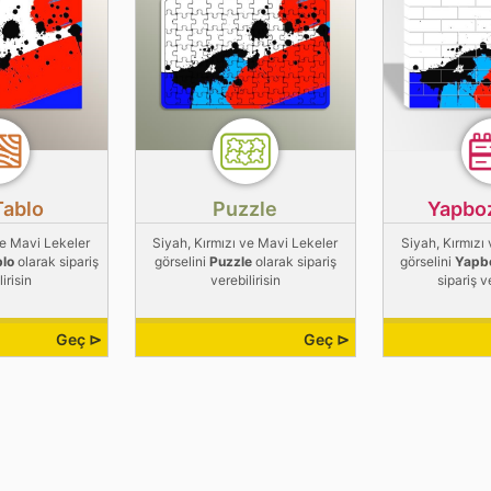
Tablo
Puzzle
Yapbo
ve Mavi Lekeler
Siyah, Kırmızı ve Mavi Lekeler
Siyah, Kırmızı
blo
olarak sipariş
görselini
Puzzle
olarak sipariş
görselini
Yapb
irisin
verebilirisin
sipariş v
Geç ⊳
Geç ⊳