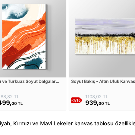
 ve Turkuaz Soyut Dalgalar
Soyut Bakış - Altın Ufuk Kanva
Tablosu
Tablosu
588,82 TL
1108,02 TL
499,
939,
00 TL
00 TL
iyah, Kırmızı ve Mavi Lekeler kanvas tablosu özellikle