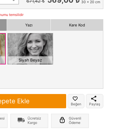
671,42 ₺
30 x 20 cm
numu temsilidir
Yazı
Kare Kod
Siyah Beyaz
epete Ekle
Beğen
Paylaş
esi
Ücretsiz
Güvenli
Kargo
Ödeme