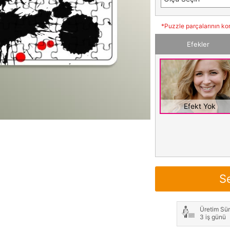
*Puzzle parçalarının ko
Efekler
Efekt Yok
S
Üretim Sür
3 iş günü