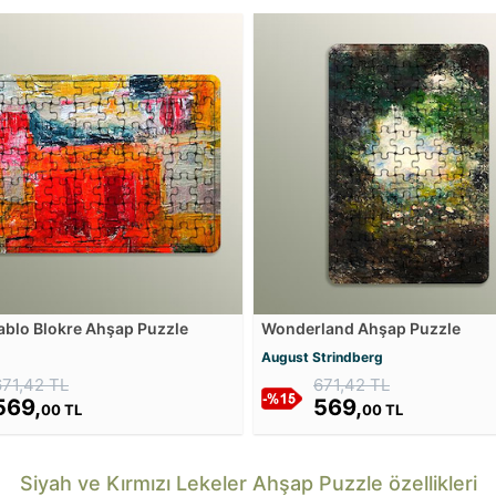
ablo Blokre Ahşap Puzzle
Wonderland Ahşap Puzzle
August Strindberg
671,42 TL
671,42 TL
569,
569,
00 TL
00 TL
Siyah ve Kırmızı Lekeler Ahşap Puzzle özellikleri