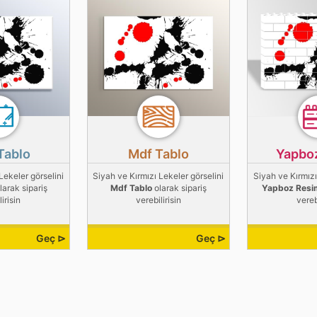
Tablo
Mdf Tablo
Yapbo
Lekeler görselini
Siyah ve Kırmızı Lekeler görselini
Siyah ve Kırmızı
larak sipariş
Mdf Tablo
olarak sipariş
Yapboz Resi
irisin
verebilirisin
vereb
Geç ⊳
Geç ⊳