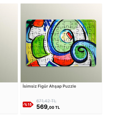
İsimsiz Figür Ahşap Puzzle
671,42 TL
569,
00 TL