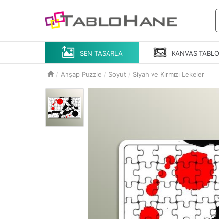
SEN TASARLA
KANVAS
TABL
Ahşap Puzzle
Soyut
Siyah ve Kırmızı Lekeler