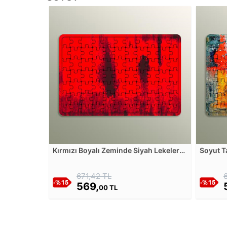
Kırmızı Boyalı Zeminde Siyah Lekeler
Soyut T
Ahşap Puzzle
671,42 TL
569,
00 TL