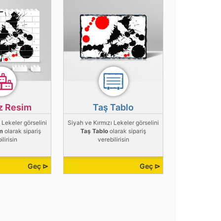
z Resim
Taş Tablo
 Lekeler görselini
Siyah ve Kırmızı Lekeler görselini
m
olarak sipariş
Taş Tablo
olarak sipariş
ilirisin
verebilirisin
Geç ⊳
Geç ⊳