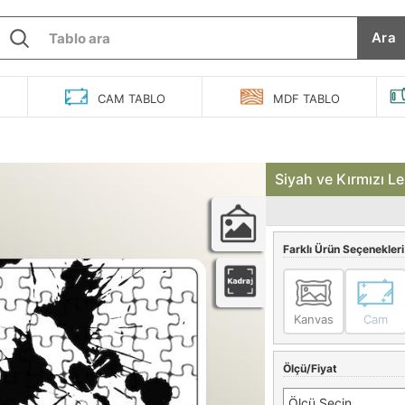
Ara
O
CAM
TABLO
MDF
TABLO
Siyah ve Kırmızı L
Farklı Ürün Seçenekleri
Kanvas
Cam
Ölçü/Fiyat
Ölçü Seçin