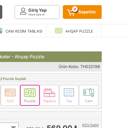
0
Giriş Yap
Sepetim
veya üye ol
CAM KESIM
TABLASI
AHŞAP
PUZZLE
ekeler - Ahşap Puzzle
Ürün Kodu: TH022198
 /
Puzzle Seçildi
Mdf
Puzzle
Yapboz
Taş
Cam
KDV Dahil
569,00 ₺