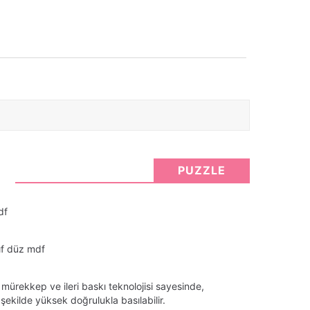
PUZZLE
df
nıf düz mdf
 mürekkep ve ileri baskı teknolojisi sayesinde,
ekilde yüksek doğrulukla basılabilir.