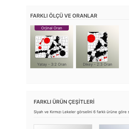
FARKLI ÖLÇÜ VE ORANLAR
Orjinal Oran
Yatay - 3:2 Oran
Dikey - 2:3 Oran
FARKLI ÜRÜN ÇEŞİTLERİ
Siyah ve Kırmızı Lekeler görselini 6 farklı ürüne göre s