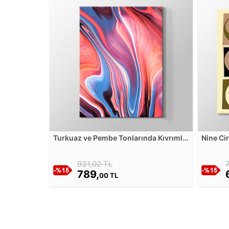
Turkuaz ve Pembe Tonlarında Kıvrımlı
Nine Ci
Soyut Çizgiler Kanvas Tablosu
931,02 TL
789,
00 TL