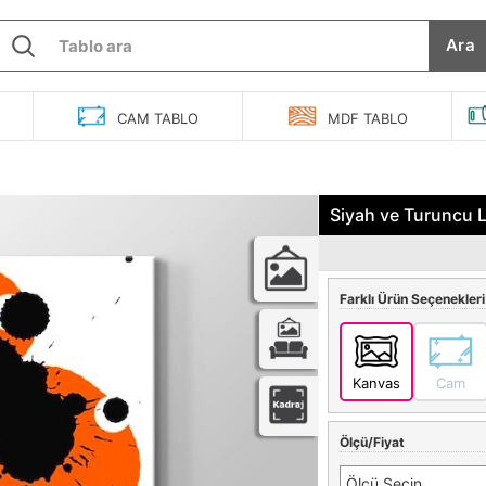
Ara
O
CAM
TABLO
MDF
TABLO
Siyah ve Turuncu L
Farklı Ürün Seçenekleri
Kanvas
Cam
Ölçü/Fiyat
Ölçü Seçin