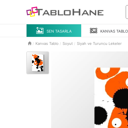
SEN TASARLA
KANVAS
TABL
Kanvas Tablo
Soyut
Siyah ve Turuncu Lekeler