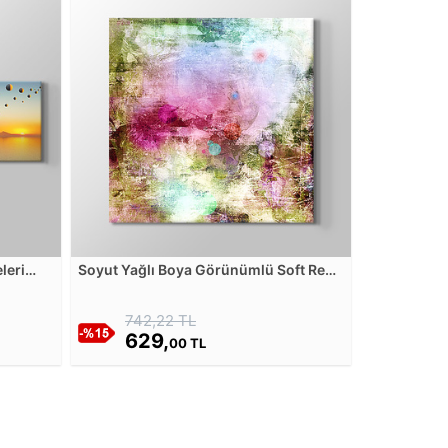
leri
Soyut Yağlı Boya Görünümlü Soft Renk
Bahçe Röprodüksiyon Kanvas Tablosu
742,22 TL
629,
00 TL