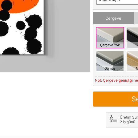
Çerçeve
Çerçeve Yok
S
Gümüş
M
Not: Çerçeve genişliği h
S
Üretim Sür
2 iş günü