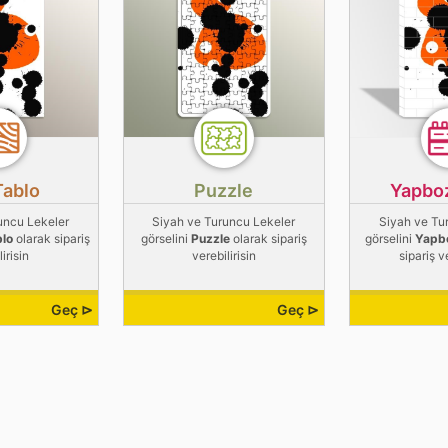
Tablo
Puzzle
Yapbo
uncu Lekeler
Siyah ve Turuncu Lekeler
Siyah ve Tu
blo
olarak sipariş
görselini
Puzzle
olarak sipariş
görselini
Yapb
irisin
verebilirisin
sipariş v
Geç ⊳
Geç ⊳