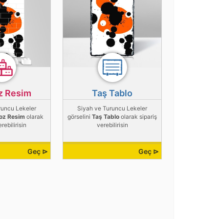
z Resim
Taş Tablo
runcu Lekeler
Siyah ve Turuncu Lekeler
oz Resim
olarak
görselini
Taş Tablo
olarak sipariş
erebilirisin
verebilirisin
Geç ⊳
Geç ⊳