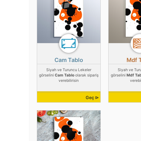
Cam Tablo
Mdf 
Siyah ve Turuncu Lekeler
Siyah ve Tur
görselini
Cam Tablo
olarak sipariş
görselini
Mdf Ta
verebilirisin
verebil
Geç ⊳