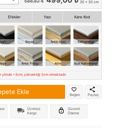
588,82 ₺
20 x 30 cm
Efekler
Yazı
Kare Kod
iyah
Beyaz
Antik Altın
Kahverengi
eşe
Antik Fildişi
Altın
Açık Kahverengi
er yönde +3cm, yüksekliği 3cm olmaktadır
epete Ekle
Beğen
Paylaş
esi
Ücretsiz
Güvenli
Kargo
Ödeme