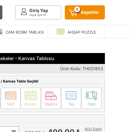
0
Giriş Yap
Sepetim
veya üye ol
CAM KESIM
TABLASI
AHŞAP
PUZZLE
ekeler - Kanvas Tablosu
Ürün Kodu: TH021853
 /
Kanvas Tablo Seçildi
Mdf
Puzzle
Yapboz
Taş
Cam
KDV Dahil
499,00 ₺