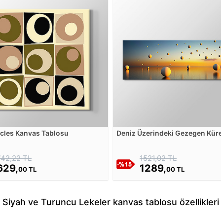
rcles Kanvas Tablosu
Deniz Üzerindeki Gezegen Küre
Kanvas Tablosu
742,22 TL
1521,02 TL
629,
1289,
00 TL
00 TL
Siyah ve Turuncu Lekeler kanvas tablosu özellikleri