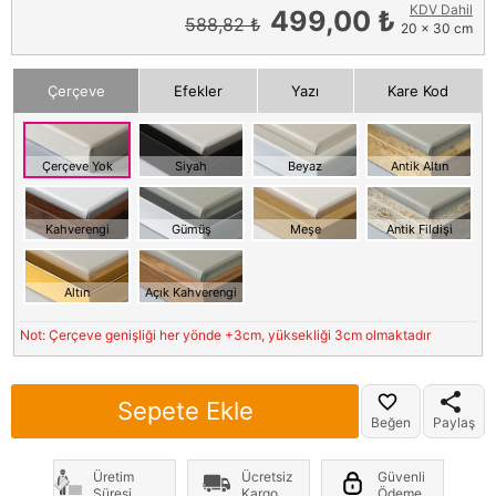
KDV Dahil
499,00 ₺
588,82 ₺
20 x 30 cm
Çerçeve
Efekler
Yazı
Kare Kod
Çerçeve Yok
Siyah
Beyaz
Antik Altın
Kahverengi
Gümüş
Meşe
Antik Fildişi
Altın
Açık Kahverengi
Not: Çerçeve genişliği her yönde +3cm, yüksekliği 3cm olmaktadır
Sepete Ekle
Beğen
Paylaş
Üretim
Ücretsiz
Güvenli
Süresi
Kargo
Ödeme