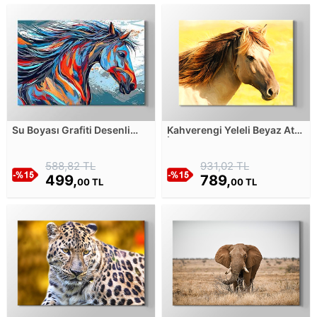
Su Boyası Grafiti Desenli
Kahverengi Yeleli Beyaz At
Majestik Atın Canlı Portresi
İllüstrasyonu Kanvas
Kanvas Tablosu
Tablosu
588,82 TL
931,02 TL
499,
789,
00 TL
00 TL