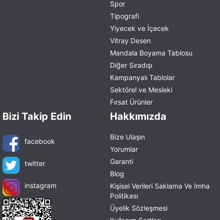
Spor
Tipografi
Yiyecek ve İçecek
Vitray Desen
Mandala Boyama Tablosu
Diğer Sıradışı
Kampanyalı Tablolar
Sektörel ve Mesleki
Fırsat Ürünler
Bizi Takip Edin
Hakkımızda
Bize Ulaşın
facebook
Yorumlar
Garanti
twitter
Blog
instagram
Kişisel Verileri Saklama Ve İmha
Politikası
Üyelik Sözleşmesi