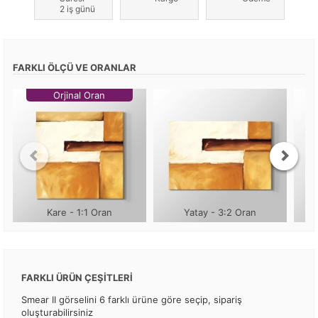
2 iş günü
FARKLI ÖLÇÜ VE ORANLAR
Orjinal Oran
Kare - 1:1 Oran
Yatay - 3:2 Oran
FARKLI ÜRÜN ÇEŞİTLERİ
Smear II görselini 6 farklı ürüne göre seçip, sipariş
oluşturabilirsiniz