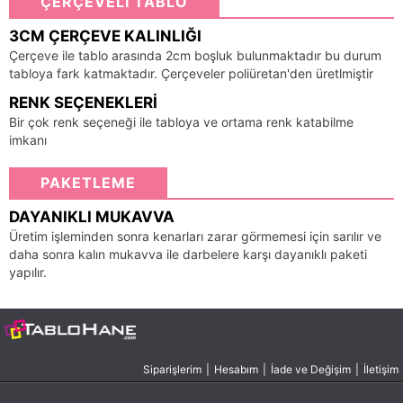
ÇERÇEVELİ TABLO
3CM ÇERÇEVE KALINLIĞI
Çerçeve ile tablo arasında 2cm boşluk bulunmaktadır bu durum
tabloya fark katmaktadır. Çerçeveler poliüretan'den üretlmiştir
RENK SEÇENEKLERI
Bir çok renk seçeneği ile tabloya ve ortama renk katabilme
imkanı
PAKETLEME
DAYANIKLI MUKAVVA
Üretim işleminden sonra kenarları zarar görmemesi için sarılır ve
daha sonra kalın mukavva ile darbelere karşı dayanıklı paketi
yapılır.
Siparişlerim
|
Hesabım
|
İade ve Değişim
|
İletişim