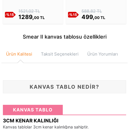
Tablosu
1521,02 TL
588,82 TL
1289,
499,
00 TL
00 TL
Smear II kanvas tablosu özellikleri
Ürün Kalitesi
Taksit Seçenekleri
Ürün Yorumları
KANVAS TABLO NEDİR?
KANVAS TABLO
3CM KENAR KALINLIĞI
Kanvas tablolar 3cm kenar kalınlığına sahiptir.