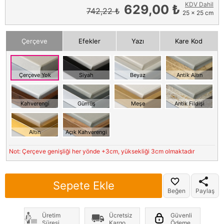
KDV Dahil
629,00 ₺
742,22 ₺
25 x 25 cm
Çerçeve
Efekler
Yazı
Kare Kod
Çerçeve Yok
Siyah
Beyaz
Antik Altın
Kahverengi
Gümüş
Meşe
Antik Fildişi
Altın
Açık Kahverengi
Not: Çerçeve genişliği her yönde +3cm, yüksekliği 3cm olmaktadır
Sepete Ekle
Beğen
Paylaş
Üretim
Ücretsiz
Güvenli
Süresi
Kargo
Ödeme