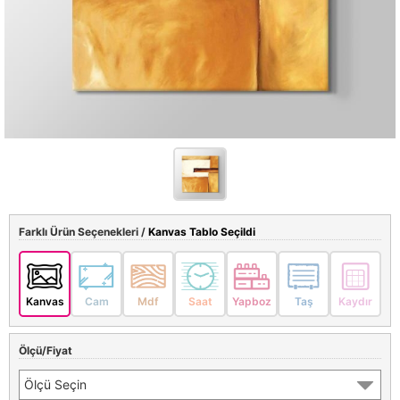
Farklı Ürün Seçenekleri /
Kanvas Tablo Seçildi
Kanvas
Cam
Mdf
Saat
Yapboz
Taş
Kaydır
Ölçü/Fiyat
Ölçü Seçin