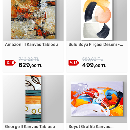
Amazon III Kanvas Tablosu
Sulu Boya Fırçası Deseni -
Turuncu Siyah Gri Pembe
Soyut Desenler Kanvas
742,22 TL
588,82 TL
Tablosu
629,
499,
00 TL
00 TL
George II Kanvas Tablosu
Soyut Graffiti Kanvas