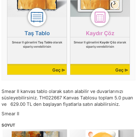
Taş Tablo
Kaydır Çöz
Smear II görselini
Taş Tablo
olarak
Smear II görselini
Kaydır Çöz
olarak
sipariş verebilirisin
sipariş verebilirisin
Geç ⊳
Geç ⊳
Smear II kanvas tablo olarak satın alabilir ve duvarlarınızı
süsleyebilirsiniz.
TH022667
Kanvas Tablosu toplam
5.0
puan
ve
629.00
TL den başlayan fiyatlarla satın alabilirsiniz.
Smear II
SOYUT