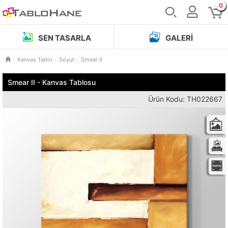
0
SEN TASARLA
GALERI
Kanvas Tablo
Soyut
Smear II
Smear II - Kanvas Tablosu
Ürün Kodu: TH022667