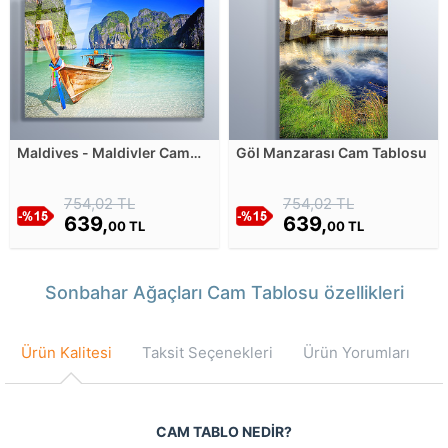
Maldives - Maldivler Cam
Göl Manzarası Cam Tablosu
Tablosu
754,02 TL
754,02 TL
639,
639,
00 TL
00 TL
Sonbahar Ağaçları Cam Tablosu özellikleri
Ürün Kalitesi
Taksit Seçenekleri
Ürün Yorumları
CAM TABLO NEDİR?