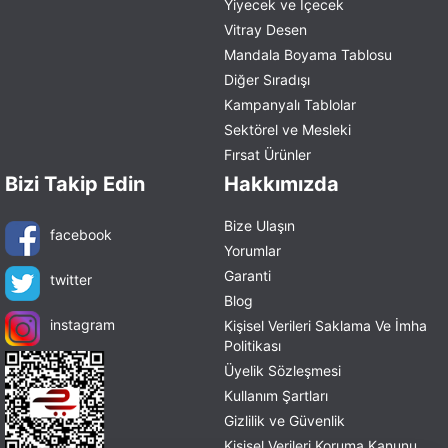
Yiyecek ve İçecek
Vitray Desen
Mandala Boyama Tablosu
Diğer Sıradışı
Kampanyalı Tablolar
Sektörel ve Mesleki
Fırsat Ürünler
Bizi Takip Edin
Hakkımızda
Bize Ulaşın
facebook
Yorumlar
Garanti
twitter
Blog
instagram
Kişisel Verileri Saklama Ve İmha
Politikası
Üyelik Sözleşmesi
Kullanım Şartları
Gizlilik ve Güvenlik
Kişisel Verileri Koruma Kanunu