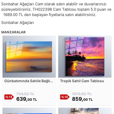
Sonbahar Ağaçları Cam olarak satın alabilir ve duvarlarınızı
süsleyebilirsiniz.
TH022398
Cam Tablosu toplam
5.0
puan ve
1689.00
TL den başlayan fiyatlarla satın alabilirsiniz.
Sonbahar Ağaçları
MANZARALAR
Günbatımında Sahile Bağlı
Tropik Sahil Cam Tablosu
Tekne Cam Tablosu
754,02 TL
1013,62 TL
639,
859,
00 TL
00 TL