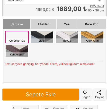
KDV Dahil
1689,00 ₺
1993,02 ₺
90 x 30 cm
Çerçeve
Efekler
Yazı
Kare Kod
Çerçeve Yok
Siyah
Beyaz
Antik Altın
Kahverengi
Not: Çerçeve genişliği her yönde +2cm, yüksekliği 3cm olmaktadır
Sepete Ekle
Beğen
Paylaş
Üretim
Ücretsiz
Güvenli