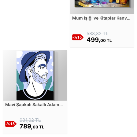
Mum Işığı ve Kitaplar Kanvas
Tablosu
588,82 TL
499,
00 TL
Mavi Şapkalı Sakallı Adam
Kanvas Tablosu
931,02 TL
789,
00 TL