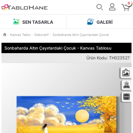
0
SEN TASARLA
GALERI
Kanvas Tablo
Dekoratif
Sonbaharda Altın Çayırlardaki Çocuk
Sonbaharda Altın Çayırlardaki Çocuk - Kanvas Tablosu
Ürün Kodu: TH023527