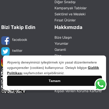
Diğer Sıradışı
Kampanyalı Tablolar
Sektörel ve Mesleki
Fırsat Ürünler
Bizi Takip Edin
Hakkımızda
Bize Ulaşın
facebook
Yorumlar
Garanti
twitter
Blog
instagram
Kişisel Verileri Saklama Ve İmha
Alışveriş deneyiminizi iyileştirmek için yasal düzenlemelere
Politikası
uygunçerezler (cookies) kullanıyoruz. Detaylı bilgiye
Gizlilik
Üyelik Sözleşmesi
Politikası
sayfamızdan erişebilirsiniz.
Kullanım Şartları
Tamam
Gizlilik ve Güvenlik
Kişisel Verileri Koruma Kanunu
Mesafeli Satış Sözleşmesi
İade ve Değişim Politikası