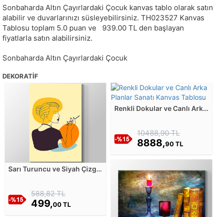
Sonbaharda Altın Çayırlardaki Çocuk kanvas tablo olarak satın
alabilir ve duvarlarınızı süsleyebilirsiniz.
TH023527
Kanvas
Tablosu toplam
5.0
puan ve
939.00
TL den başlayan
fiyatlarla satın alabilirsiniz.
Sonbaharda Altın Çayırlardaki Çocuk
DEKORATIF
Renkli Dokular ve Canlı Arka
Planlar Sanatı Kanvas
Tablosu
10488,90 TL
8888,
90 TL
Sarı Turuncu ve Siyah Çizgi
Sanatı - 1 Kanvas Tablosu
588,82 TL
499,
00 TL