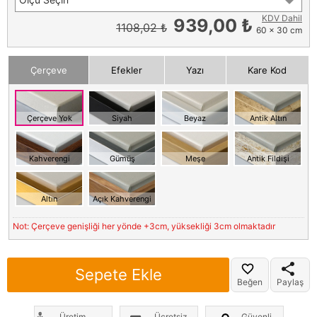
KDV Dahil
939,00 ₺
1108,02 ₺
60 x 30 cm
Çerçeve
Efekler
Yazı
Kare Kod
Çerçeve Yok
Siyah
Beyaz
Antik Altın
Kahverengi
Gümüş
Meşe
Antik Fildişi
Altın
Açık Kahverengi
Not: Çerçeve genişliği her yönde +3cm, yüksekliği 3cm olmaktadır
Sepete Ekle
Beğen
Paylaş
Üretim
Ücretsiz
Güvenli