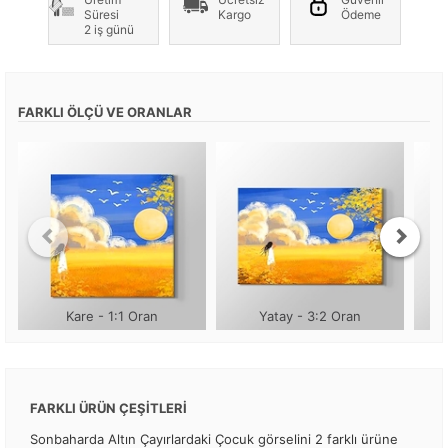
Süresi
Kargo
Ödeme
2 iş günü
FARKLI ÖLÇÜ VE ORANLAR
Kare - 1:1 Oran
Yatay - 3:2 Oran
FARKLI ÜRÜN ÇEŞİTLERİ
Sonbaharda Altın Çayırlardaki Çocuk görselini 2 farklı ürüne