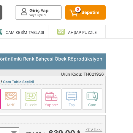
0
Giriş Yap
Sepetim
veya üye ol
CAM KESIM
TABLASI
AHŞAP
PUZZLE
Görünümlü Renk Bahçesi Öbek Röprodüksiyon
Ürün Kodu: TH021926
 /
Cam Tablo Seçildi
Mdf
Puzzle
Yapboz
Taş
Cam
KDV Dahil
639,00 ₺