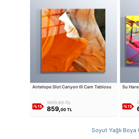
Antelope Slot Canyon III Cam Tablosu
Su Hare
Cam Ta
1013,62 TL
859,
00 TL
Soyut Yağlı Boya