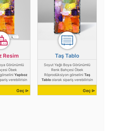
z Resim
Taş Tablo
Boya Görünümlü
Soyut Yağlı Boya Görünümlü
çesi Öbek
Renk Bahçesi Öbek
görselini
Yapboz
Röprodüksiyon görselini
Taş
pariş verebilirisin
Tablo
olarak sipariş verebilirisin
Geç ⊳
Geç ⊳