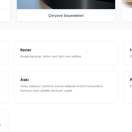
Çerçeve Seçenekleri
Kenar
H
Rodajlı kenarlar, birinci sınıf düz cam kalitesi
D
Askı
Askısı tablonun üsütüne monte edilerek üretimi tamamlanır.
D
Asmaya hazır şekilde sevkiyatı yapılır.
p