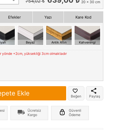
754,02 ₺
20 x 30 cm
Efekler
Yazı
Kare Kod
iyah
Beyaz
Antik Altın
Kahverengi
er yönde +2cm, yüksekliği 3cm olmaktadır
epete Ekle
Beğen
Paylaş
esi
Ücretsiz
Güvenli
Kargo
Ödeme