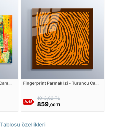
 Cam
Fingerprint Parmak İzi - Turuncu Cam
Tablosu
1013,62 TL
859,
00 TL
blosu özellikleri