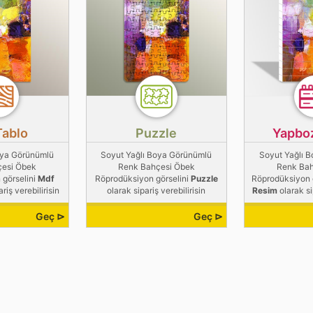
Tablo
Puzzle
Yapbo
oya Görünümlü
Soyut Yağlı Boya Görünümlü
Soyut Yağlı 
çesi Öbek
Renk Bahçesi Öbek
Renk Bah
 görselini
Mdf
Röprodüksiyon görselini
Puzzle
Röprodüksiyon 
riş verebilirisin
olarak sipariş verebilirisin
Resim
olarak si
Geç ⊳
Geç ⊳