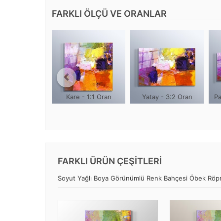
FARKLI ÖLÇÜ VE ORANLAR
Kare - 1:1 Oran
Yatay - 3:2 Oran
Pa
FARKLI ÜRÜN ÇEŞİTLERİ
Soyut Yağlı Boya Görünümlü Renk Bahçesi Öbek Röprodü