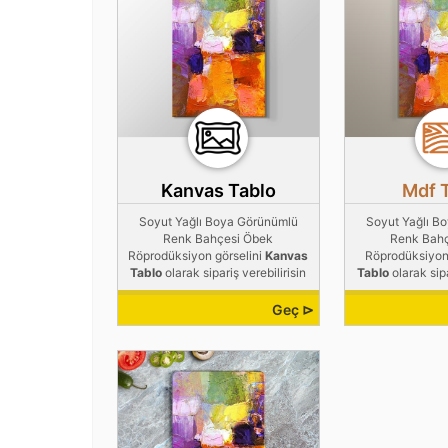
Kanvas Tablo
Mdf 
Soyut Yağlı Boya Görünümlü
Soyut Yağlı B
Renk Bahçesi Öbek
Renk Bah
Röprodüksiyon görselini
Kanvas
Röprodüksiyon
Tablo
olarak sipariş verebilirisin
Tablo
olarak sipa
Geç ⊳