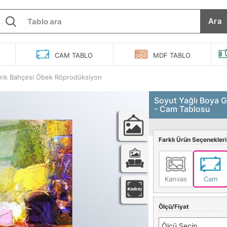
Ara
O
CAM
TABLO
MDF
TABLO
enk Bahçesi Öbek Röprodüksiyon
Soyut Yağlı Boya 
- Cam Tablosu
Farklı Ürün Seçenekleri
Kanvas
Cam
Ölçü/Fiyat
Ölçü Seçin