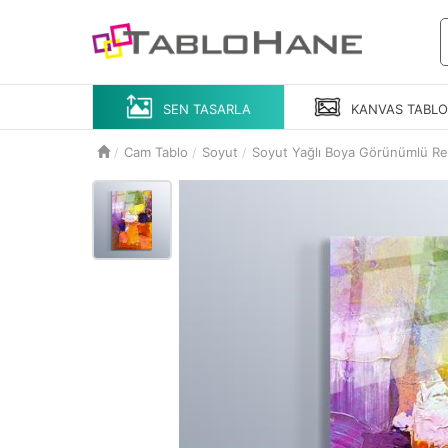
SEN TASARLA
KANVAS
TABL
Cam Tablo
Soyut
Soyut Yağlı Boya Görünümlü R