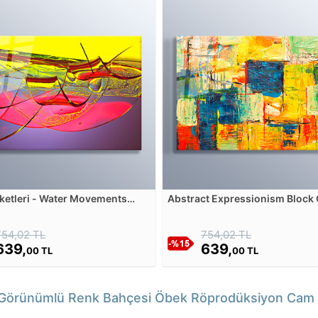
ketleri - Water Movements
Abstract Expressionism Block
blosu
Tablosu
754,02 TL
754,02 TL
639,
639,
00 TL
00 TL
 Görünümlü Renk Bahçesi Öbek Röprodüksiyon Cam Ta