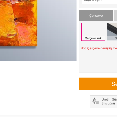
Çerçeve
Çerçeve Yok
S
Not: Çerçeve genişliği h
S
Üretim Sür
3 iş günü