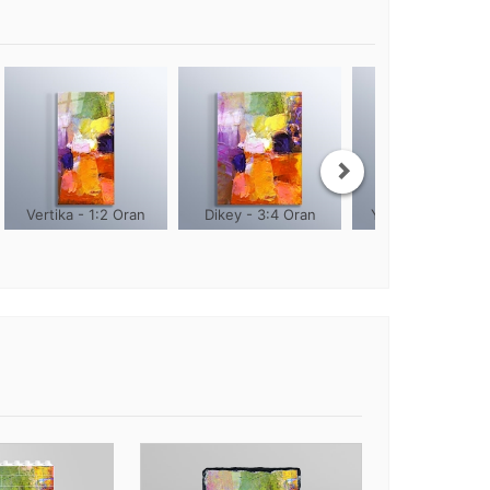
Vertika - 1:2 Oran
Dikey - 3:4 Oran
Yuvarlak - 1:1 Or