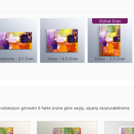
Orjinal Oran
naroma - 2:1 Oran
Yatay - 4:3 Oran
Dikey - 2:3 Oran
ksiyon görselini 6 farklı ürüne göre seçip, sipariş oluşturabilirsiniz