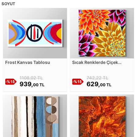
SOYUT
Frost Kanvas Tablosu
Sıcak Renklerde Çiçek
Desenli Sanat Kanvas
Tablosu
1108,02 TL
742,22 TL
939,
629,
00 TL
00 TL