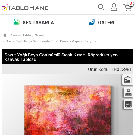
0
SEN TASARLA
GALERI
Kanvas Tablo
Soyut
Soyut Yağlı Boya Görünümlü Sıcak Kırmızı Röprodüksiyon
Soyut Yağlı Boya Görünümlü Sıcak Kırmızı Röprodüksiyon -
Kanvas Tablosu
Ürün Kodu: TH022981