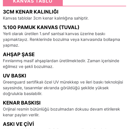
KANVAS TABLO
3CM KENAR KALINLIĞI
Kanvas tablolar 3cm kenar kalınlığına sahiptir.
%100 PAMUK KANVAS (TUVAL)
Yerli olarak üretilen 1.sınıf santsal kanvas üzerine baskı
yapmaktayız. Renklerinde bozulma veya kanvasında bollaşma
yapmaz.
AHŞAP ŞASE
Fırınlanmış masif ahşaplardan üretilmektedir. Zaman içerisinde
eğilmez ve şekli bozulmaz.
UV BASKI
Greenguard sertifikalı özel UV mürekkep ve ileri baskı teknolojisi
sayesinde, tasarımlar ekranda görüldüğü şekilde yüksek
doğrulukla basılabilir.
KENAR BASKISI
Orijinal resmin bütünlüğü bozulmadan dokusu devam etirilerek
kenar payları verilir.
ASKI VE ÇIVI