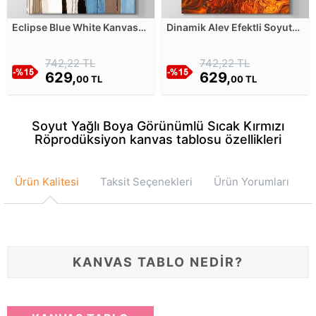
Eclipse Blue White Kanvas
Dinamik Alev Efektli Soyut
Tablosu
Mermer Kanvas Tablosu
742,22 TL
742,22 TL
629,
629,
00 TL
00 TL
Soyut Yağlı Boya Görünümlü Sıcak Kırmızı
Röprodüksiyon kanvas tablosu özellikleri
Ürün Kalitesi
Taksit Seçenekleri
Ürün Yorumları
KANVAS TABLO NEDİR?