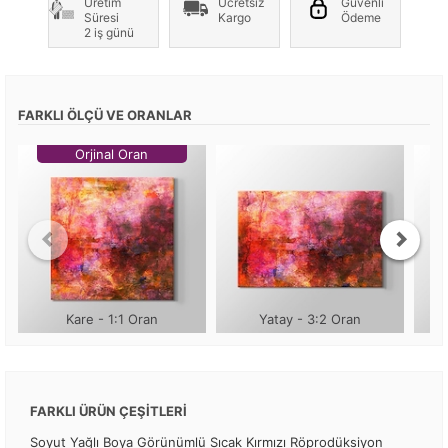
Üretim
Ücretsiz
Güvenli
Süresi
Kargo
Ödeme
2 iş günü
FARKLI ÖLÇÜ VE ORANLAR
Orjinal Oran
Kare - 1:1 Oran
Yatay - 3:2 Oran
FARKLI ÜRÜN ÇEŞİTLERİ
Soyut Yağlı Boya Görünümlü Sıcak Kırmızı Röprodüksiyon