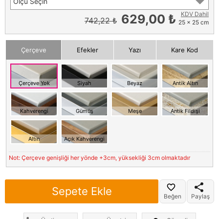
Ölçü Seçin
KDV Dahil
629,00 ₺
742,22 ₺
25 x 25 cm
Çerçeve
Efekler
Yazı
Kare Kod
Çerçeve Yok
Siyah
Beyaz
Antik Altın
Kahverengi
Gümüş
Meşe
Antik Fildişi
Altın
Açık Kahverengi
Not: Çerçeve genişliği her yönde +3cm, yüksekliği 3cm olmaktadır
Sepete Ekle
Beğen
Paylaş