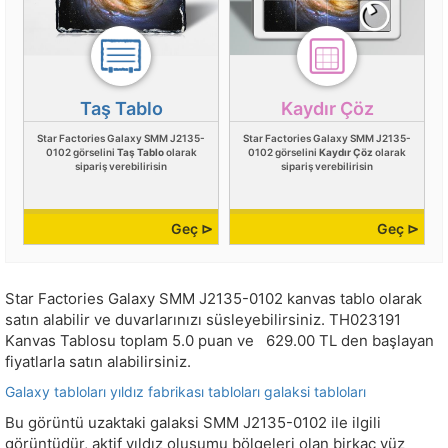
Taş Tablo
Kaydır Çöz
Star Factories Galaxy SMM J2135-
Star Factories Galaxy SMM J2135-
0102 görselini
Taş Tablo
olarak
0102 görselini
Kaydır Çöz
olarak
sipariş verebilirisin
sipariş verebilirisin
Geç ⊳
Geç ⊳
Star Factories Galaxy SMM J2135-0102 kanvas tablo olarak
satın alabilir ve duvarlarınızı süsleyebilirsiniz.
TH023191
Kanvas Tablosu toplam
5.0
puan ve
629.00
TL den başlayan
fiyatlarla satın alabilirsiniz.
Galaxy tabloları
yıldız fabrikası tabloları
galaksi tabloları
Bu görüntü uzaktaki galaksi SMM J2135-0102 ile ilgili
görüntüdür, aktif yıldız oluşumu bölgeleri olan birkaç yüz