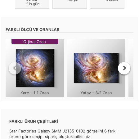
2 iş günü
FARKLI ÖLÇÜ VE ORANLAR
Orjinal Oran
Kare - 1:1 Oran
Yatay - 3:2 Oran
FARKLI ÜRÜN ÇEŞİTLERİ
Star Factories Galaxy SMM J2135-0102 görselini 6 farklı
ürüne göre seçip, sipariş oluşturabilirsiniz