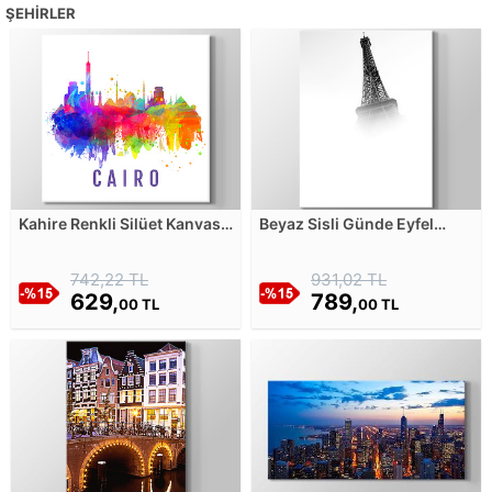
ŞEHIRLER
Kahire Renkli Silüet Kanvas
Beyaz Sisli Günde Eyfel
Tablosu
Kulesi Kanvas Tablosu
742,22 TL
931,02 TL
629,
789,
00 TL
00 TL