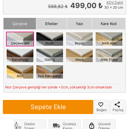
KDV Dahil
499,00 ₺
588,82 ₺
30 x 20 cm
Çerçeve
Efekler
Yazı
Kare Kod
Çerçeve Yok
Siyah
Beyaz
Antik Altın
Kahverengi
Gümüş
Meşe
Antik Fildişi
Altın
Açık Kahverengi
Not: Çerçeve genişliği her yönde +3cm, yüksekliği 3cm olmaktadır
Sepete Ekle
Beğen
Paylaş
Üretim
Ücretsiz
Güvenli
Süresi
Kargo
Ödeme