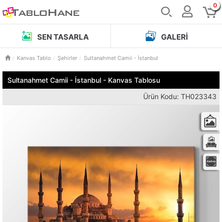
0
SEN TASARLA
GALERI
Kanvas Tablo
Şehirler
Sultanahmet Camii - İstanbul
Sultanahmet Camii - İstanbul - Kanvas Tablosu
Ürün Kodu: TH023343