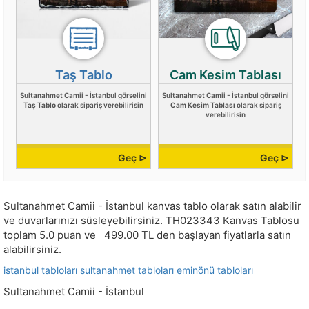
Taş Tablo
Cam Kesim Tablası
Sultanahmet Camii - İstanbul görselini
Sultanahmet Camii - İstanbul görselini
Taş Tablo
olarak sipariş verebilirisin
Cam Kesim Tablası
olarak sipariş
verebilirisin
Geç ⊳
Geç ⊳
Sultanahmet Camii - İstanbul kanvas tablo olarak satın alabilir
ve duvarlarınızı süsleyebilirsiniz.
TH023343
Kanvas Tablosu
toplam
5.0
puan ve
499.00
TL den başlayan fiyatlarla satın
alabilirsiniz.
istanbul tabloları
sultanahmet tabloları
eminönü tabloları
Sultanahmet Camii - İstanbul