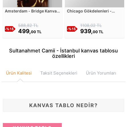
Amsterdam - Bridge Kanvas
Chicago Gökdelenleri -
Tablosu
Panorama Kanvas Tablosu
588,82 TL
1108,02 TL
499,
939,
00 TL
00 TL
Sultanahmet Camii - İstanbul kanvas tablosu
özellikleri
Ürün Kalitesi
Taksit Seçenekleri
Ürün Yorumları
KANVAS TABLO NEDİR?