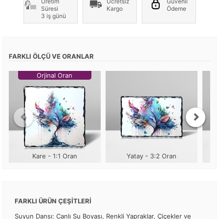
Üretim
Ücretsiz
Güvenli
Süresi
Kargo
Ödeme
3 iş günü
FARKLI ÖLÇÜ VE ORANLAR
Orjinal Oran
Kare - 1:1 Oran
Yatay - 3:2 Oran
FARKLI ÜRÜN ÇEŞİTLERİ
Suyun Dansı: Canlı Su Boyası, Renkli Yapraklar, Çiçekler ve