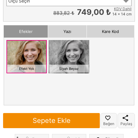
Ölçü Seçin
KDV Dahil
749,00 ₺
883,82 ₺
14 x 14 cm
Efekler
Yazı
Kare Kod
Efekt Yok
Siyah Beyaz
Sepete Ekle
Beğen
Paylaş