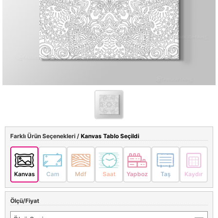
Farklı Ürün Seçenekleri /
Kanvas Tablo Seçildi
Kanvas
Cam
Mdf
Saat
Yapboz
Taş
Kaydır
Ölçü/Fiyat