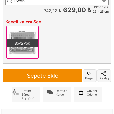
Ölçü Seçin
KDV Dahil
629,00 ₺
742,22 ₺
25 x 25 cm
Keçeli kalem Seç
Boya yok
Sepete Ekle
Beğen
Paylaş
Üretim
Ücretsiz
Güvenli
Süresi
Kargo
Ödeme
2 iş günü