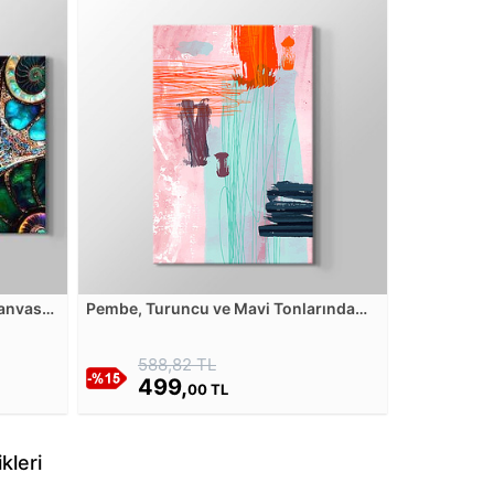
Kanvas
Pembe, Turuncu ve Mavi Tonlarında
Soyut Sulu Boya Fırça Darbeli
Görünümlü Kanvas Tablosu
588,82 TL
499,
00 TL
kleri