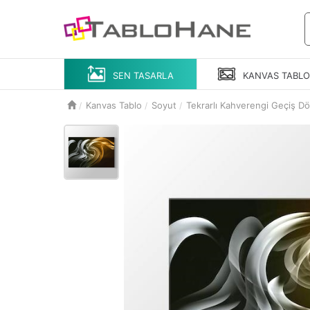
SEN TASARLA
KANVAS
TABL
Kanvas Tablo
Soyut
Tekrarlı Kahverengi Geçiş D