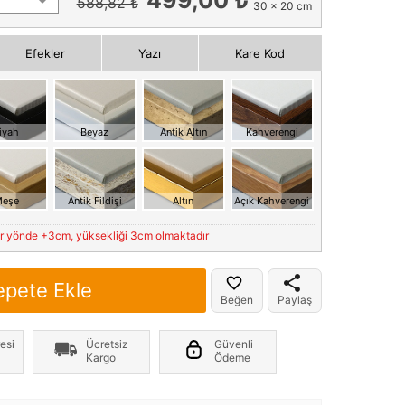
588,82 ₺
30 x 20 cm
Efekler
Yazı
Kare Kod
iyah
Beyaz
Antik Altın
Kahverengi
eşe
Antik Fildişi
Altın
Açık Kahverengi
er yönde +3cm, yüksekliği 3cm olmaktadır
epete Ekle
Beğen
Paylaş
esi
Ücretsiz
Güvenli
Kargo
Ödeme