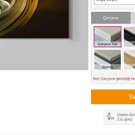
Çerçeve
Çerçeve Yok
S
Gümüş
M
Not: Çerçeve genişliği h
S
Üretim Sür
2 iş günü