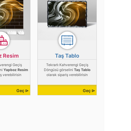
z Resim
Taş Tablo
verengi Geçiş
Tekrarlı Kahverengi Geçiş
ini
Yapboz Resim
Döngüsü görselini
Taş Tablo
ş verebilirisin
olarak sipariş verebilirisin
Geç ⊳
Geç ⊳