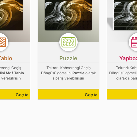
Tablo
Puzzle
Yapbo
verengi Geçiş
Tekrarlı Kahverengi Geçiş
Tekrarlı Kah
lini
Mdf Tablo
Döngüsü görselini
Puzzle
olarak
Döngüsü görsel
 verebilirisin
sipariş verebilirisin
olarak sipari
Geç ⊳
Geç ⊳