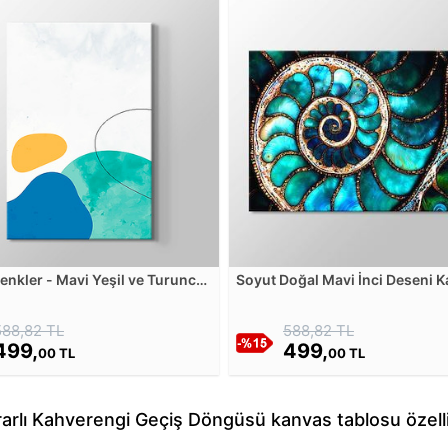
Renkler - Mavi Yeşil ve Turuncu
Soyut Doğal Mavi İnci Deseni 
nvas Tablosu
Tablosu
588,82 TL
588,82 TL
499,
499,
00 TL
00 TL
arlı Kahverengi Geçiş Döngüsü kanvas tablosu özelli