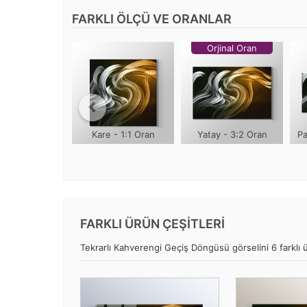
FARKLI ÖLÇÜ VE ORANLAR
Orjinal Oran
Kare - 1:1 Oran
Yatay - 3:2 Oran
Pa
FARKLI ÜRÜN ÇEŞİTLERİ
Tekrarlı Kahverengi Geçiş Döngüsü görselini 6 farklı ü