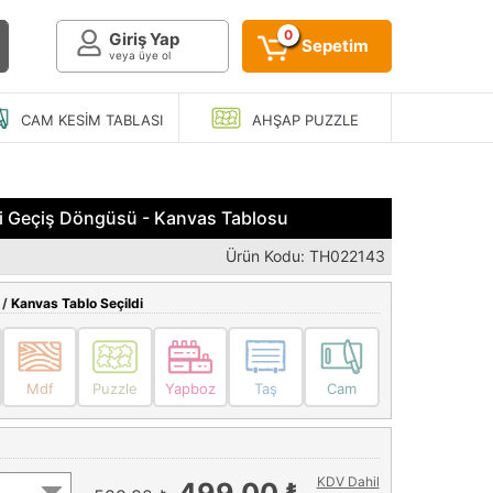
0
Giriş Yap
Sepetim
veya üye ol
CAM KESIM
TABLASI
AHŞAP
PUZZLE
gi Geçiş Döngüsü - Kanvas Tablosu
Ürün Kodu: TH022143
 /
Kanvas Tablo Seçildi
Mdf
Puzzle
Yapboz
Taş
Cam
KDV Dahil
499,00 ₺