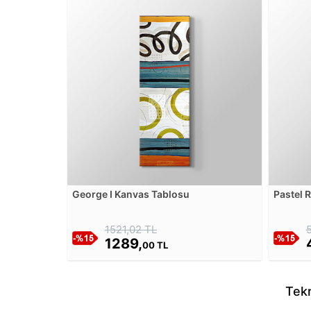
George I Kanvas Tablosu
Pastel 
- RC Ka
1521,02 TL
1289,
00 TL
Tekr