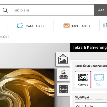
Ara
O
CAM
TABLO
MDF
TABLO
öngüsü
Tekrarlı Kahveren
Farklı Ürün Seçenekleri
Kanvas
Cam
Ölçü/Fiyat
Ölçü Seçin