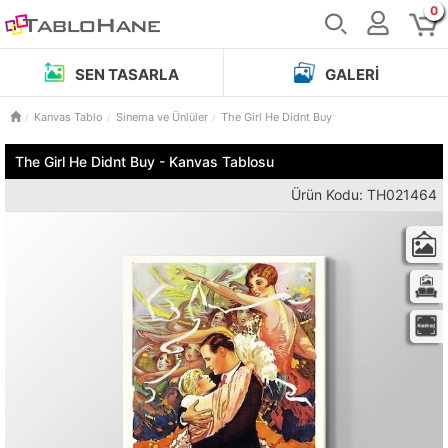
0
SEN TASARLA
GALERI
Kanvas Tablo
Sinema ve Ünlüler
The Girl He Didnt Buy
The Girl He Didnt Buy - Kanvas Tablosu
Ürün Kodu: TH021464