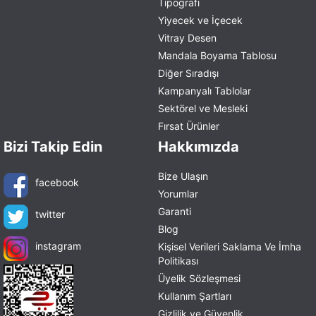
Tipografi
Yiyecek ve İçecek
Vitray Desen
Mandala Boyama Tablosu
Diğer Sıradışı
Kampanyalı Tablolar
Sektörel ve Mesleki
Fırsat Ürünler
Bizi Takip Edin
Hakkımızda
Bize Ulaşın
facebook
Yorumlar
Garanti
twitter
Blog
instagram
Kişisel Verileri Saklama Ve İmha
Politikası
Üyelik Sözleşmesi
Kullanım Şartları
Gizlilik ve Güvenlik