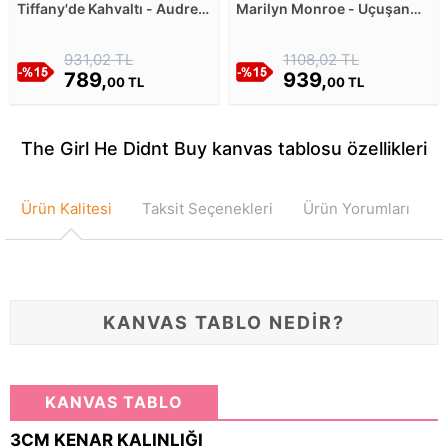
Tiffany'de Kahvaltı - Audrey
Marilyn Monroe - Uçuşan
Hepburn Kanvas Tablosu
Etek Kanvas Tablosu
931,02 TL
1108,02 TL
789,
939,
00 TL
00 TL
The Girl He Didnt Buy kanvas tablosu özellikleri
Ürün Kalitesi
Taksit Seçenekleri
Ürün Yorumları
KANVAS TABLO NEDİR?
KANVAS TABLO
3CM KENAR KALINLIĞI