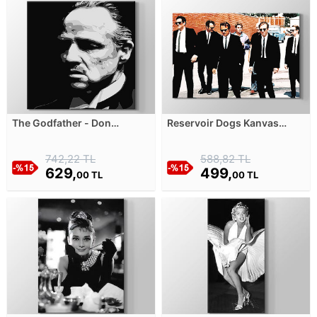
The Godfather - Don
Reservoir Dogs Kanvas
Corleone Kanvas Tablosu
Tablosu
742,22 TL
588,82 TL
629,
499,
00 TL
00 TL