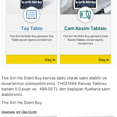
Taş Tablo
Cam Kesim Tablası
The Girl He Didnt Buy görselini
Taş
The Girl He Didnt Buy görselini
Cam
Tablo
olarak sipariş verebilirisin
Kesim Tablası
olarak sipariş
verebilirisin
Geç ⊳
Geç ⊳
The Girl He Didnt Buy kanvas tablo olarak satın alabilir ve
duvarlarınızı süsleyebilirsiniz.
TH021464
Kanvas Tablosu
toplam
5.0
puan ve
499.00
TL den başlayan fiyatlarla satın
alabilirsiniz.
The Girl He Didnt Buy
SINEMA VE ÜNLÜLER