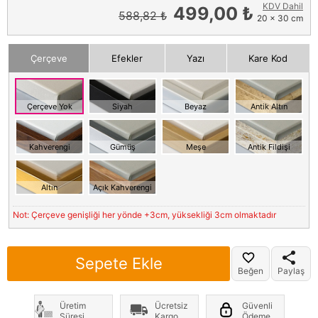
KDV Dahil
499,00 ₺
588,82 ₺
20 x 30 cm
Çerçeve
Efekler
Yazı
Kare Kod
Çerçeve Yok
Siyah
Beyaz
Antik Altın
Kahverengi
Gümüş
Meşe
Antik Fildişi
Altın
Açık Kahverengi
Not: Çerçeve genişliği her yönde +3cm, yüksekliği 3cm olmaktadır
Sepete Ekle
Beğen
Paylaş
Üretim
Ücretsiz
Güvenli
Süresi
Kargo
Ödeme