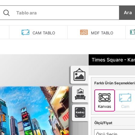
Ara
O
CAM
TABLO
MDF
TABLO
Times Square - Ka
Farklı Ürün Seçenekleri
Kanvas
Cam
Ölçü/Fiyat
Ölçü Seçin