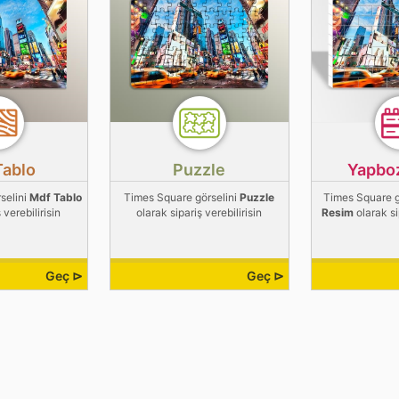
Tablo
Puzzle
Yapbo
selini
Mdf Tablo
Times Square görselini
Puzzle
Times Square g
 verebilirisin
olarak sipariş verebilirisin
Resim
olarak si
Geç ⊳
Geç ⊳