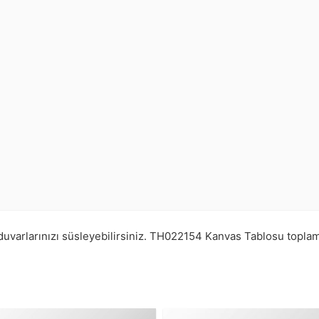
uvarlarınızı süsleyebilirsiniz.
TH022154
Kanvas Tablosu topla