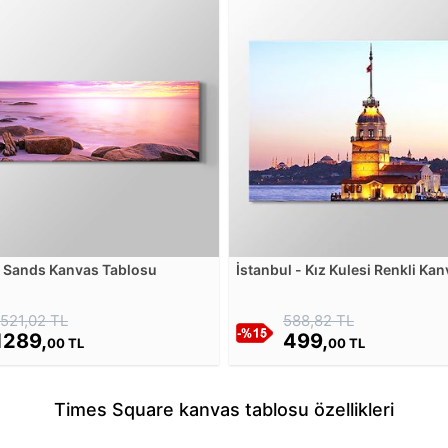
 Sands Kanvas Tablosu
İstanbul - Kız Kulesi Renkli Ka
Tablosu
1521,02 TL
588,82 TL
1289,
499,
00 TL
00 TL
Times Square kanvas tablosu özellikleri