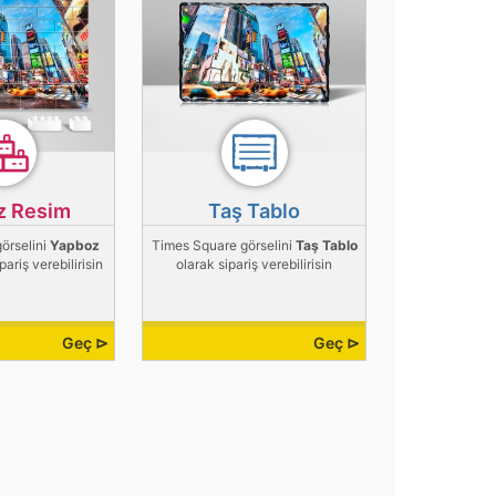
z Resim
Taş Tablo
örselini
Yapboz
Times Square görselini
Taş Tablo
pariş verebilirisin
olarak sipariş verebilirisin
Geç ⊳
Geç ⊳