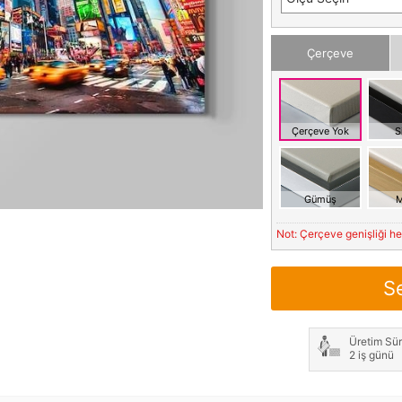
Çerçeve
Çerçeve Yok
S
Gümüş
M
Not: Çerçeve genişliği h
S
Üretim Sür
2 iş günü