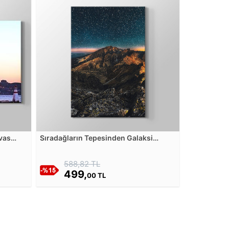
nvas
Sıradağların Tepesinden Galaksi
Manzarası Kanvas Tablosu
588,82 TL
499,
00 TL