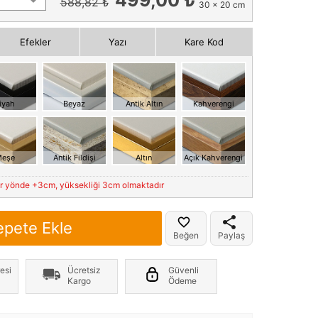
588,82 ₺
30 x 20 cm
Efekler
Yazı
Kare Kod
iyah
Beyaz
Antik Altın
Kahverengi
eşe
Antik Fildişi
Altın
Açık Kahverengi
er yönde +3cm, yüksekliği 3cm olmaktadır
epete Ekle
Beğen
Paylaş
esi
Ücretsiz
Güvenli
Kargo
Ödeme