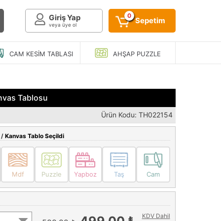
0
Giriş Yap
Sepetim
veya üye ol
CAM KESIM
TABLASI
AHŞAP
PUZZLE
nvas Tablosu
Ürün Kodu: TH022154
 /
Kanvas Tablo Seçildi
Mdf
Puzzle
Yapboz
Taş
Cam
KDV Dahil
499,00 ₺