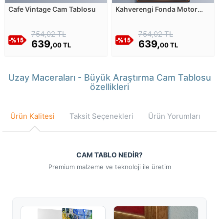
Cafe Vintage Cam Tablosu
Kahverengi Fonda Motor
Parçaları - Retro Tasarım
Cam Tablosu
754,02 TL
754,02 TL
639,
639,
00 TL
00 TL
Uzay Maceraları - Büyük Araştırma Cam Tablosu
özellikleri
Ürün Kalitesi
Taksit Seçenekleri
Ürün Yorumları
CAM TABLO NEDİR?
Premium malzeme ve teknoloji ile üretim