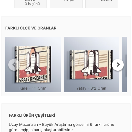
3 iş günü
FARKLI ÖLÇÜ VE ORANLAR
Kare - 1:1 Oran
Yatay - 3:2 Oran
FARKLI ÜRÜN ÇEŞİTLERİ
Uzay Maceraları - Büyük Araştırma görselini 6 farklı ürüne
göre seçip, sipariş oluşturabilirsiniz