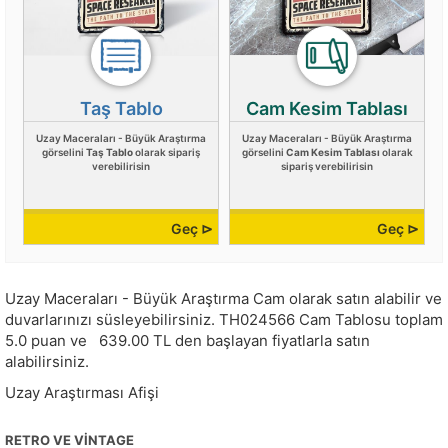
Taş Tablo
Cam Kesim Tablası
Uzay Maceraları - Büyük Araştırma
Uzay Maceraları - Büyük Araştırma
görselini
Taş Tablo
olarak sipariş
görselini
Cam Kesim Tablası
olarak
verebilirisin
sipariş verebilirisin
Geç ⊳
Geç ⊳
Uzay Maceraları - Büyük Araştırma Cam olarak satın alabilir ve
duvarlarınızı süsleyebilirsiniz.
TH024566
Cam Tablosu toplam
5.0
puan ve
639.00
TL den başlayan fiyatlarla satın
alabilirsiniz.
Uzay Araştırması Afişi
RETRO VE VINTAGE