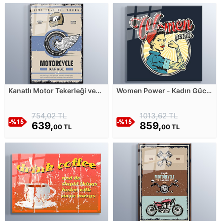
Kanatlı Motor Tekerleği ve
Women Power - Kadın Gücü
Kask - Retro Tasarım Cam
Cam Tablosu
Tablosu
754,02 TL
1013,62 TL
639,
859,
00 TL
00 TL