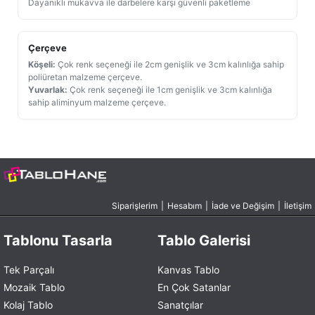
Dayanıklı mukavva ile darbelere karşı güvenli paketleme
Çerçeve
Köşeli:
Çok renk seçeneği ile 2cm genişlik ve 3cm kalınlığa sahip
poliüretan malzeme çerçeve.
Yuvarlak:
Çok renk seçeneği ile 1cm genişlik ve 3cm kalınlığa
sahip aliminyum malzeme çerçeve.
Siparişlerim
|
Hesabım
|
İade ve Değişim
|
İletişim
Tablonu Tasarla
Tablo Galerisi
Tek Parçalı
Kanvas Tablo
Mozaik Tablo
En Çok Satanlar
Kolaj Tablo
Sanatçılar