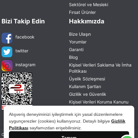
Sektörel ve Mesleki
Fırsat Ürünler
Bizi Takip Edin
Hakkımızda
Bize Ulaşın
facebook
Yorumlar
Garanti
twitter
Blog
instagram
Kişisel Verileri Saklama Ve İmha
Politikası
Üyelik Sözleşmesi
Kullanım Şartları
Gizlilik ve Güvenlik
Kişisel Verileri Koruma Kanunu
Mesafeli Satış Sözleşmesi
Alışveriş deneyiminizi iyileştirmek için yasal düzenlemelere
İade ve Değişim Politikası
uygunçerezler (cookies) kullanıyoruz. Detaylı bilgiye
Gizlilik
Politikası
sayfamızdan erişebilirsiniz.
Copyright © 2026 tablohane.com Tüm hakları saklıdır.
Tamam