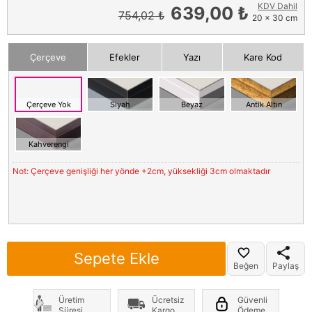
KDV Dahil
639,00 ₺
754,02 ₺
20 x 30 cm
Çerçeve
Efekler
Yazı
Kare Kod
Çerçeve Yok
Siyah
Beyaz
Antik Altın
Kahverengi
Not: Çerçeve genişliği her yönde +2cm, yüksekliği 3cm olmaktadır
Sepete Ekle
Beğen
Paylaş
Üretim
Ücretsiz
Güvenli
Süresi
Kargo
Ödeme