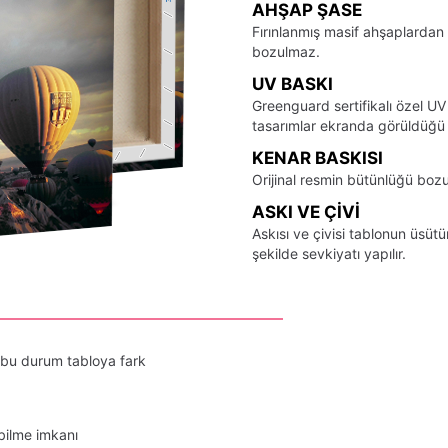
AHŞAP ŞASE
Fırınlanmış masif ahşaplardan 
bozulmaz.
UV BASKI
Greenguard sertifikalı özel UV
tasarımlar ekranda görüldüğü ş
KENAR BASKISI
Orijinal resmin bütünlüğü bozu
ASKI VE ÇIVI
Askısı ve çivisi tablonun üsü
şekilde sevkiyatı yapılır.
 bu durum tabloya fark
bilme imkanı