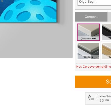
Ölçü Seçin
Çerçeve
Çerçeve Yok
S
Gümüş
M
Not: Çerçeve genişliği h
S
Üretim Sür
2 iş günü