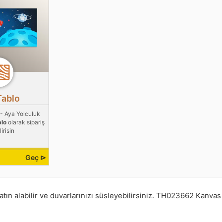
Tablo
- Aya Yolculuk
blo
olarak sipariş
irisin
Geç ⊳
ın alabilir ve duvarlarınızı süsleyebilirsiniz.
TH023662
Kanvas 