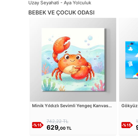
Uzay Seyahati - Aya Yolculuk
BEBEK VE ÇOCUK ODASI
Minik Yıldızlı Sevimli Yengeç Kanvas
Gökyüzü
Tablosu
Balon K
742,22 TL
629,
00 TL