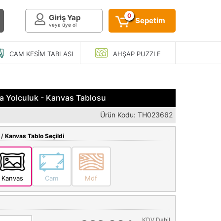
0
Giriş Yap
Sepetim
veya üye ol
CAM KESIM
TABLASI
AHŞAP
PUZZLE
a Yolculuk - Kanvas Tablosu
Ürün Kodu: TH023662
 /
Kanvas Tablo Seçildi
Kanvas
Cam
Mdf
KDV Dahil