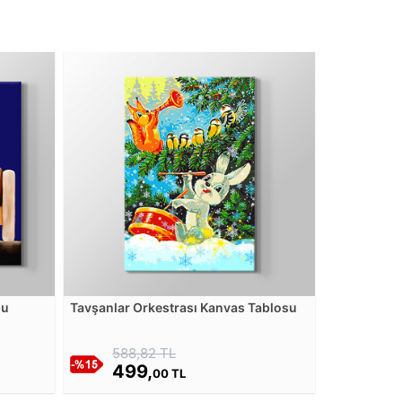
su
Tavşanlar Orkestrası Kanvas Tablosu
588,82 TL
499,
00 TL