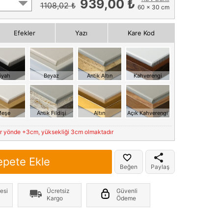
939,00 ₺
1108,02 ₺
60 x 30 cm
Efekler
Yazı
Kare Kod
iyah
Beyaz
Antik Altın
Kahverengi
eşe
Antik Fildişi
Altın
Açık Kahverengi
er yönde +3cm, yüksekliği 3cm olmaktadır
epete Ekle
Beğen
Paylaş
esi
Ücretsiz
Güvenli
Kargo
Ödeme