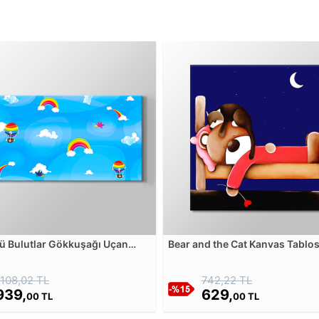
 Bulutlar Gökkuşağı Uçan
Bear and the Cat Kanvas Tablo
anvas Tablosu
1108,02 TL
742,22 TL
939,
629,
00 TL
00 TL