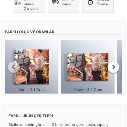
Süresi
Kargo
Ödeme
3 iş günü
FARKLI ÖLÇÜ VE ORANLAR
Kare - 1:1 Oran
Yatay - 3:2 Oran
FARKLI ÜRÜN ÇEŞİTLERİ
Stalin ve Lenin görselini 3 farklı ürüne göre seçip, sipariş