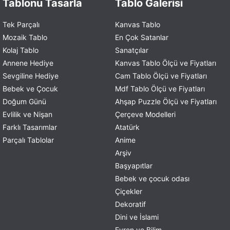
Tablonu Tasarla
Tablo Galerisi
Tek Parçalı
Kanvas Tablo
Mozaik Tablo
En Çok Satanlar
Kolaj Tablo
Sanatçılar
Annene Hediye
Kanvas Tablo Ölçü ve Fiyatları
Sevgiline Hediye
Cam Tablo Ölçü ve Fiyatları
Bebek ve Çocuk
Mdf Tablo Ölçü ve Fiyatları
Doğum Günü
Ahşap Puzzle Ölçü ve Fiyatları
Evlilik ve Nişan
Çerçeve Modelleri
Farklı Tasarımlar
Atatürk
Parçalı Tablolar
Anime
Arşiv
Başyapıtlar
Bebek ve çocuk odası
Çiçekler
Dekoratif
Dini ve İslami
Evren ve Bilim