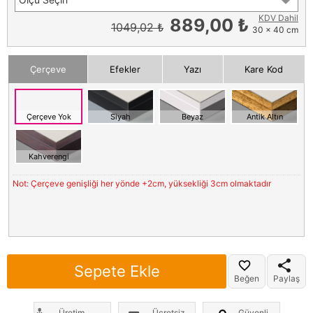
KDV Dahil
889,00 ₺
1049,02 ₺
30 x 40 cm
Çerçeve
Efekler
Yazı
Kare Kod
Çerçeve Yok
Siyah
Beyaz
Antik Altın
Kahverengi
Not: Çerçeve genişliği her yönde +2cm, yüksekliği 3cm olmaktadır
Sepete Ekle
Beğen
Paylaş
Üretim
Ücretsiz
Güvenli