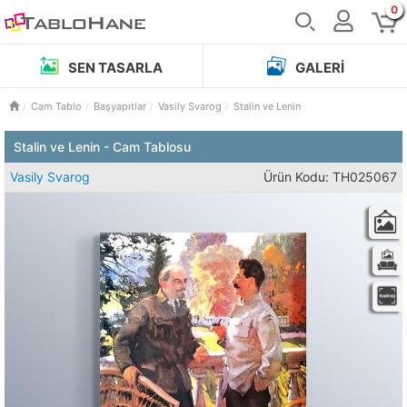
0
SEN TASARLA
GALERI
Cam Tablo
Başyapıtlar
Vasily Svarog
Stalin ve Lenin
Stalin ve Lenin - Cam Tablosu
Vasily Svarog
Ürün Kodu: TH025067