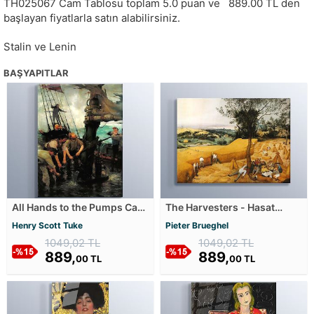
TH025067
Cam Tablosu toplam
5.0
puan ve
889.00
TL den
başlayan fiyatlarla satın alabilirsiniz.
Stalin ve Lenin
BAŞYAPITLAR
All Hands to the Pumps Cam
The Harvesters - Hasat
Tablosu
Zamanı Cam Tablosu
Henry Scott Tuke
Pieter Brueghel
1049,02 TL
1049,02 TL
889,
889,
00 TL
00 TL