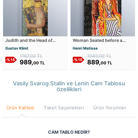
Judith and the Head of
Woman Seated before a
Holofernes - 1901 Cam
Black Background Cam
Gustav Klimt
Henri Matisse
Tablosu
Tablosu
1167,02 TL
1049,02 TL
989,
889,
00 TL
00 TL
Vasily Svarog Stalin ve Lenin Cam Tablosu
özellikleri
Ürün Kalitesi
Taksit Seçenekleri
Ürün Yorumları
CAM TABLO NEDİR?