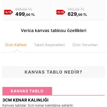
Black Kanvas Tablosu
588,82 TL
742,22 TL
499,
629,
00 TL
00 TL
Verica kanvas tablosu özellikleri
Ürün Kalitesi
Taksit Seçenekleri
Ürün Yorumları
KANVAS TABLO NEDİR?
KANVAS TABLO
3CM KENAR KALINLIĞI
Kanvas tablolar 3cm kenar kalınlığına sahiptir.