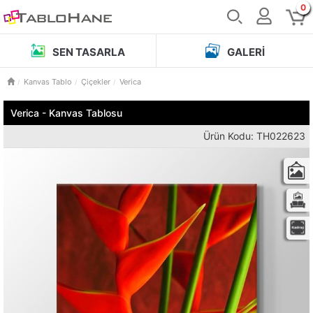
0
SEN TASARLA
GALERI
Kanvas Tablo
Çiçekler
Verica
Verica - Kanvas Tablosu
Ürün Kodu: TH022623