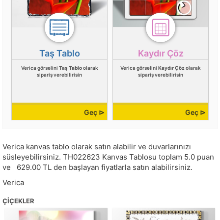
Taş Tablo
Kaydır Çöz
Verica görselini
Taş Tablo
olarak
Verica görselini
Kaydır Çöz
olarak
sipariş verebilirisin
sipariş verebilirisin
Geç ⊳
Geç ⊳
Verica kanvas tablo olarak satın alabilir ve duvarlarınızı
süsleyebilirsiniz.
TH022623
Kanvas Tablosu toplam
5.0
puan
ve
629.00
TL den başlayan fiyatlarla satın alabilirsiniz.
Verica
ÇIÇEKLER