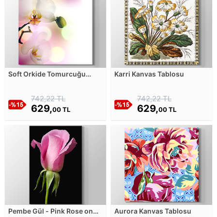
Soft Orkide Tomurcuğu
Karri Kanvas Tablosu
Kanvas Tablosu
742,22 TL
742,22 TL
629,
629,
00 TL
00 TL
Pembe Gül - Pink Rose on
Aurora Kanvas Tablosu