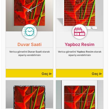
Duvar Saati
Yapboz Resim
Verica görselini
Duvar Saati
olarak
Verica görselini
Yapboz Resim
olarak
sipariş verebilirisin
sipariş verebilirisin
Geç ⊳
Geç ⊳