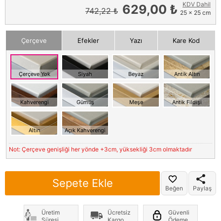
KDV Dahil
629,00 ₺
742,22 ₺
25 x 25 cm
Çerçeve
Efekler
Yazı
Kare Kod
Çerçeve Yok
Siyah
Beyaz
Antik Altın
Kahverengi
Gümüş
Meşe
Antik Fildişi
Altın
Açık Kahverengi
Not: Çerçeve genişliği her yönde +3cm, yüksekliği 3cm olmaktadır
Sepete Ekle
Beğen
Paylaş
Üretim
Ücretsiz
Güvenli
Süresi
Kargo
Ödeme