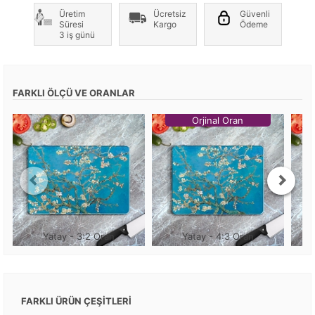
Üretim
Ücretsiz
Güvenli
Süresi
Kargo
Ödeme
3 iş günü
FARKLI ÖLÇÜ VE ORANLAR
Orjinal Oran
Yatay - 3:2 Oran
Yatay - 4:3 Oran
FARKLI ÜRÜN ÇEŞİTLERİ