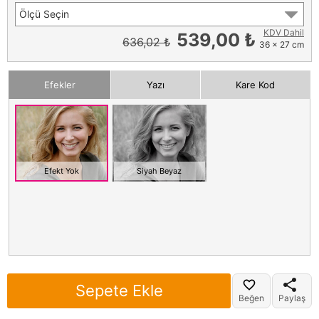
Ölçü Seçin
KDV Dahil
539,00 ₺
636,02 ₺
36 x 27 cm
Efekler
Yazı
Kare Kod
Efekt Yok
Siyah Beyaz
Sepete Ekle
Beğen
Paylaş