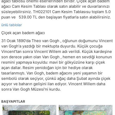
ağacı tablosu önemli eserlerinden biridir. Çiçek açan badem
ağacı Cam Kesim Tablası olarak satın alabilir ve duvarlarınızı
süsleyebilirsiniz.
TH022101
Cam Kesim Tablasısu toplam
5.0
puan ve
539.00
TL den başlayan fiyatlarla satın alabilirsiniz.
ünlü tablolar
Çiçek açan badem ağacı
31 Ocak 1890'da Theo van Gogh , oğlunun doğumunu Vincent
van Gogh'a yazdığı bir mektupta duyurdu. Küçük çocuğa
Vincent'tan sonra Vincent Willem adı verildi. Küçük kardeşine
son derece yakın olan Van Gogh , hemen en sevdiği konunun
resmini yapmaya koyuldu: mavi bir gökyüzüne karşı çiçek
açan dallar. Resim yenidoğan için bir hediye olarak
tasarlanmıştı. Van Gogh, badem ağacını yeni yaşamın bir
sembolü olarak seçiyor, çünkü ağaç daha Şubat ayında çiçek
açıyor ve baharın gelişini ilan ediyor. Vincent Willem daha
sonra Van Gogh Müzesi'ni kurdu.
BAŞYAPITLAR