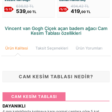
636,02 TL
494,42 TL
539,
419,
00 TL
00 TL
Vincent van Gogh Çiçek açan badem ağacı Cam
Kesim Tablası özellikleri
Ürün Kalitesi
Taksit Seçenekleri
Ürün Yorumları
CAM KESİM TABLASI NEDİR?
CAM KESİM TABLASI
DAYANIKLI
4 mm kalınlığında kırılmaya karşı normal camlara göre 5 kat