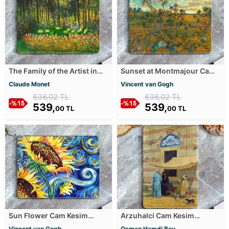
The Family of the Artist in
Sunset at Montmajour Cam
the Argenteuil Garden Cam
Kesim Tablası
Claude Monet
Vincent van Gogh
Kesim Tablası
636,02 TL
636,02 TL
539,
539,
00 TL
00 TL
Sun Flower Cam Kesim
Arzuhalci Cam Kesim
Tablası
Tablası
Vincent van Gogh
Osman Hamdi Bey