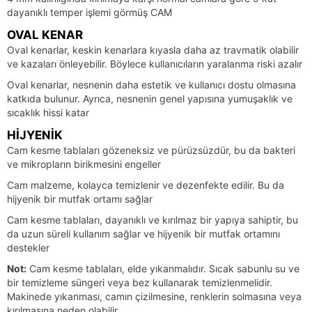
dayanıklı temper işlemi görmüş CAM
OVAL KENAR
Oval kenarlar, keskin kenarlara kıyasla daha az travmatik olabilir
ve kazaları önleyebilir. Böylece kullanıcıların yaralanma riski azalır
Oval kenarlar, nesnenin daha estetik ve kullanıcı dostu olmasına
katkıda bulunur. Ayrıca, nesnenin genel yapısına yumuşaklık ve
sıcaklık hissi katar
HIJYENIK
Cam kesme tablaları gözeneksiz ve pürüzsüzdür, bu da bakteri
ve mikropların birikmesini engeller
Cam malzeme, kolayca temizlenir ve dezenfekte edilir. Bu da
hijyenik bir mutfak ortamı sağlar
Cam kesme tablaları, dayanıklı ve kırılmaz bir yapıya sahiptir, bu
da uzun süreli kullanım sağlar ve hijyenik bir mutfak ortamını
destekler
Not:
Cam kesme tablaları, elde yıkanmalıdır. Sıcak sabunlu su ve
bir temizleme süngeri veya bez kullanarak temizlenmelidir.
Makinede yıkanması, camın çizilmesine, renklerin solmasına veya
kırılmasına neden olabilir.