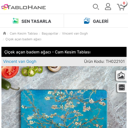
0
SEN TASARLA
GALERI
Cam Kesim Tablası
Başyapıtlar
Vincent van Gogh
Çiçek açan badem ağacı
Çiçek açan badem ağacı - Cam Kesim Tablası
Vincent van Gogh
Ürün Kodu: TH022101