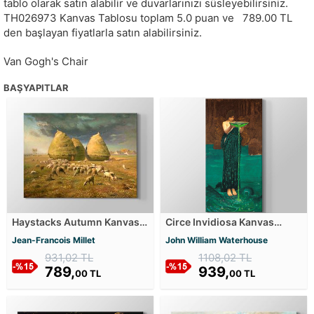
tablo olarak satın alabilir ve duvarlarınızı süsleyebilirsiniz.
TH026973
Kanvas Tablosu toplam
5.0
puan ve
789.00
TL
den başlayan fiyatlarla satın alabilirsiniz.
Van Gogh's Chair
BAŞYAPITLAR
Haystacks Autumn Kanvas
Circe Invidiosa Kanvas
Tablosu
Tablosu
Jean-Francois Millet
John William Waterhouse
931,02 TL
1108,02 TL
789,
939,
00 TL
00 TL