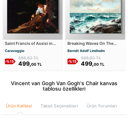
Saint Francis of Assisi in
Breaking Waves On The
Ecstasy Kanvas Tablosu
Beach Kanvas Tablosu
Caravaggio
Berndt Adolf Lindholm
588,82 TL
588,82 TL
499,
499,
00 TL
00 TL
Vincent van Gogh Van Gogh's Chair kanvas
tablosu özellikleri
Ürün Kalitesi
Taksit Seçenekleri
Ürün Yorumları