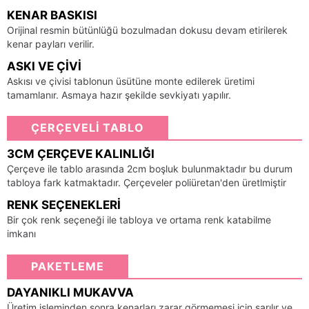
KENAR BASKISI
Orijinal resmin bütünlüğü bozulmadan dokusu devam etirilerek
kenar payları verilir.
ASKI VE ÇIVI
Askısı ve çivisi tablonun üsütüne monte edilerek üretimi
tamamlanır. Asmaya hazır şekilde sevkiyatı yapılır.
ÇERÇEVELİ TABLO
3CM ÇERÇEVE KALINLIĞI
Çerçeve ile tablo arasında 2cm boşluk bulunmaktadır bu durum
tabloya fark katmaktadır. Çerçeveler poliüretan'den üretlmiştir
RENK SEÇENEKLERI
Bir çok renk seçeneği ile tabloya ve ortama renk katabilme
imkanı
PAKETLEME
DAYANIKLI MUKAVVA
Üretim işleminden sonra kenarları zarar görmemesi için sarılır ve