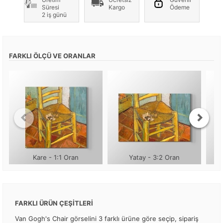
Süresi
Kargo
Ödeme
2 iş günü
FARKLI ÖLÇÜ VE ORANLAR
Kare - 1:1 Oran
Yatay - 3:2 Oran
FARKLI ÜRÜN ÇEŞİTLERİ
Van Gogh's Chair görselini 3 farklı ürüne göre seçip, sipariş