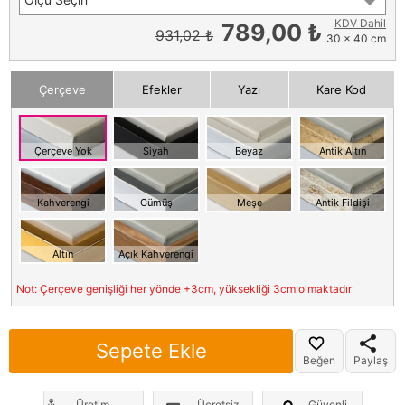
KDV Dahil
789,00 ₺
931,02 ₺
30 x 40 cm
Çerçeve
Efekler
Yazı
Kare Kod
Çerçeve Yok
Siyah
Beyaz
Antik Altın
Kahverengi
Gümüş
Meşe
Antik Fildişi
Altın
Açık Kahverengi
Not: Çerçeve genişliği her yönde +3cm, yüksekliği 3cm olmaktadır
Sepete Ekle
Beğen
Paylaş
Üretim
Ücretsiz
Güvenli