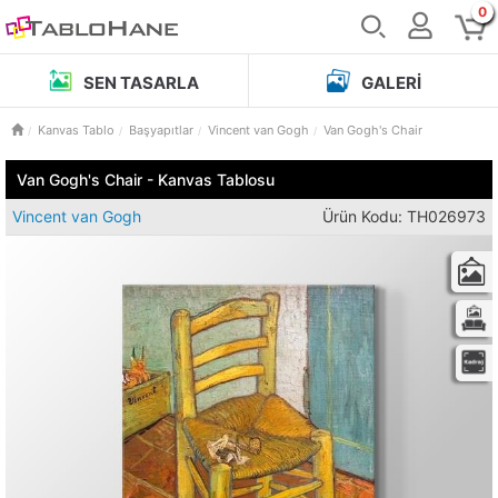
0
SEN TASARLA
GALERI
Kanvas Tablo
Başyapıtlar
Vincent van Gogh
Van Gogh's Chair
Van Gogh's Chair - Kanvas Tablosu
Vincent van Gogh
Ürün Kodu: TH026973