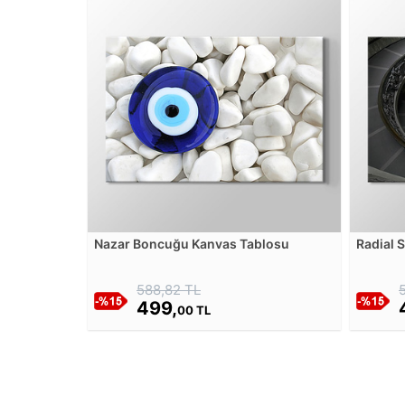
Nazar Boncuğu Kanvas Tablosu
Radial 
588,82 TL
499,
00 TL