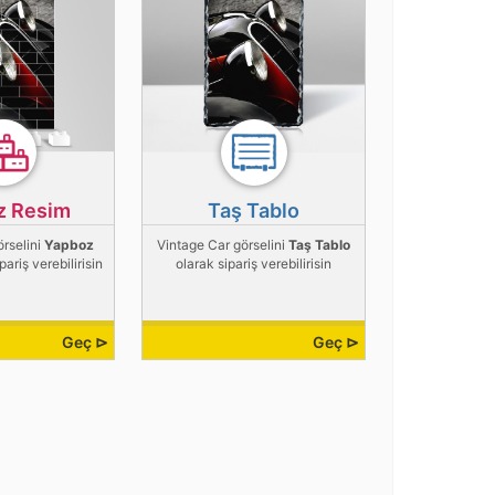
z Resim
Taş Tablo
örselini
Yapboz
Vintage Car görselini
Taş Tablo
pariş verebilirisin
olarak sipariş verebilirisin
Geç ⊳
Geç ⊳