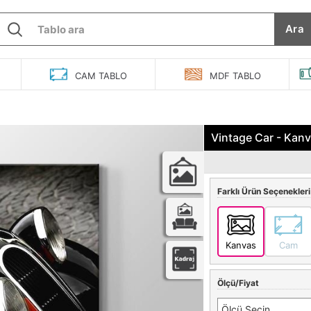
Ara
O
CAM
TABLO
MDF
TABLO
Vintage Car - Kan
Farklı Ürün Seçenekleri
Kanvas
Cam
Ölçü/Fiyat
Ölçü Seçin