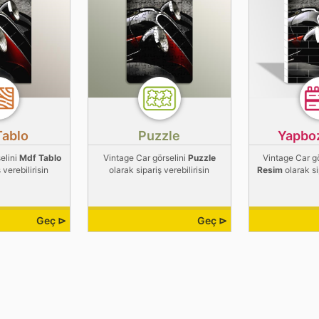
Tablo
Puzzle
Yapbo
elini
Mdf Tablo
Vintage Car görselini
Puzzle
Vintage Car g
 verebilirisin
olarak sipariş verebilirisin
Resim
olarak si
Geç ⊳
Geç ⊳