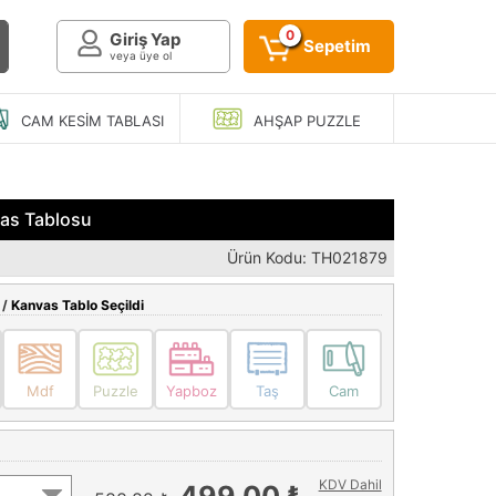
0
Giriş Yap
Sepetim
veya üye ol
CAM KESIM
TABLASI
AHŞAP
PUZZLE
vas Tablosu
Ürün Kodu: TH021879
 /
Kanvas Tablo Seçildi
Mdf
Puzzle
Yapboz
Taş
Cam
KDV Dahil
499,00 ₺