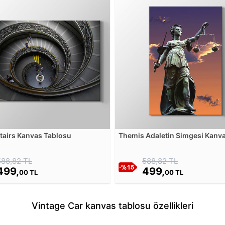
Stairs Kanvas Tablosu
Themis Adaletin Simgesi Kanv
Tablosu
588,82 TL
588,82 TL
499,
499,
00 TL
00 TL
Vintage Car kanvas tablosu özellikleri