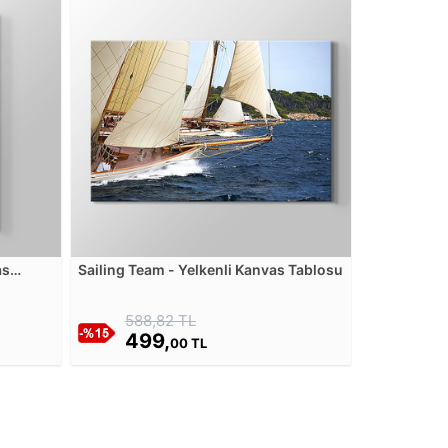
as
Sailing Team - Yelkenli Kanvas Tablosu
588,82 TL
499,
00 TL