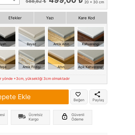
588,82 ₺
20 x 30 cm
Efekler
Yazı
Kare Kod
iyah
Beyaz
Antik Altın
Kahverengi
eşe
Antik Fildişi
Altın
Açık Kahverengi
er yönde +3cm, yüksekliği 3cm olmaktadır
epete Ekle
Beğen
Paylaş
esi
Ücretsiz
Güvenli
Kargo
Ödeme