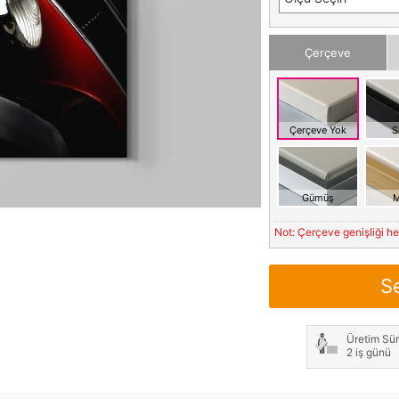
Çerçeve
Çerçeve Yok
S
Gümüş
M
Not: Çerçeve genişliği h
S
Üretim Sür
2 iş günü