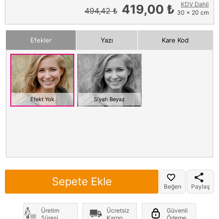
KDV Dahil
419,00 ₺
494,42 ₺
30 x 20 cm
Efekler
Yazı
Kare Kod
Efekt Yok
Siyah Beyaz
Sepete Ekle
Beğen
Paylaş
Üretim
Ücretsiz
Güvenli
Süresi
Kargo
Ödeme