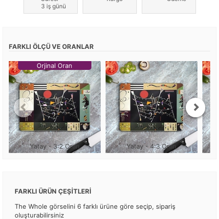
3 iş günü
FARKLI ÖLÇÜ VE ORANLAR
Orjinal Oran
Yatay - 3:2 Oran
Yatay - 4:3 Oran
FARKLI ÜRÜN ÇEŞİTLERİ
The Whole görselini 6 farklı ürüne göre seçip, sipariş
oluşturabilirsiniz