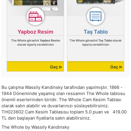
Yapboz Resim
Taş Tablo
The Whole görselini
Yapboz Resim
The Whole görselini
Taş Tablo
olarak
olarak sipariş verebilirisin
sipariş verebilirisin
Geç ⊳
Geç ⊳
Bu çalışma
Wassily Kandinsky
tarafından yapılmıştır.
1866 -
1944 Döneminde yaşamış olan ressamın The Whole tablosu
önemli eserlerinden biridir. The Whole Cam Kesim Tablası
olarak satın alabilir ve duvarlarınızı süsleyebilirsiniz.
TH023602
Cam Kesim Tablasısu toplam
5.0
puan ve
419.00
TL den başlayan fiyatlarla satın alabilirsiniz.
The Whole by Wassily Kandinsky