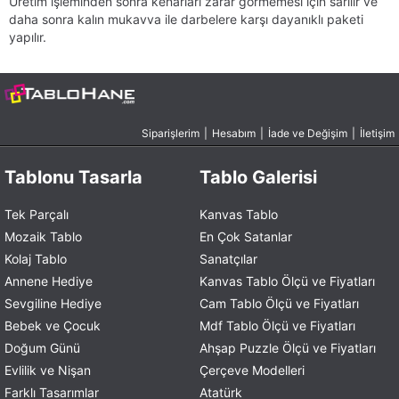
Üretim işleminden sonra kenarları zarar görmemesi için sarılır ve
daha sonra kalın mukavva ile darbelere karşı dayanıklı paketi
yapılır.
Siparişlerim
|
Hesabım
|
İade ve Değişim
|
İletişim
Tablonu Tasarla
Tablo Galerisi
Tek Parçalı
Kanvas Tablo
Mozaik Tablo
En Çok Satanlar
Kolaj Tablo
Sanatçılar
Annene Hediye
Kanvas Tablo Ölçü ve Fiyatları
Sevgiline Hediye
Cam Tablo Ölçü ve Fiyatları
Bebek ve Çocuk
Mdf Tablo Ölçü ve Fiyatları
Doğum Günü
Ahşap Puzzle Ölçü ve Fiyatları
Evlilik ve Nişan
Çerçeve Modelleri
Farklı Tasarımlar
Atatürk