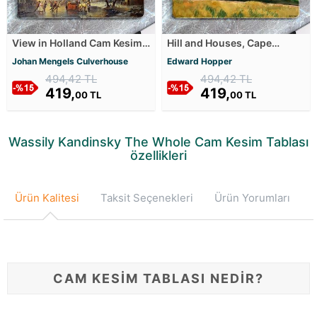
View in Holland Cam Kesim
Hill and Houses, Cape
Tablası
Elizabeth, Maine Cam Kesim
Johan Mengels Culverhouse
Edward Hopper
Tablası
494,42 TL
494,42 TL
419,
419,
00 TL
00 TL
Wassily Kandinsky The Whole Cam Kesim Tablası
özellikleri
Ürün Kalitesi
Taksit Seçenekleri
Ürün Yorumları
CAM KESİM TABLASI NEDİR?