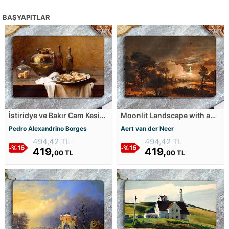
BAŞYAPITLAR
İstiridye ve Bakır Cam Kesim
Moonlit Landscape with a
Tablası
View of the New Amstel
Pedro Alexandrino Borges
Aert van der Neer
River and Castle
494,42 TL
494,42 TL
Kostverloren Cam Kesim
419,
Tablası
419,
00 TL
00 TL