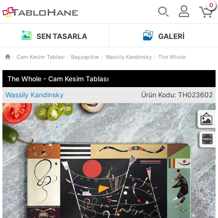
0
SEN TASARLA
GALERI
Cam Kesim Tablası
Başyapıtlar
Wassily Kandinsky
The Whole
The Whole - Cam Kesim Tablası
Wassily Kandinsky
Ürün Kodu: TH023602