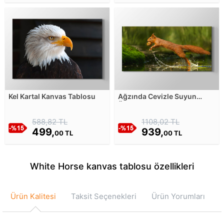
Kel Kartal Kanvas Tablosu
Ağzında Cevizle Suyun
Üstünde Koşan Sincap
Kanvas Tablosu
588,82 TL
1108,02 TL
499,
939,
00 TL
00 TL
White Horse kanvas tablosu özellikleri
Ürün Kalitesi
Taksit Seçenekleri
Ürün Yorumları