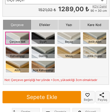
KDV Dahil
1289,00 ₺
1521,02 ₺
90 x 30 cm
Çerçeve
Efekler
Yazı
Kare Kod
Çerçeve Yok
Siyah
Beyaz
Antik Altın
Kahverengi
Gümüş
Meşe
Antik Fildişi
Altın
Açık Kahverengi
Not: Çerçeve genişliği her yönde +3cm, yüksekliği 3cm olmaktadır
Sepete Ekle
Beğen
Paylaş
Üretim
Ücretsiz
Güvenli