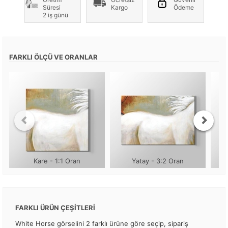
Süresi
Kargo
Ödeme
2 iş günü
FARKLI ÖLÇÜ VE ORANLAR
Kare - 1:1 Oran
Yatay - 3:2 Oran
FARKLI ÜRÜN ÇEŞİTLERİ
White Horse görselini 2 farklı ürüne göre seçip, sipariş