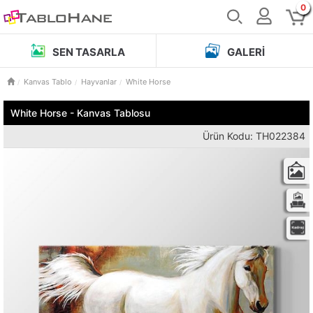
0
SEN TASARLA
GALERI
Kanvas Tablo
Hayvanlar
White Horse
White Horse - Kanvas Tablosu
Ürün Kodu: TH022384