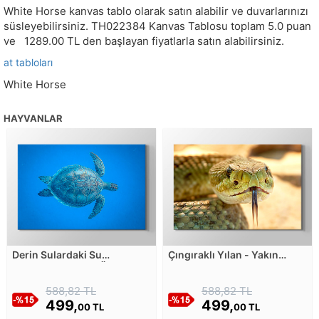
White Horse kanvas tablo olarak satın alabilir ve duvarlarınızı
süsleyebilirsiniz.
TH022384
Kanvas Tablosu toplam
5.0
puan
ve
1289.00
TL den başlayan fiyatlarla satın alabilirsiniz.
at tabloları
White Horse
HAYVANLAR
Derin Sulardaki Su
Çıngıraklı Yılan - Yakın
Kaplumbağasının Üstten
Çekim Kanvas Tablosu
Görünümü Kanvas Tablosu
588,82 TL
588,82 TL
499,
499,
00 TL
00 TL