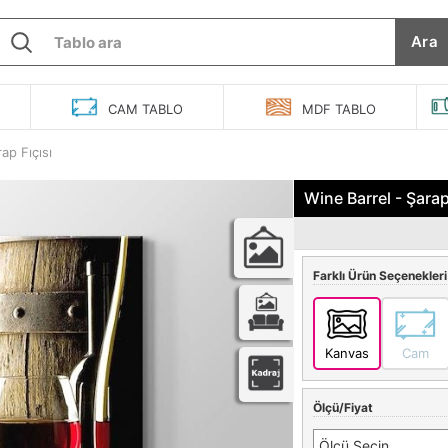
Ara
O
CAM
TABLO
MDF
TABLO
ap Fıçısı
Wine Barrel - Şarap
Farklı Ürün Seçenekleri
Kanvas
Cam
Ölçü/Fiyat
Ölçü Seçin