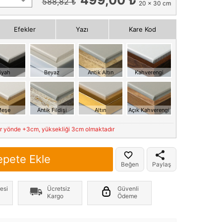
588,82 ₺
20 x 30 cm
Efekler
Yazı
Kare Kod
iyah
Beyaz
Antik Altın
Kahverengi
eşe
Antik Fildişi
Altın
Açık Kahverengi
er yönde +3cm, yüksekliği 3cm olmaktadır
epete Ekle
Beğen
Paylaş
esi
Ücretsiz
Güvenli
Kargo
Ödeme