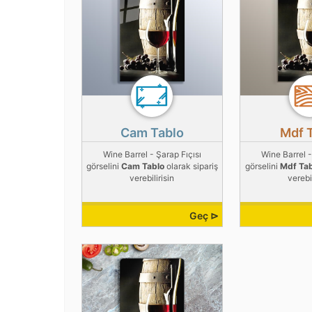
Cam Tablo
Mdf 
Wine Barrel - Şarap Fıçısı
Wine Barrel -
görselini
Cam Tablo
olarak sipariş
görselini
Mdf Ta
verebilirisin
verebil
Geç ⊳