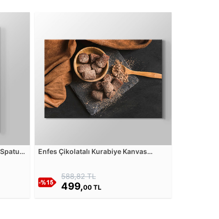
 Spatula
Enfes Çikolatalı Kurabiye Kanvas
Tablosu
588,82 TL
499,
00 TL