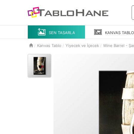
SEN TASARLA
KANVAS
TABL
Kanvas Tablo
Yiyecek ve İçecek
Wine Barrel - Şar