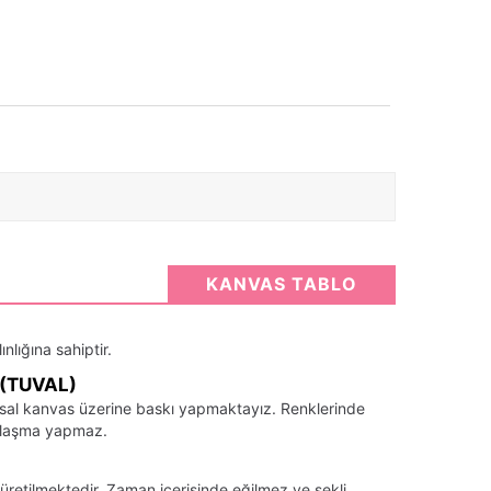
KANVAS TABLO
nlığına sahiptir.
(TUVAL)
santsal kanvas üzerine baskı yapmaktayız. Renklerinde
llaşma yapmaz.
üretilmektedir. Zaman içerisinde eğilmez ve şekli