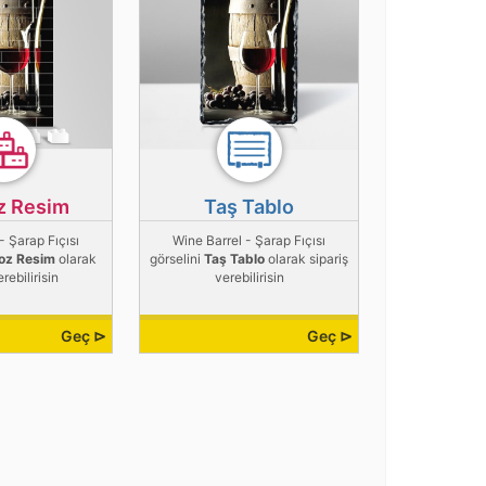
z Resim
Taş Tablo
- Şarap Fıçısı
Wine Barrel - Şarap Fıçısı
oz Resim
olarak
görselini
Taş Tablo
olarak sipariş
erebilirisin
verebilirisin
Geç ⊳
Geç ⊳