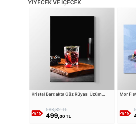
YIYECEK VE İÇECEK
Kristal Bardakta Güz Rüyası Üzüm
Mor Fıs
Kokteyli Kanvas Tablosu
Tablos
588,82 TL
499,
00 TL