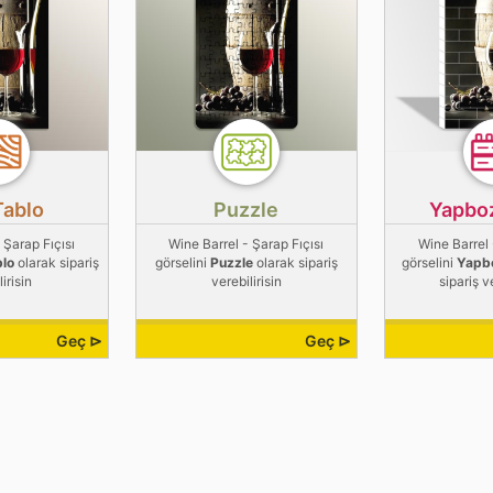
Tablo
Puzzle
Yapbo
 Şarap Fıçısı
Wine Barrel - Şarap Fıçısı
Wine Barrel 
blo
olarak sipariş
görselini
Puzzle
olarak sipariş
görselini
Yapb
irisin
verebilirisin
sipariş v
Geç ⊳
Geç ⊳