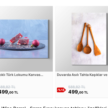
tıklı Türk Lokumu Kanvas
Duvarda Asılı Tahta Kaşıklar ve
u
Kanvas Tablosu
588,82 TL
588,82 TL
499,
499,
00 TL
00 TL