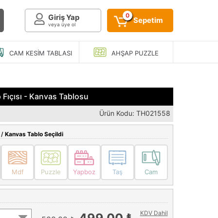
0
Giriş Yap
Sepetim
veya üye ol
CAM KESIM
TABLASI
AHŞAP
PUZZLE
 Fıçısı - Kanvas Tablosu
Ürün Kodu: TH021558
 /
Kanvas Tablo Seçildi
Mdf
Puzzle
Yapboz
Taş
Cam
KDV Dahil
499,00 ₺