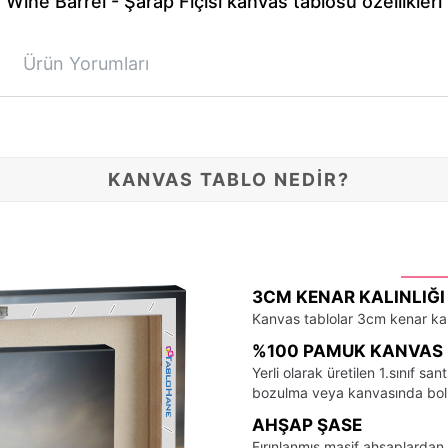
Wine Barrel - Şarap Fıçısı kanvas tablosu özellikleri
Ürün Yorumları
KANVAS TABLO NEDİR?
3CM KENAR KALINLIĞI
Kanvas tablolar 3cm kenar kalı
%100 PAMUK KANVAS 
Yerli olarak üretilen 1.sınıf 
bozulma veya kanvasında bo
AHŞAP ŞASE
Fırınlanmış masif ahşaplardan 