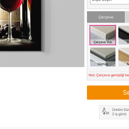
Çerçeve
Çerçeve Yok
S
Gümüş
M
Not: Çerçeve genişliği h
S
Üretim Sür
2 iş günü