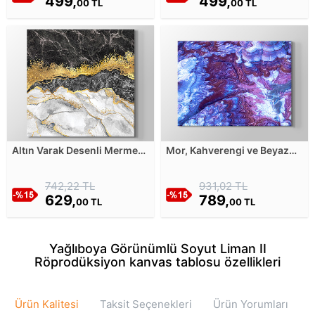
499,
499,
00 TL
00 TL
Altın Varak Desenli Mermer
Mor, Kahverengi ve Beyaz
Görüntüsü Kanvas Tablosu
Tonlarda Ebru Tarzında
Soyut Tablo Kanvas Tablosu
742,22 TL
931,02 TL
629,
789,
00 TL
00 TL
Yağlıboya Görünümlü Soyut Liman II
Röprodüksiyon kanvas tablosu özellikleri
Ürün Kalitesi
Taksit Seçenekleri
Ürün Yorumları