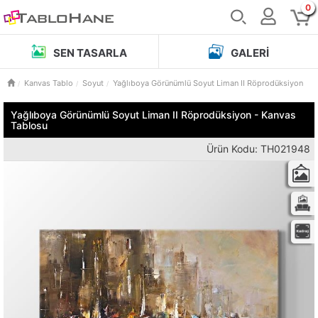
0
SEN TASARLA
GALERI
Kanvas Tablo
Soyut
Yağlıboya Görünümlü Soyut Liman II Röprodüksiyon
Yağlıboya Görünümlü Soyut Liman II Röprodüksiyon - Kanvas
Tablosu
Ürün Kodu: TH021948