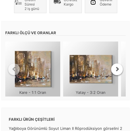
Süresi
Kargo
Ödeme
2 iş günü
FARKLI ÖLÇÜ VE ORANLAR
Kare - 1:1 Oran
Yatay - 3:2 Oran
FARKLI ÜRÜN ÇEŞİTLERİ
Yağlıboya Görünümlü Soyut Liman II Röprodüksiyon görselini 2