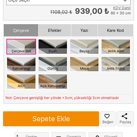
KDV Dahil
939,00 ₺
1108,02 ₺
60 x 30 cm
Çerçeve
Efekler
Yazı
Kare Kod
Çerçeve Yok
Siyah
Beyaz
Antik Altın
Kahverengi
Gümüş
Meşe
Antik Fildişi
Altın
Açık Kahverengi
Not: Çerçeve genişliği her yönde +3cm, yüksekliği 3cm olmaktadır
Sepete Ekle
Beğen
Paylaş
Üretim
Ücretsiz
Güvenli