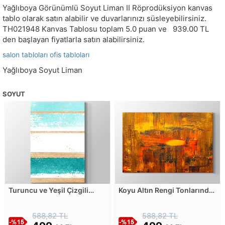
Yağlıboya Görünümlü Soyut Liman II Röprodüksiyon kanvas
tablo olarak satın alabilir ve duvarlarınızı süsleyebilirsiniz.
TH021948
Kanvas Tablosu toplam
5.0
puan ve
939.00
TL
den başlayan fiyatlarla satın alabilirsiniz.
salon tabloları
ofis tabloları
Yağlıboya Soyut Liman
SOYUT
Turuncu ve Yeşil Çizgili
Koyu Altın Rengi Tonlarında
Soyut Çalışma Kanvas
Fırça Darbeleri Kanvas
Tablosu
Tablosu
588,82 TL
588,82 TL