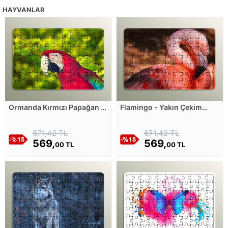
HAYVANLAR
Ormanda Kırmızı Papağan -
Flamingo - Yakın Çekim
Yakın Çekim Ahşap Puzzle
Ahşap Puzzle
671,42 TL
671,42 TL
569,
569,
00 TL
00 TL