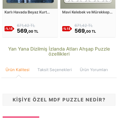
Karlı Havada Beyaz Kurt
Mavi Kelebek ve Mürekkep
Ahşap Puzzle
Sıçramaları Ahşap Puzzle
671,42 TL
671,42 TL
569,
569,
00 TL
00 TL
Yan Yana Dizilmiş İzlanda Atları Ahşap Puzzle
özellikleri
Ürün Kalitesi
Taksit Seçenekleri
Ürün Yorumları
KİŞİYE ÖZEL MDF PUZZLE NEDİR?