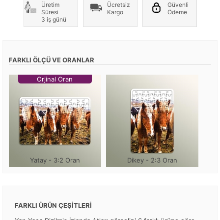
Üretim
Ücretsiz
Güvenli
Süresi
Kargo
Ödeme
3 iş günü
FARKLI ÖLÇÜ VE ORANLAR
Orjinal Oran
Yatay - 3:2 Oran
Dikey - 2:3 Oran
FARKLI ÜRÜN ÇEŞİTLERİ