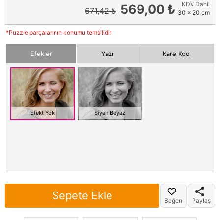
KDV Dahil
569,00 ₺
671,42 ₺
30 x 20 cm
*Puzzle parçalarının konumu temsilidir
Efekler
Yazı
Kare Kod
Efekt Yok
Siyah Beyaz
Sepete Ekle
Beğen
Paylaş