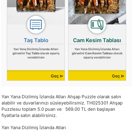
Taş Tablo
Cam Kesim Tablası
Yan Yana Dizilmiş İzlanda Atları
Yan Yana Dizilmiş İzlanda Atları
görselini
Taş Tablo
olarak sipariş
görselini
Cam Kesim Tablası
olarak
verebilirisin
sipariş verebilirisin
Geç ⊳
Geç ⊳
Yan Yana Dizilmiş İzlanda Atları Ahşap Puzzle olarak satın
alabilir ve duvarlarınızı süsleyebilirsiniz.
TH025301
Ahşap
Puzzlesu toplam
5.0
puan ve
569.00
TL den başlayan
fiyatlarla satın alabilirsiniz.
Yan Yana Dizilmiş İzlanda Atları