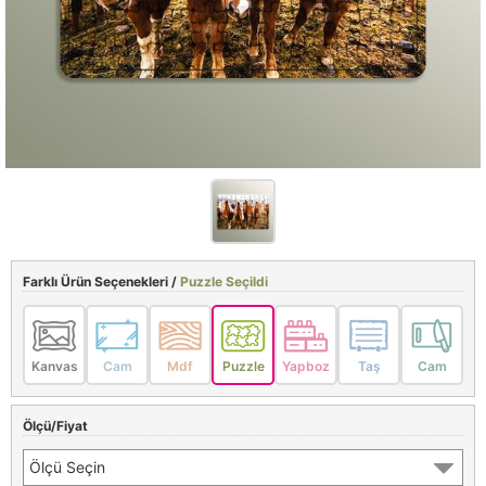
Farklı Ürün Seçenekleri /
Puzzle Seçildi
Kanvas
Cam
Mdf
Puzzle
Yapboz
Taş
Cam
Ölçü/Fiyat
Ölçü Seçin