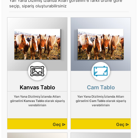
Yan Yana Dizilmiş İzlanda Atları görselini 6 farklı ürüne göre
seçip, sipariş oluşturabilirsiniz
Kanvas Tablo
Cam Tablo
Yan Yana Dizilmiş İzlanda Atları
Yan Yana Dizilmiş İzlanda Atları
görselini
Kanvas Tablo
olarak sipariş
görselini
Cam Tablo
olarak sipariş
verebilirisin
verebilirisin
Geç ⊳
Geç ⊳