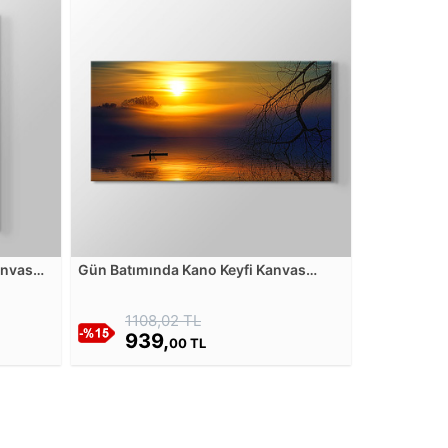
anvas
Gün Batımında Kano Keyfi Kanvas
Tablosu
1108,02 TL
939,
00 TL