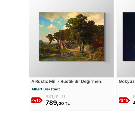
A Rustic Mill - Rustik Bir Değirmen
Gökyüzü
Kanvas Tablosu
Yıldızl
Albert Bierstadt
931,02 TL
789,
00 TL