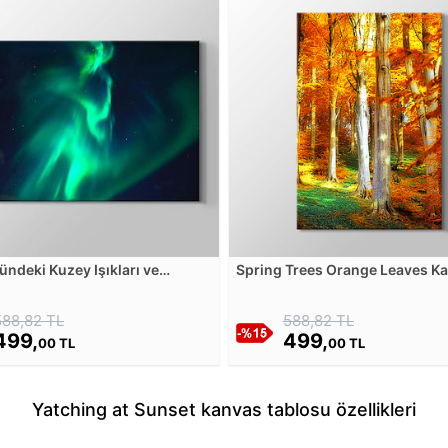
ndeki Kuzey Işıkları ve
Spring Trees Orange Leaves K
ar Kanvas Tablosu
Tablosu
588,82 TL
588,82 TL
499,
499,
00 TL
00 TL
Yatching at Sunset kanvas tablosu özellikleri