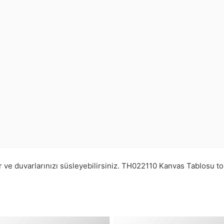
r ve duvarlarınızı süsleyebilirsiniz.
TH022110
Kanvas Tablosu t