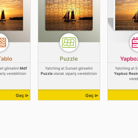
Tablo
Puzzle
Yapbo
et görselini
Mdf
Yatching at Sunset görselini
Yatching at S
riş verebilirisin
Puzzle
olarak sipariş verebilirisin
Yapboz Resi
vereb
Geç ⊳
Geç ⊳