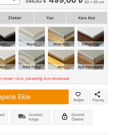
588,82 ₺
30 x 20 cm
Efekler
Yazı
Kare Kod
iyah
Beyaz
Antik Altın
Kahverengi
eşe
Antik Fildişi
Altın
Açık Kahverengi
er yönde +3cm, yüksekliği 3cm olmaktadır
epete Ekle
Beğen
Paylaş
esi
Ücretsiz
Güvenli
Kargo
Ödeme