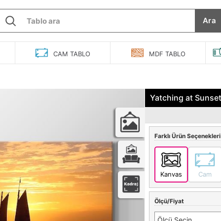
Ara
O
CAM
TABLO
MDF
TABLO
Yatching at Sunse
Farklı Ürün Seçenekleri
Kanvas
Cam
Ölçü/Fiyat
Ölçü Seçin