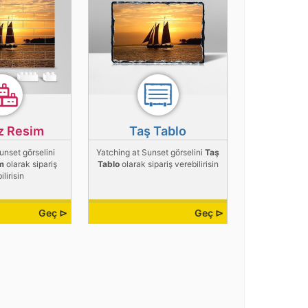
z Resim
Taş Tablo
unset görselini
Yatching at Sunset görselini
Taş
m
olarak sipariş
Tablo
olarak sipariş verebilirisin
ilirisin
Geç ⊳
Geç ⊳