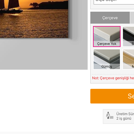
Çerçeve
Çerçeve Yok
S
Gümüş
M
Not: Çerçeve genişliği h
S
Üretim Sür
2 iş günü