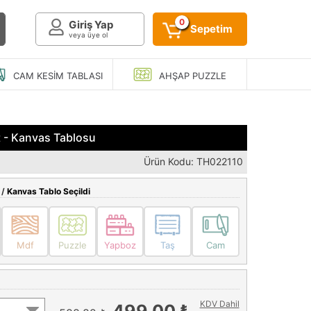
0
Giriş Yap
Sepetim
veya üye ol
CAM KESIM
TABLASI
AHŞAP
PUZZLE
t - Kanvas Tablosu
Ürün Kodu: TH022110
 /
Kanvas Tablo Seçildi
Mdf
Puzzle
Yapboz
Taş
Cam
KDV Dahil
499,00 ₺