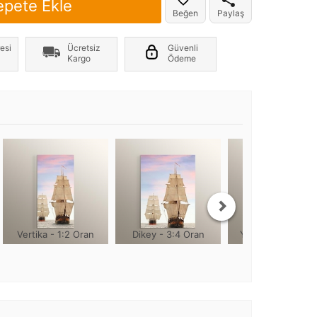
epete Ekle
Beğen
Paylaş
er yönde +2cm, yüksekliği 1cm olmaktadır
esi
Ücretsiz
Güvenli
Kargo
Ödeme
Vertika - 1:2 Oran
Dikey - 3:4 Oran
Yuvarlak - 1:1 Or