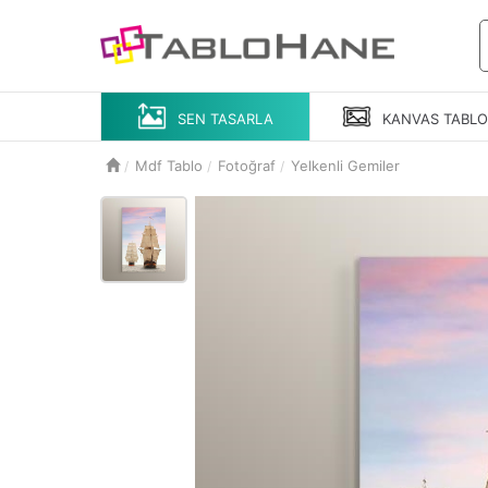
SEN TASARLA
KANVAS
TABL
Mdf Tablo
Fotoğraf
Yelkenli Gemiler