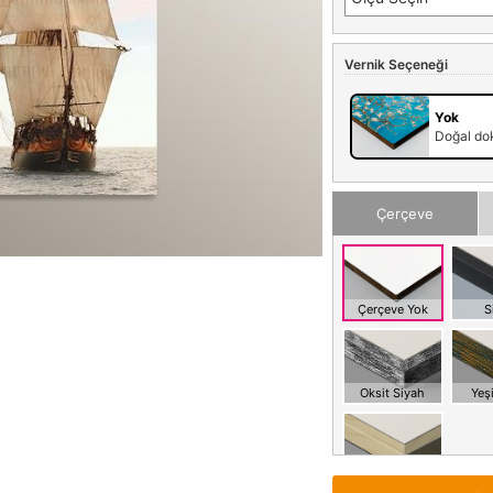
Vernik Seçeneği
Yok
Doğal dok
Çerçeve
Çerçeve Yok
S
Oksit Siyah
Yeşi
Meşe