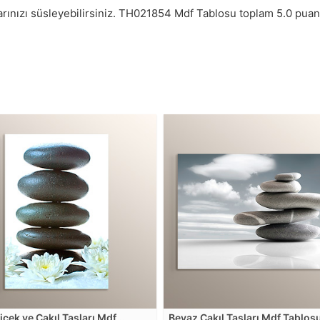
rınızı süsleyebilirsiniz.
TH021854
Mdf Tablosu toplam
5.0
puan
içek ve Çakıl Taşları Mdf
Beyaz Çakıl Taşları Mdf Tablos