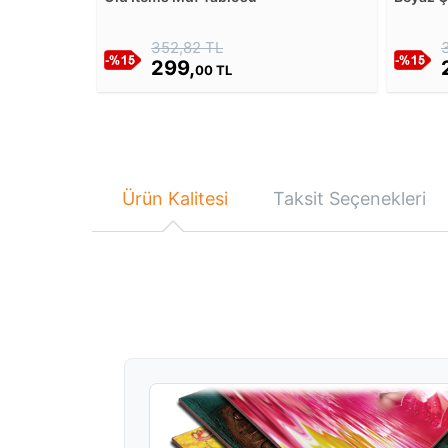
Tablos
352,82 TL
299,
00 TL
Ürün Kalitesi
Taksit Seçenekleri