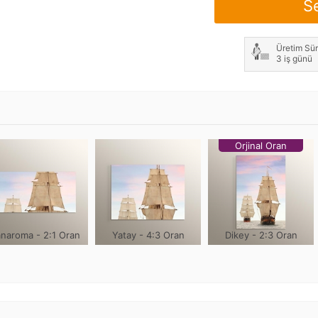
S
Not: Çerçeve genişliği h
Üretim Sür
3 iş günü
Orjinal Oran
naroma - 2:1 Oran
Yatay - 4:3 Oran
Dikey - 2:3 Oran