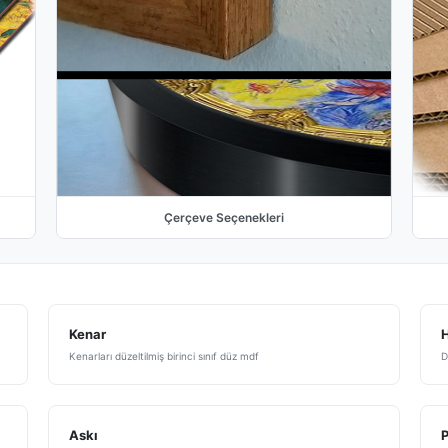
Çerçeve Seçenekleri
Kenar
H
Kenarları düzeltilmiş birinci sınıf düz mdf
D
Askı