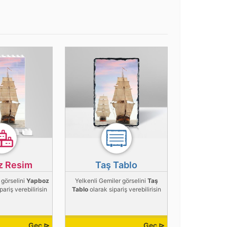
z Resim
Taş Tablo
 görselini
Yapboz
Yelkenli Gemiler görselini
Taş
pariş verebilirisin
Tablo
olarak sipariş verebilirisin
Geç ⊳
Geç ⊳