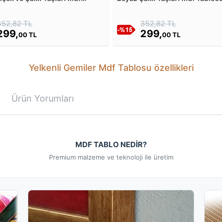
u
352,82 TL
352,82 TL
299,
299,
00 TL
00 TL
Yelkenli Gemiler Mdf Tablosu özellikleri
Ürün Yorumları
MDF TABLO NEDİR?
Premium malzeme ve teknoloji ile üretim