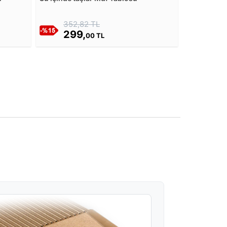
352,82 TL
299,
00 TL