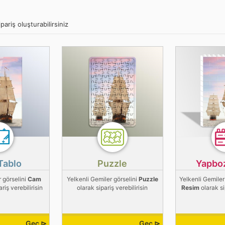
pariş oluşturabilirsiniz
Tablo
Puzzle
Yapbo
r görselini
Cam
Yelkenli Gemiler görselini
Puzzle
Yelkenli Gemiler
riş verebilirisin
olarak sipariş verebilirisin
Resim
olarak si
Geç ⊳
Geç ⊳