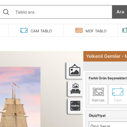
Ara
O
CAM
TABLO
MDF
TABLO
Yelkenli Gemiler -
Farklı Ürün Seçenekleri
Kanvas
Cam
Ölçü/Fiyat
Ölçü Seçin