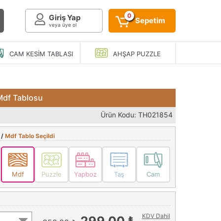
0
Giriş Yap
Sepetim
veya üye ol
CAM KESIM
TABLASI
AHŞAP
PUZZLE
 Mdf Tablosu
Ürün Kodu: TH021854
 /
Mdf Tablo Seçildi
Mdf
Puzzle
Yapboz
Taş
Cam
KDV Dahil
299,00 ₺