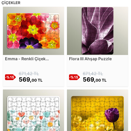
ÇIÇEKLER
Emma - Renkli Çiçek
Flora III Ahşap Puzzle
Saydamları Ahşap Puzzle
671,42 TL
671,42 TL
569,
569,
00 TL
00 TL