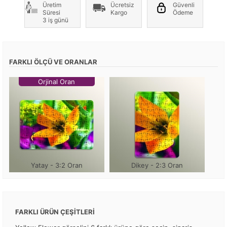
Üretim
Ücretsiz
Güvenli
Süresi
Kargo
Ödeme
3 iş günü
FARKLI ÖLÇÜ VE ORANLAR
Orjinal Oran
Yatay - 3:2 Oran
Dikey - 2:3 Oran
FARKLI ÜRÜN ÇEŞİTLERİ