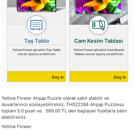
Taş Tablo
Cam Kesim Tablası
Yellow Flower görselini
Taş Tablo
Yellow Flower görselini
Cam Kesim
olarak sipariş verebilirisin
Tablası
olarak sipariş verebilirisin
Geç ⊳
Geç ⊳
Yellow Flower Ahşap Puzzle olarak satın alabilir ve
duvarlarınızı süsleyebilirsiniz.
TH022284
Ahşap Puzzlesu
toplam
5.0
puan ve
569.00
TL den başlayan fiyatlarla satın
alabilirsiniz.
Yellow Flower