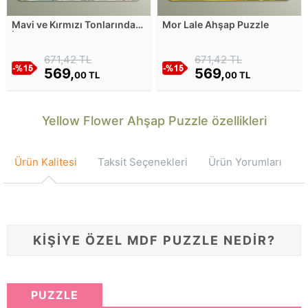
Mavi ve Kırmızı Tonlarında
Mor Lale Ahşap Puzzle
İlkbahar Çiçekleri - Sulu
Boya Ahşap Puzzle
671,42 TL
671,42 TL
569,
569,
00 TL
00 TL
Yellow Flower Ahşap Puzzle özellikleri
Ürün Kalitesi
Taksit Seçenekleri
Ürün Yorumları
KİŞİYE ÖZEL MDF PUZZLE NEDİR?
PUZZLE