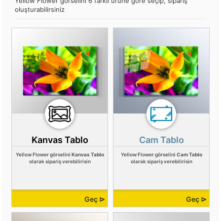
Yellow Flower görselini 6 farklı ürüne göre seçip, sipariş
oluşturabilirsiniz
Kanvas Tablo
Cam Tablo
Yellow Flower görselini
Kanvas Tablo
Yellow Flower görselini
Cam Tablo
olarak sipariş verebilirisin
olarak sipariş verebilirisin
Geç ⊳
Geç ⊳