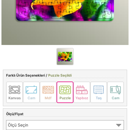
Farklı Ürün Seçenekleri /
Puzzle Seçildi
Kanvas
Cam
Mdf
Puzzle
Yapboz
Taş
Cam
Ölçü/Fiyat
Ölçü Seçin