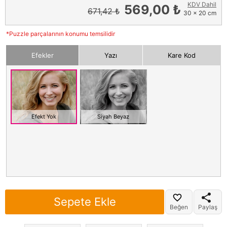
KDV Dahil
569,00 ₺
671,42 ₺
30 x 20 cm
*Puzzle parçalarının konumu temsilidir
Efekler
Yazı
Kare Kod
Efekt Yok
Siyah Beyaz
Sepete Ekle
Beğen
Paylaş