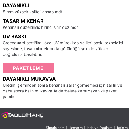
DAYANIKLI
8 mm yüksek kaliteli ahşap mdf
TASARIM KENAR
Kenarları düzeltilmiş birinci sınıf düz mdf
UV BASKI
Greenguard sertifikalı özel UV mürekkep ve ileri baskı teknolojisi
sayesinde, tasarımlar ekranda görüldüğü şekilde yüksek
doğrulukla basılabilir.
PAKETLEME
DAYANIKLI MUKAVVA
Üretim işleminden sonra kenarları zarar görmemesi için sarılır ve
daha sonra kalın mukavva ile darbelere karşı dayanıklı paketi
yapılır.
Siparişlerim
|
Hesabım
|
İade ve Değişim
|
İletişim