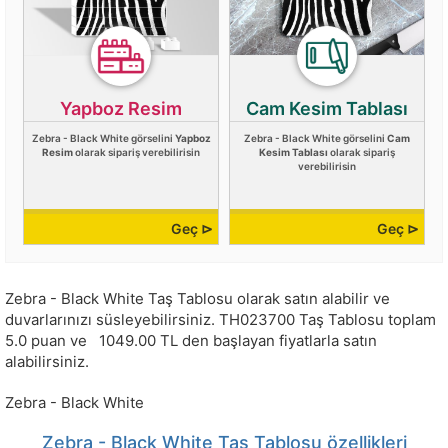
Yapboz Resim
Cam Kesim Tablası
Zebra - Black White görselini
Yapboz
Zebra - Black White görselini
Cam
Resim
olarak sipariş verebilirisin
Kesim Tablası
olarak sipariş
verebilirisin
Geç ⊳
Geç ⊳
Zebra - Black White Taş Tablosu olarak satın alabilir ve
duvarlarınızı süsleyebilirsiniz.
TH023700
Taş Tablosu toplam
5.0
puan ve
1049.00
TL den başlayan fiyatlarla satın
alabilirsiniz.
Zebra - Black White
Zebra - Black White Taş Tablosu özellikleri