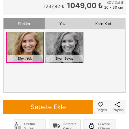
KDV Dahil
1049,00 ₺
1237,82 ₺
20 x 30 cm
Efekler
Yazı
Kare Kod
Efekt Yok
Siyah Beyaz
Sepete Ekle
Beğen
Paylaş
Üretim
Ücretsiz
Güvenli
Süresi
Kargo
Ödeme