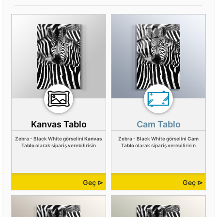
Kanvas Tablo
Cam Tablo
Zebra - Black White görselini
Kanvas
Zebra - Black White görselini
Cam
Tablo
olarak sipariş verebilirisin
Tablo
olarak sipariş verebilirisin
Geç ⊳
Geç ⊳