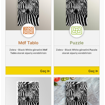
Mdf Tablo
Puzzle
Zebra - Black White görselini
Mdf
Zebra - Black White görselini
Puzzle
Tablo
olarak sipariş verebilirisin
olarak sipariş verebilirisin
Geç ⊳
Geç ⊳