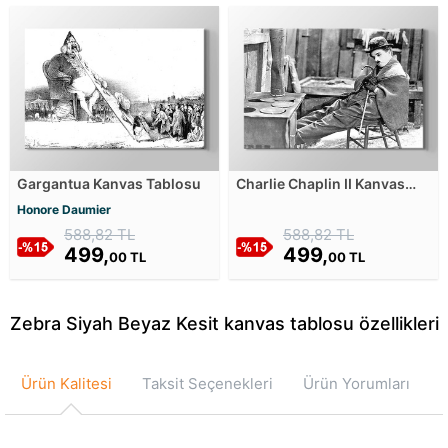
Gargantua Kanvas Tablosu
Charlie Chaplin II Kanvas
Tablosu
Honore Daumier
588,82 TL
588,82 TL
499,
499,
00 TL
00 TL
Zebra Siyah Beyaz Kesit kanvas tablosu özellikleri
Ürün Kalitesi
Taksit Seçenekleri
Ürün Yorumları