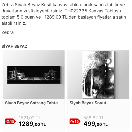
Zebra Siyah Beyaz Kesit kanvas tablo olarak satın alabilir ve
duvarlarınızı süsleyebilirsiniz.
TH022335
Kanvas Tablosu
toplam
5.0
puan ve
1289.00
TL den başlayan fiyatlarla satın
alabilirsiniz.
Zebra
SIYAH BEYAZ
Siyah Beyaz Satranç Tahtası
Siyah Beyaz Soyut
ve Taşları Kanvas Tablosu
Mürekkep ve Çizgi Tablosu -
3 Kanvas Tablosu
1521,02 TL
588,82 TL
1289,
499,
00 TL
00 TL