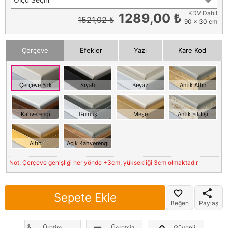
KDV Dahil
1289,00 ₺
1521,02 ₺
90 x 30 cm
Çerçeve
Efekler
Yazı
Kare Kod
Çerçeve Yok
Siyah
Beyaz
Antik Altın
Kahverengi
Gümüş
Meşe
Antik Fildişi
Altın
Açık Kahverengi
Not: Çerçeve genişliği her yönde +3cm, yüksekliği 3cm olmaktadır
Sepete Ekle
Beğen
Paylaş
Üretim
Ücretsiz
Güvenli