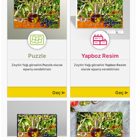
Puzzle
Yapboz Resim
Zeytin Yağı görselini
Puzzle
olarak
Zeytin Yağı görselini
Yapboz Resim
sipariş verebilirisin
olarak sipariş verebilirisin
Geç ⊳
Geç ⊳