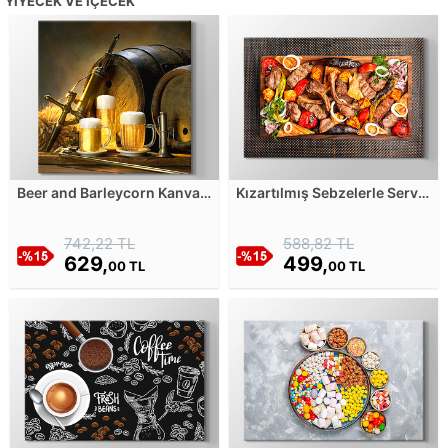
YIYECEK VE İÇECEK
Beer and Barleycorn Kanvas
Kızartılmış Sebzelerle Servis
Tablosu
Edilmiş Et Kebabı Kanvas
Tablosu
742,22 TL
588,82 TL
629,
499,
00 TL
00 TL