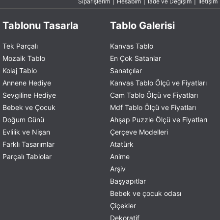
Siparişlerim
|
Hesabım
|
İade ve Değişim
|
İletişim
Tablonu Tasarla
Tablo Galerisi
Tek Parçalı
Kanvas Tablo
Mozaik Tablo
En Çok Satanlar
Kolaj Tablo
Sanatçılar
Annene Hediye
Kanvas Tablo Ölçü ve Fiyatları
Sevgiline Hediye
Cam Tablo Ölçü ve Fiyatları
Bebek ve Çocuk
Mdf Tablo Ölçü ve Fiyatları
Doğum Günü
Ahşap Puzzle Ölçü ve Fiyatları
Evlilik ve Nişan
Çerçeve Modelleri
Farklı Tasarımlar
Atatürk
Parçalı Tablolar
Anime
Arşiv
Başyapıtlar
Bebek ve çocuk odası
Çiçekler
Dekoratif