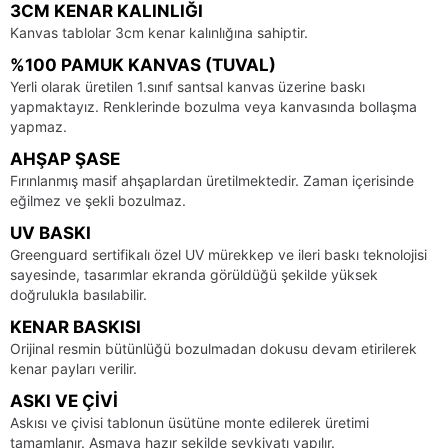
3CM KENAR KALINLIĞI
Kanvas tablolar 3cm kenar kalınlığına sahiptir.
%100 PAMUK KANVAS (TUVAL)
Yerli olarak üretilen 1.sınıf santsal kanvas üzerine baskı
yapmaktayız. Renklerinde bozulma veya kanvasında bollaşma
yapmaz.
AHŞAP ŞASE
Fırınlanmış masif ahşaplardan üretilmektedir. Zaman içerisinde
eğilmez ve şekli bozulmaz.
UV BASKI
Greenguard sertifikalı özel UV mürekkep ve ileri baskı teknolojisi
sayesinde, tasarımlar ekranda görüldüğü şekilde yüksek
doğrulukla basılabilir.
KENAR BASKISI
Orijinal resmin bütünlüğü bozulmadan dokusu devam etirilerek
kenar payları verilir.
ASKI VE ÇIVI
Askısı ve çivisi tablonun üsütüne monte edilerek üretimi
tamamlanır. Asmaya hazır şekilde sevkiyatı yapılır.