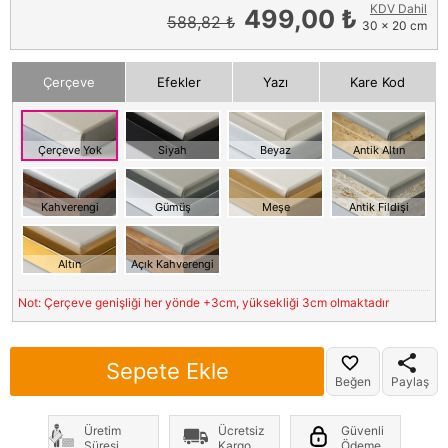
KDV Dahil
499,00 ₺
588,82 ₺
30 x 20 cm
Çerçeve
Efekler
Yazı
Kare Kod
Çerçeve Yok
Siyah
Beyaz
Antik Altın
Kahverengi
Gümüş
Meşe
Antik Fildişi
Altın
Açık Kahverengi
Not: Çerçeve genişliği her yönde +3cm, yüksekliği 3cm olmaktadır
Sepete Ekle
Beğen
Paylaş
Üretim
Ücretsiz
Güvenli
Süresi
Kargo
Ödeme