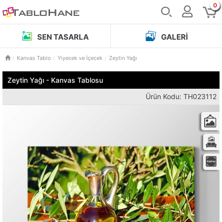
0
SEN TASARLA
GALERI
Kanvas Tablo
Yiyecek ve İçecek
Zeytin Yağı
Zeytin Yağı - Kanvas Tablosu
Ürün Kodu: TH023112