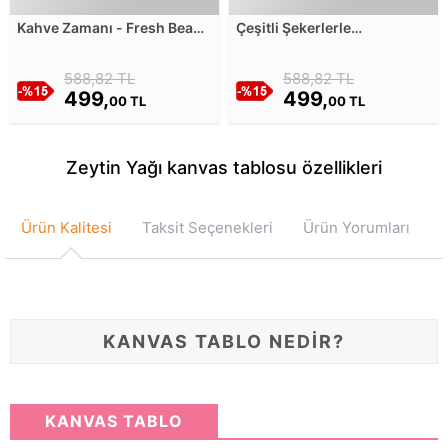
Kahve Zamanı - Fresh Beans
Çeşitli Şekerlerle
Kanvas Tablosu
Kompozisyon Kanvas
Tablosu
588,82 TL
588,82 TL
499,
499,
00 TL
00 TL
Zeytin Yağı kanvas tablosu özellikleri
Ürün Kalitesi
Taksit Seçenekleri
Ürün Yorumları
KANVAS TABLO NEDİR?
KANVAS TABLO