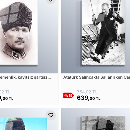
emenlik, kayıtsız şartsız
Atatürk Salıncakta Sallanırken C
Cam Tablosu
Tablosu
02 TL
754,02 TL
,
639,
00 TL
00 TL