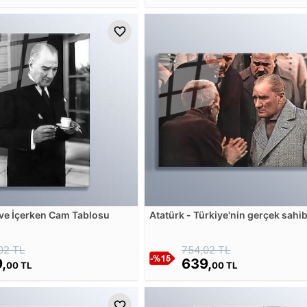
ve İçerken Cam Tablosu
Atatürk - Türkiye'nin gerçek sahib
efendisi, gerçek üretici olan köyl
Cam Tablosu
02 TL
754,02 TL
,
639,
00 TL
00 TL