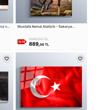
nız ve
Mustafa Kemal Atatürk - Sakarya
su
Meydan Muharebesi Cam Tablosu
1049,02 TL
889,
00 TL