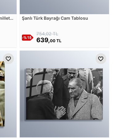
illet
Şanlı Türk Bayrağı Cam Tablosu
a
754,02 TL
639,
00 TL