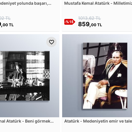
edeniyet yolunda başarı,
Mustafa Kemal Atatürk - Milletimi
 bağlıdır Cam Tablosu
güçlük ve zorluk karşısında, du
ilerlemekte ve yükselmektedir C
02 TL
1013,62 TL
Tablosu
,
859,
00 TL
00 TL
al Atatürk - Beni görmek
Atatürk - Medeniyetin emir ve tal
laka yüzümü görmek
ettiğini yapmak insan olmak için
m Tablosu
yeterlidir Cam Tablosu