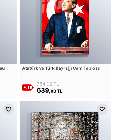
osu
Atatürk ve Türk Bayrağı Cam Tablosu
754,02 TL
639,
00 TL