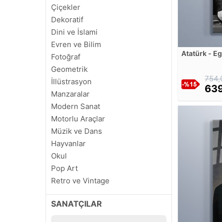
Çiçekler
Dekoratif
Dini ve İslami
Evren ve Bilim
Atatürk - Eg
Fotoğraf
Milletindir
Geometrik
754,
İllüstrasyon
639
Manzaralar
Modern Sanat
Motorlu Araçlar
Müzik ve Dans
Hayvanlar
Okul
Pop Art
Retro ve Vintage
Soyut
SANATÇILAR
Sinema ve Ünlüler
Siyah Beyaz