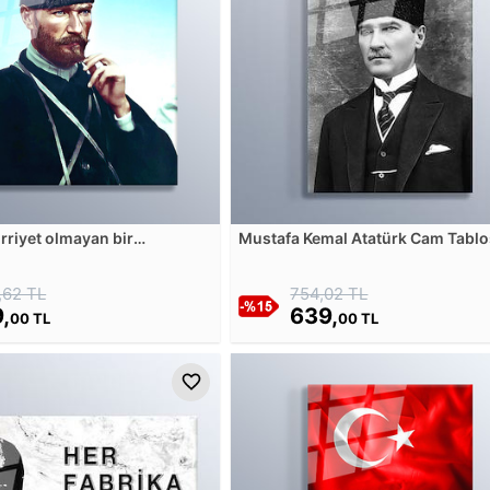
rriyet olmayan bir
Mustafa Kemal Atatürk Cam Tabl
ölüm ve çöküş vardır Cam
,62 TL
754,02 TL
,
639,
00 TL
00 TL