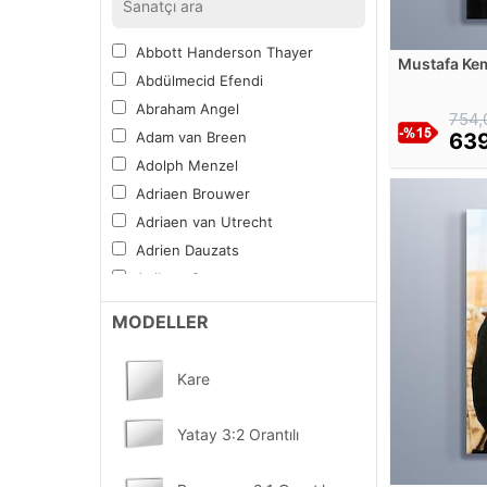
Şehirler
Spor
Abbott Handerson Thayer
Mustafa Kem
Tipografi
Abdülmecid Efendi
bütün devlet
Yiyecek ve İçecek
siyasetinin
Abraham Angel
754,
Vitray Desen
Adam van Breen
639
Mandala Boyama Tablosu
Adolph Menzel
Diğer Sıradışı
Adriaen Brouwer
Kampanyalı Tablolar
Adriaen van Utrecht
Sektörel ve Mesleki
Adrien Dauzats
YENİ
Fırsat Ürünler
Aelbert Cuyp
Aert van der Neer
MODELLER
Albert Bierstadt
Albert Bloch
Kare
Alberto Burri
Alberto Pasini
Yatay 3:2 Orantılı
Albrecht Altdorfer
Alexander Calder