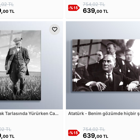
,02 TL
754,02 TL
,
639,
00 TL
00 TL
ak Tarlasında Yürürken Cam
Atatürk - Benim gözümde hiçbir 
yoktur, ben yalnız liyakat aşığıy
Tablosu
02 TL
754,02 TL
,
639,
00 TL
00 TL