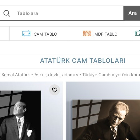
Ara
O
CAM
TABLO
MDF
TABLO
ATATÜRK
CAM TABLOLARI
 Kemal Atatürk - Asker, devlet adamı ve Türkiye Cumhuriyeti'nin kur