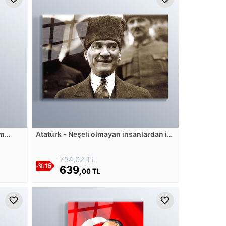
am
Atatürk - Neşeli olmayan insanlardan iki
türlü şüphe edilir. Ya hastadır, yahut o
insanın başkalarına bildirmek
754,02 TL
istemediği bir kuruntusu vardır Cam
Tablosu
639,
00 TL