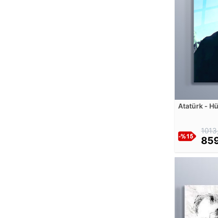
Diego Rivera
Diego Velazquez
Diyarbakırlı Tahsin Siret
Dominique Appia
Dora Maar
Dorothea Tanning
Edgar Degas
Edmund Leighton
Atatürk - Hü
Edouard Manet
memlekette 
Tablosu
Edvard Munch
1013
Edward Hopper
859
Egon Schiele
Elisabeth Louise Vigee Le Brun
Ella Margaret Bedford
Emile Louis Foubert
Enrique Serra Auque
Ernst Haeckel