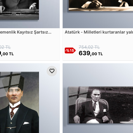
emenlik Kayıtsız Şartsız
Atatürk - Milletleri kurtaranlar yal
 Cam Tablosu
ancak öğretmenlerdir Cam Tablo
02 TL
754,02 TL
,
639,
00 TL
00 TL