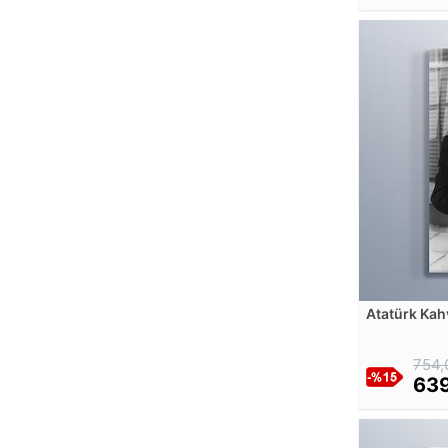
Artelli Stock
Artemisia Gentileschi
Arthur Kampf
Arthur Mathews
August Friedrich
August Macke
August Strindberg
Balthazar Nebot
Bartolome Esteban Murillo
Benjamin Constant
Benjamin West
Berndt Adolf Lindholm
Atatürk Kah
Bohumil Kubista
Bradley
754,
Brent Lynch
639
Bridget Bate Tichenor
Camille Pissarro
Candido Portinari