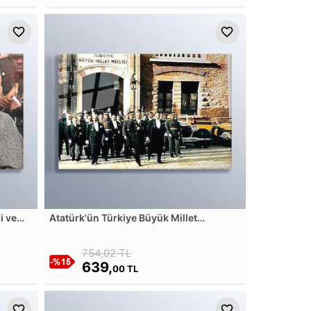
i ve
Atatürk'ün Türkiye Büyük Millet
üdür
Meclisinden Çıkışı - TBMM Cam Tablosu
754,02 TL
639,
00 TL