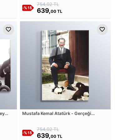
754,02 TL
639,
00 TL
şey
Mustafa Kemal Atatürk - Gerçeği
ım Cam
konuşmaktan korkmayınız Cam Tablosu
754,02 TL
639,
00 TL