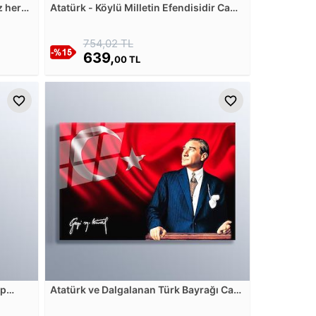
z her
Atatürk - Köylü Milletin Efendisidir Cam
rmadan
Tablosu
am
754,02 TL
639,
00 TL
ep
Atatürk ve Dalgalanan Türk Bayrağı Cam
Tablosu