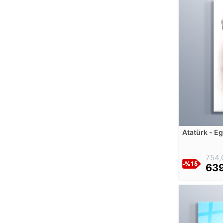
Caravaggio
Carel Fabritius
Carl Bloch
Carl K. M.
Carl Spitzweg
Carlo Bossoli
Carlo Crivelli
Caspar David Friedrich
Cassandre
Cesare Mariani
Atatürk - Eg
ulusundur 
Charles Le Brun
Charles-Joseph Natoire
754,
639
Childe Hassam
Claude Monet
Dak
Daniel Mijtens
Dante Gabriel Rossetti