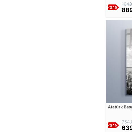
Amrita Sher-Gil
1049
889
Andreas Achenbach
Andrei Rublev
Andrew W. Warren
Andries Benedetti
Andy Warhol
Angelica Kauffman
Aniela Menkesowa
Anna Ancher
Anselm Feuerbach
Anthonis Leemans
Anthony van Dyck
Antoine Vollon
Anton Faistauer
Atatürk Baş
Anton Karinger
Tablosu
Antonie De Favray
754,
Arnold Böcklin
639