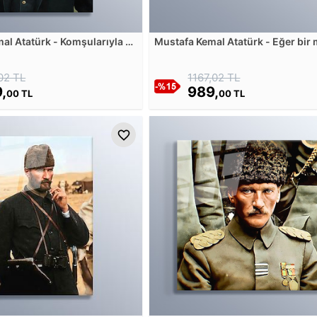
al Atatürk - Komşularıyla ve
Mustafa Kemal Atatürk - Eğer bir m
lerle iyi geçinmek, Türkiye
büyükse kendisini tanımakla dah
 esasıdır Cam Tablosu
büyük olur Cam Tablosu
02 TL
1167,02 TL
,
989,
00 TL
00 TL