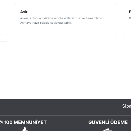
Askı
Askısı tablonun üsütüne monte edilerek üretimi tamamlanır.
D
Asmaya hazır şekilde sevkiyatı yapılır.
Sipa
%100 MEMNUNIYET
GÜVENLI ÖDEME