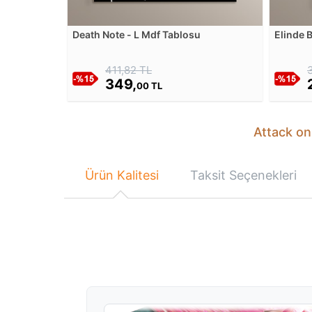
Death Note - L Mdf Tablosu
Elinde B
Tablos
411,82 TL
349,
00 TL
Attack on
Ürün Kalitesi
Taksit Seçenekleri