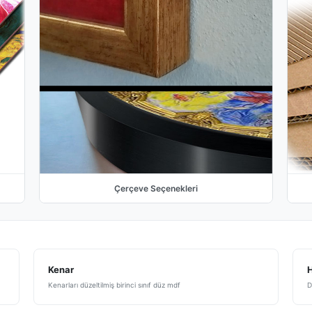
Çerçeve Seçenekleri
Kenar
H
Kenarları düzeltilmiş birinci sınıf düz mdf
D