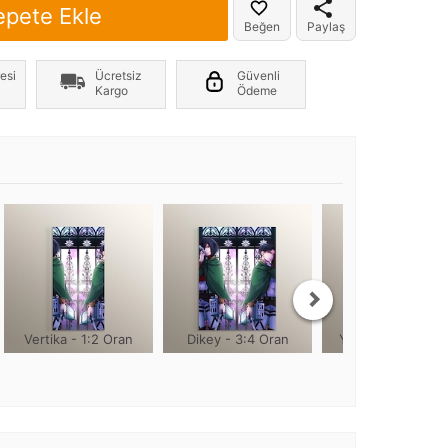
epete Ekle
Beğen
Paylaş
er yönde +2cm, yüksekliği 1cm olmaktadır
esi
Ücretsiz
Güvenli
Kargo
Ödeme
Vertika - 1:2 Oran
Dikey - 3:4 Oran
Yuvarlak - 1:1 Or