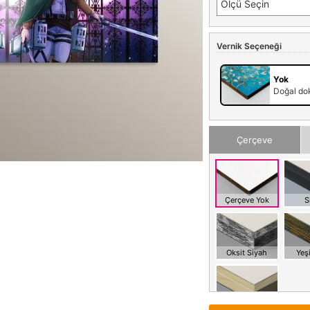
Ölçü Seçin
Vernik Seçeneği
Yok
Doğal dok
Çerçeve
Çerçeve Yok
S
Oksit Siyah
Yeşi
Meşe