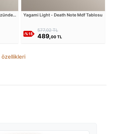
üzünde
Yagami Light - Death Note Mdf Tablosu
577,02 TL
489,
00 TL
zellikleri