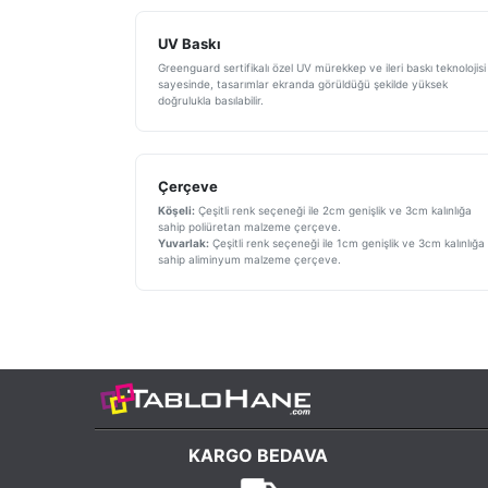
UV Baskı
Greenguard sertifikalı özel UV mürekkep ve ileri baskı teknolojisi
sayesinde, tasarımlar ekranda görüldüğü şekilde yüksek
doğrulukla basılabilir.
Çerçeve
Köşeli:
Çeşitli renk seçeneği ile 2cm genişlik ve 3cm kalınlığa
sahip poliüretan malzeme çerçeve.
Yuvarlak:
Çeşitli renk seçeneği ile 1cm genişlik ve 3cm kalınlığa
sahip aliminyum malzeme çerçeve.
KARGO BEDAVA