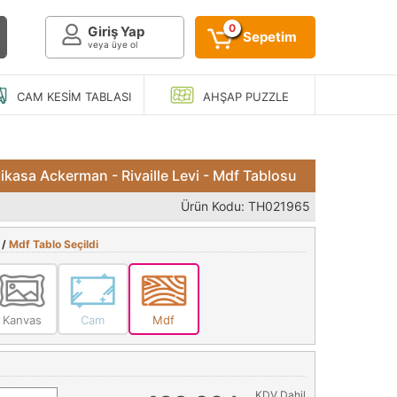
0
Giriş Yap
Sepetim
veya üye ol
CAM KESIM
TABLASI
AHŞAP
PUZZLE
Mikasa Ackerman - Rivaille Levi - Mdf Tablosu
Ürün Kodu: TH021965
 /
Mdf Tablo Seçildi
Kanvas
Cam
Mdf
KDV Dahil