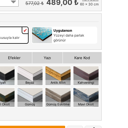
489,00 ₺
577,02 ₺
60 x 30 cm
Uygulansın
Yüzeyi daha parlak
usuyla kalır
görünür
Efekler
Yazı
Kare Kod
iyah
Beyaz
Antik Altın
Kahverengi
l Oksit
Gümüş
Gümüş Eskitme
Mavi Oksit