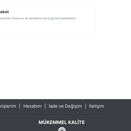
Paket
ayanıklı mukavva ile darbelere karşı güvenli paketleme
rişlerim
|
Hesabım
|
İade ve Değişim
|
İletişim
MÜKEMMEL KALITE