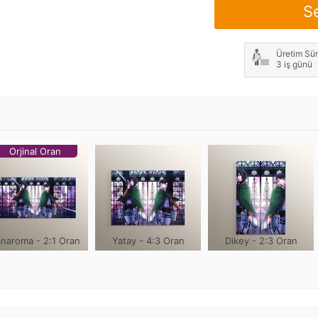
S
Not: Çerçeve genişliği h
Üretim Sür
3 iş günü
Orjinal Oran
naroma - 2:1 Oran
Yatay - 4:3 Oran
Dikey - 2:3 Oran