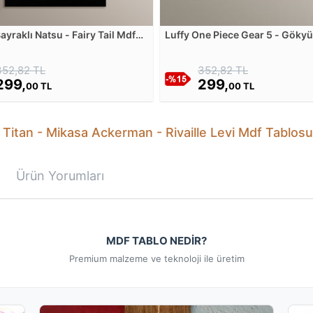
ayraklı Natsu - Fairy Tail Mdf
Luffy One Piece Gear 5 - Göky
u
Uçan Dilekler Mdf Tablosu
352,82 TL
352,82 TL
299,
299,
00 TL
00 TL
 Titan - Mikasa Ackerman - Rivaille Levi Mdf Tablosu ö
Ürün Yorumları
MDF TABLO NEDİR?
Premium malzeme ve teknoloji ile üretim