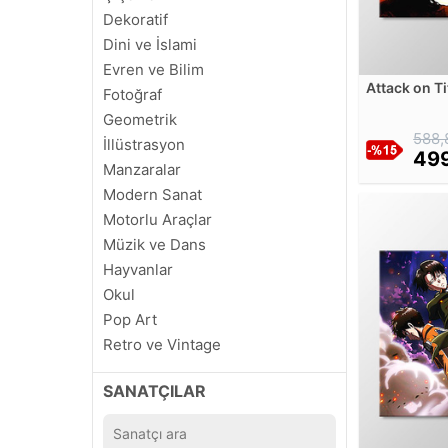
Dekoratif
Dini ve İslami
Evren ve Bilim
Attack on T
Fotoğraf
Geometrik
588,
İllüstrasyon
499
Manzaralar
Modern Sanat
Motorlu Araçlar
Müzik ve Dans
Hayvanlar
Okul
Pop Art
Retro ve Vintage
Soyut
SANATÇILAR
Sinema ve Ünlüler
Siyah Beyaz
Şehirler