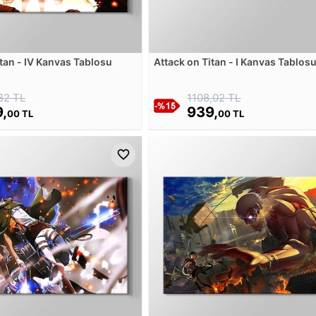
itan - IV Kanvas Tablosu
Attack on Titan - I Kanvas Tablos
82 TL
1108,02 TL
,
939,
00 TL
00 TL