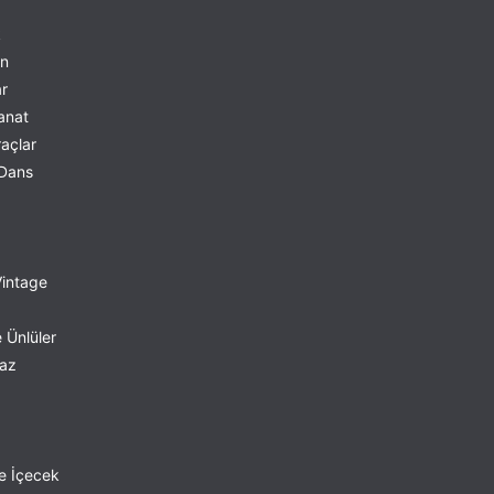
k
on
r
anat
açlar
 Dans
Vintage
 Ünlüler
yaz
e İçecek