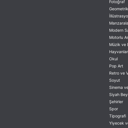
Caravaggio
Fotoğraf
Geometri
Carel Fabritius
İllüstrasy
Carl Bloch
Manzarala
Carl K. M.
Modern S
Carl Spitzweg
Motorlu Ar
Carlo Bossoli
Müzik ve
Carlo Crivelli
Hayvanlar
Caspar David Friedrich
Okul
Cassandre
Pop Art
Cesare Mariani
Retro ve 
Charles Le Brun
Soyut
Charles-Joseph Natoire
Sinema ve
Childe Hassam
Siyah Be
Claude Monet
Şehirler
Dak
Spor
Daniel Mijtens
Tipografi
Dante Gabriel Rossetti
Yiyecek v
Diego Rivera