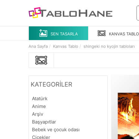
SEN TASARLA
KANVAS
TABL
Ana Sayfa
Kanvas Tablo
shingeki no kyojin tabloları
KATEGORİLER
Atatürk
Anime
Arşiv
Başyapıtlar
Bebek ve çocuk odası
Çiçekler