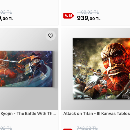
,02 TL
1108,02 TL
,
939,
00 TL
00 TL
Kyojin - The Battle With The
Attack on Titan - III Kanvas Tablo
nvas Tablosu
,02 TL
742,22 TL