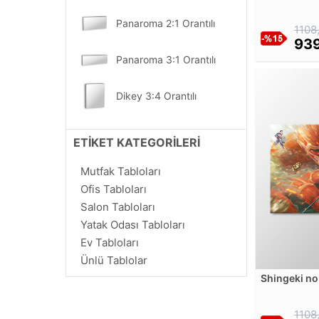
Tablosu
Alexandre Cabanel
Panaroma 2:1 Orantılı
1108
Alexandre de Riquer
939
Alexandru Ciucurencu
Panaroma 3:1 Orantılı
Alexei Kondratyevich Savrasov
Alfred Arthur Brunel de Neuville
Dikey 3:4 Orantılı
Alfred Gockel
Alfred Guillou
Dikey 2:3 Orantılı
ETİKET KATEGORİLERİ
Alfred Sisley
Alfred Thompson Bricher
Dikey 1:2 Orantılı
Mutfak Tabloları
Alfredo Guttero
Ofis Tabloları
Alice Pearlee
Dikey 1:3 Orantılı
Salon Tabloları
Alphonse Marie Mucha
Yatak Odası Tabloları
Amadeo de Souza Cardoso
Ev Tabloları
Ambrogio de Predis
Ünlü Tablolar
Amedeo Modigliani
Shingeki no 
Monster Ka
Amedeo Preziosi
Amrita Sher-Gil
1108