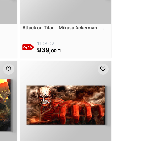
u
Attack on Titan - Mikasa Ackerman -
Rivaille Levi Kanvas Tablosu
1108,02 TL
939,
00 TL