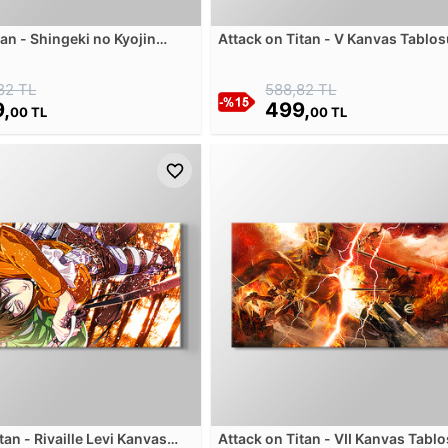
an - Shingeki no Kyojin
Attack on Titan - V Kanvas Tablo
losu
82 TL
588,82 TL
,
499,
00 TL
00 TL
tan - Rivaille Levi Kanvas
Attack on Titan - VII Kanvas Tabl