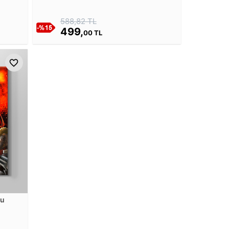
588,82 TL
499,
00 TL
su