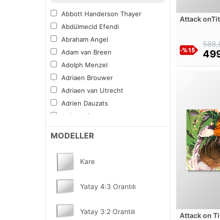
Spor
Abbott Handerson Thayer
Attack onTit
Tipografi
Abdülmecid Efendi
Kanvas Tab
Yiyecek ve İçecek
Abraham Angel
588,
Vitray Desen
Adam van Breen
499
Mandala Boyama Tablosu
Adolph Menzel
Diğer Sıradışı
Adriaen Brouwer
Kampanyalı Tablolar
Adriaen van Utrecht
Sektörel ve Mesleki
Adrien Dauzats
YENİ
Fırsat Ürünler
Aelbert Cuyp
Aert van der Neer
MODELLER
Albert Bierstadt
Albert Bloch
Kare
Alberto Burri
Alberto Pasini
Yatay 4:3 Orantılı
Albrecht Altdorfer
Alexander Calder
Yatay 3:2 Orantılı
Attack on Ti
Alexander Nasmyth