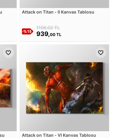
su
Attack on Titan - II Kanvas Tablosu
1108,02 TL
939,
00 TL
osu
Attack on Titan - VI Kanvas Tablosu