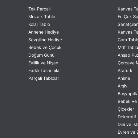
Artemisia Gentileschi
Tek Parçalı
Kanvas Ta
Arthur Kampf
Mozaik Tablo
En Çok Sa
Arthur Mathews
Kolaj Tablo
Sanatçılar
August Friedrich
Annene Hediye
Kanvas Tab
August Macke
Sevgiline Hediye
Cam Tablo
August Strindberg
Bebek ve Çocuk
Mdf Tablo 
Balthazar Nebot
Doğum Günü
Ahşap Puzz
Bartolome Esteban Murillo
Evlilik ve Nişan
Çerçeve M
Benjamin Constant
Farklı Tasarımlar
Atatürk
Benjamin West
Parçalı Tablolar
Anime
Berndt Adolf Lindholm
Arşiv
Bohumil Kubista
Başyapıtl
Bradley
Bebek ve 
Brent Lynch
Çiçekler
Bridget Bate Tichenor
Dekoratif
Camille Pissarro
Dini ve İs
Candido Portinari
Evren ve B