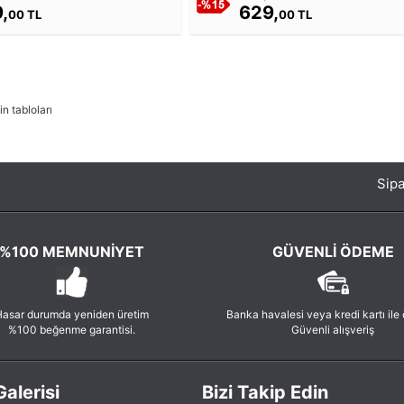
,
629,
00 TL
00 TL
n tabloları
Sipa
%100 MEMNUNIYET
GÜVENLI ÖDEME
asar durumda yeniden üretim
Banka havalesi veya kredi kartı ile
%100 beğenme garantisi.
Güvenli alışveriş
alerisi
Bizi Takip Edin