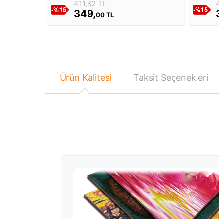
411,82 TL
349,
00 TL
Ürün Kalitesi
Taksit Seçenekleri