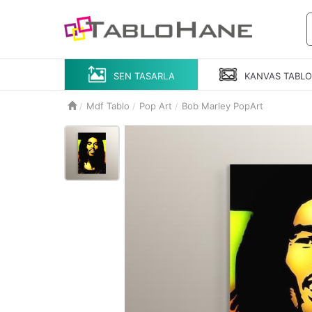
SEN TASARLA
KANVAS
TABL
Mdf Tablo
Pop Art
Bob Marley PopArt