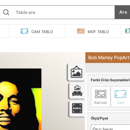
Ara
O
CAM
TABLO
MDF
TABLO
Bob Marley PopArt
Farklı Ürün Seçenekleri
Kanvas
Cam
Ölçü/Fiyat
Ölçü Seçin