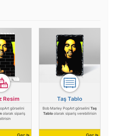
z Resim
Taş Tablo
pArt görselini
Bob Marley PopArt görselini
Taş
m
olarak sipariş
Tablo
olarak sipariş verebilirisin
ilirisin
Geç ⊳
Geç ⊳