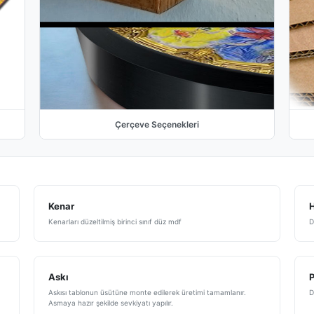
Çerçeve Seçenekleri
Kenar
H
Kenarları düzeltilmiş birinci sınıf düz mdf
D
Askı
Askısı tablonun üsütüne monte edilerek üretimi tamamlanır.
D
Asmaya hazır şekilde sevkiyatı yapılır.