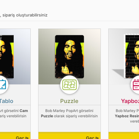
sipariş oluşturabilirsiniz
Tablo
Puzzle
Yapbo
t görselini
Cam
Bob Marley PopArt görselini
Bob Marley Po
riş verebilirisin
Puzzle
olarak sipariş verebilirisin
Yapboz Resi
vereb
Geç ⊳
Geç ⊳