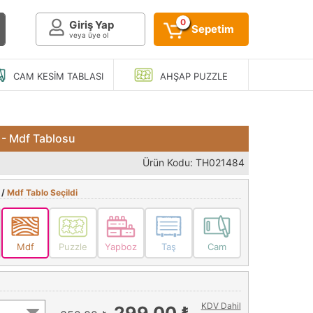
0
Giriş Yap
Sepetim
veya üye ol
CAM KESIM
TABLASI
AHŞAP
PUZZLE
 - Mdf Tablosu
Ürün Kodu: TH021484
 /
Mdf Tablo Seçildi
Mdf
Puzzle
Yapboz
Taş
Cam
KDV Dahil
299,00 ₺