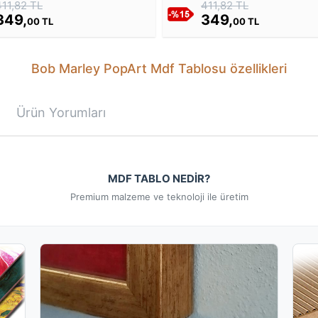
411,82 TL
411,82 TL
349,
349,
00 TL
00 TL
Bob Marley PopArt Mdf Tablosu özellikleri
Ürün Yorumları
MDF TABLO NEDİR?
Premium malzeme ve teknoloji ile üretim