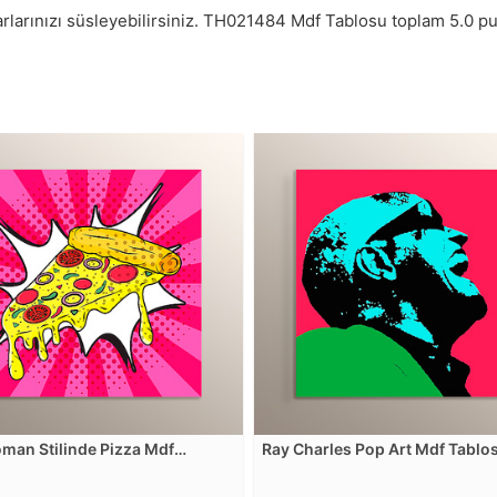
larınızı süsleyebilirsiniz.
TH021484
Mdf Tablosu toplam
5.0
p
oman Stilinde Pizza Mdf
Ray Charles Pop Art Mdf Tablo
u