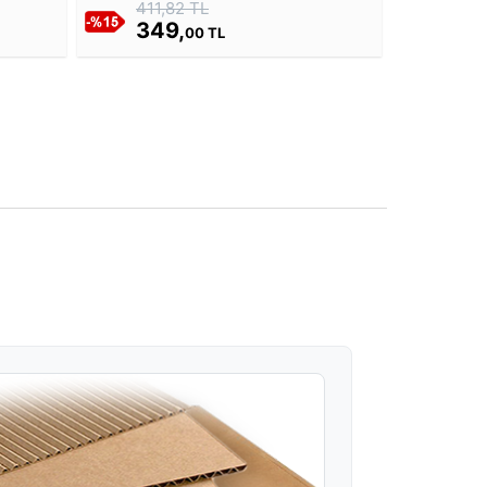
411,82 TL
349,
00 TL