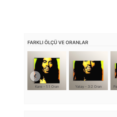
FARKLI ÖLÇÜ VE ORANLAR
Kare - 1:1 Oran
Yatay - 3:2 Oran
Pa