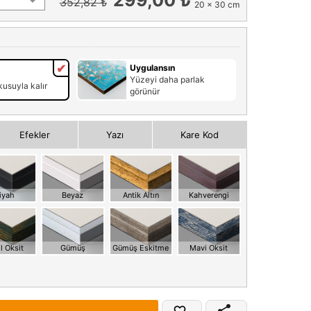
352,82 ₺
20 x 30 cm
Uygulansın
Yüzeyi daha parlak
usuyla kalır
görünür
Efekler
Yazı
Kare Kod
iyah
Beyaz
Antik Altın
Kahverengi
l Oksit
Gümüş
Gümüş Eskitme
Mavi Oksit