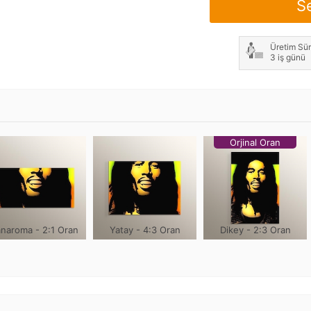
S
Not: Çerçeve genişliği h
Üretim Sür
3 iş günü
Orjinal Oran
naroma - 2:1 Oran
Yatay - 4:3 Oran
Dikey - 2:3 Oran