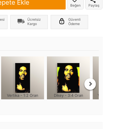
epete Ekle
Beğen
Paylaş
er yönde +2cm, yüksekliği 1cm olmaktadır
esi
Ücretsiz
Güvenli
Kargo
Ödeme
Vertika - 1:2 Oran
Dikey - 3:4 Oran
Yuvarlak - 1:1 Or