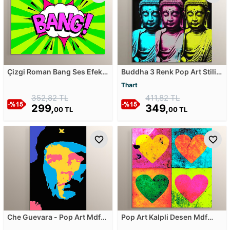
Çizgi Roman Bang Ses Efekti
Buddha 3 Renk Pop Art Stili
Mdf Tablosu
Mdf Tablosu
Thart
352,82 TL
411,82 TL
299,
349,
00 TL
00 TL
Che Guevara - Pop Art Mdf
Pop Art Kalpli Desen Mdf
Tablosu
Tablosu