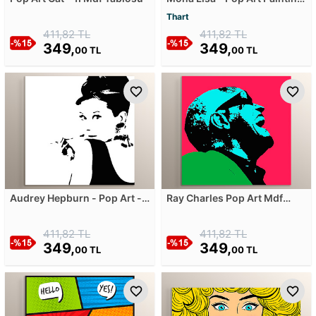
Style Mdf Tablosu
Thart
411,82 TL
411,82 TL
349,
349,
00 TL
00 TL
Audrey Hepburn - Pop Art -
Ray Charles Pop Art Mdf
Black White Mdf Tablosu
Tablosu
411,82 TL
411,82 TL
349,
349,
00 TL
00 TL