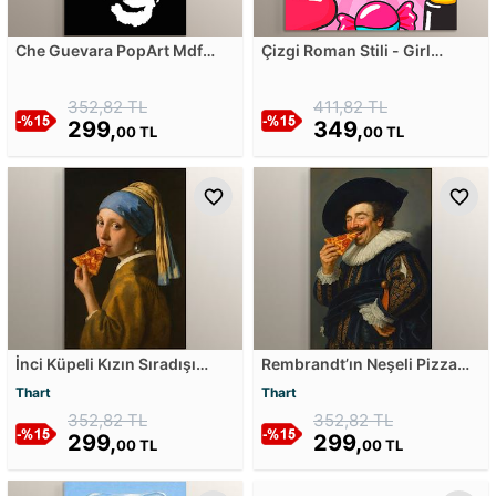
Che Guevara PopArt Mdf
Çizgi Roman Stili - Girl
Tablosu
Power Mdf Tablosu
352,82 TL
411,82 TL
299,
349,
00 TL
00 TL
İnci Küpeli Kızın Sıradışı
Rembrandt’ın Neşeli Pizza
Pizza Molası Mdf Tablosu
Sohbeti Mdf Tablosu
Thart
Thart
352,82 TL
352,82 TL
299,
299,
00 TL
00 TL