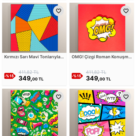
Kırmızı Sarı Mavi Tonlarıyla
OMG! Çizgi Roman Konuşma
Noktalı Desen Mdf Tablosu
Balonu Mdf Tablosu
411,82 TL
411,82 TL
349,
349,
00 TL
00 TL