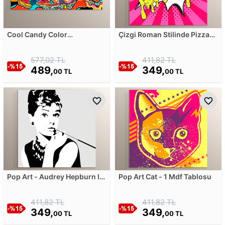
Cool Candy Color
Çizgi Roman Stilinde Pizza
Skateboard Mdf Tablosu
Mdf Tablosu
577,02 TL
411,82 TL
489,
349,
00 TL
00 TL
Pop Art - Audrey Hepburn I
Pop Art Cat - 1 Mdf Tablosu
Mdf Tablosu
411,82 TL
411,82 TL
349,
349,
00 TL
00 TL