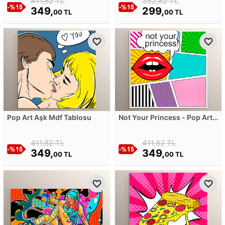
411,82 TL
352,82 TL
349,
299,
00 TL
00 TL
Pop Art Aşk Mdf Tablosu
Not Your Princess - Pop Art
Mdf Tablosu
411,82 TL
411,82 TL
349,
349,
00 TL
00 TL