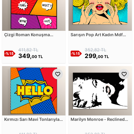
Çizgi Roman Konuşma
Sarışın Pop Art Kadın Mdf
Balonları Mdf Tablosu
Tablosu
411,82 TL
352,82 TL
349,
299,
00 TL
00 TL
Kırmızı Sarı Mavi Tonlarıyla
Marilyn Monroe - Reclined
Noktalı Desen - Hello Mdf
Pop Art Mdf Tablosu
Tablosu