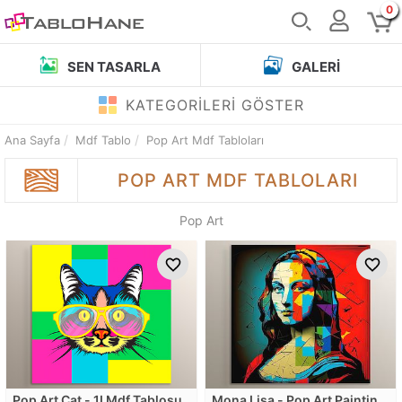
0
SEN TASARLA
GALERI
KATEGORİLERİ GÖSTER
Ana Sayfa
Mdf Tablo
Pop Art Mdf Tabloları
POP ART
MDF TABLOLARI
Pop Art
Pop Art Cat - 1I Mdf Tablosu
Mona Lisa - Pop Art Painting