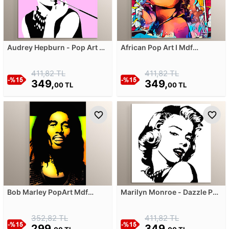
Audrey Hepburn - Pop Art V
African Pop Art I Mdf
Mdf Tablosu
Tablosu
411,82 TL
411,82 TL
349,
349,
00 TL
00 TL
Bob Marley PopArt Mdf
Marilyn Monroe - Dazzle Pop
Tablosu
Art Mdf Tablosu
352,82 TL
411,82 TL
299,
349,