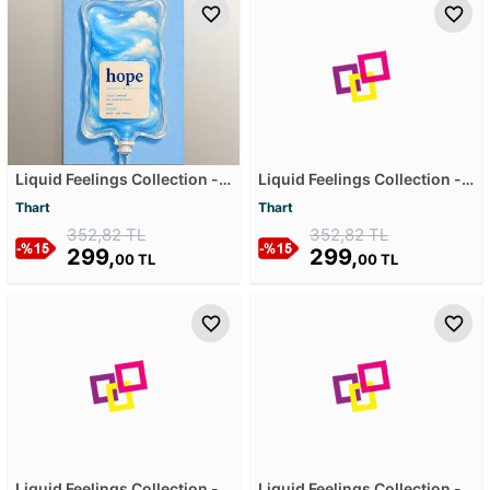
Liquid Feelings Collection -
Liquid Feelings Collection -
Hope Mdf Tablosu
Heart Fuel Mdf Tablosu
Thart
Thart
352,82 TL
352,82 TL
299,
299,
00 TL
00 TL
Liquid Feelings Collection -
Liquid Feelings Collection -