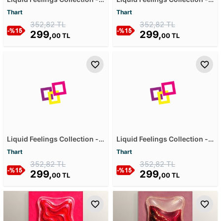
Toxic Love Mdf Tablosu
Dream Mdf Tablosu
Thart
Thart
352,82 TL
352,82 TL
299,
299,
00 TL
00 TL
Liquid Feelings Collection -
Liquid Feelings Collection -
Peace Mdf Tablosu
Dopamine Mdf Tablosu
Thart
Thart
352,82 TL
352,82 TL
299,
299,
00 TL
00 TL