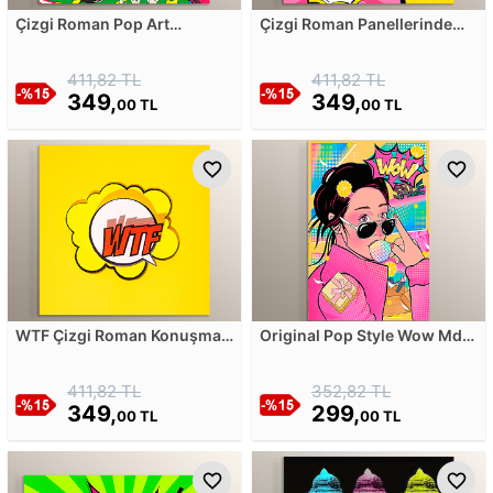
Çizgi Roman Pop Art
Çizgi Roman Panellerinde
Çizimleri Mdf Tablosu
Konuşma Balonları Mdf
Tablosu
411,82 TL
411,82 TL
349,
349,
00 TL
00 TL
WTF Çizgi Roman Konuşma
Original Pop Style Wow Mdf
Balonu Mdf Tablosu
Tablosu
411,82 TL
352,82 TL
349,
299,
00 TL
00 TL