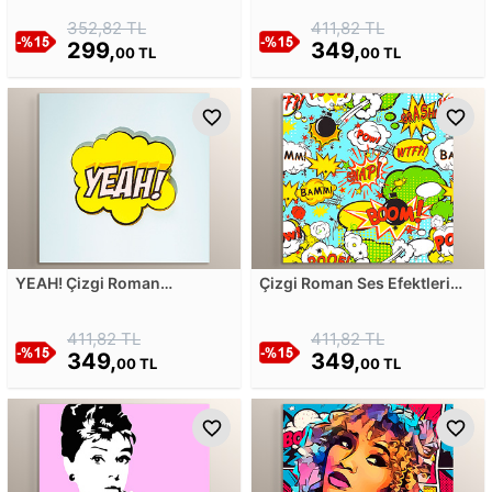
352,82 TL
411,82 TL
299,
349,
00 TL
00 TL
YEAH! Çizgi Roman
Çizgi Roman Ses Efektleri
Konuşma Balonu Mdf
Mdf Tablosu
Tablosu
411,82 TL
411,82 TL
349,
349,
00 TL
00 TL