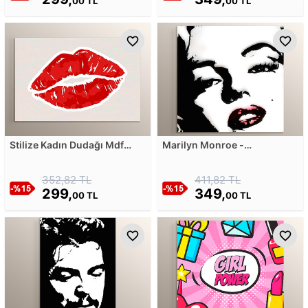
00 TL
00 TL
Stilize Kadın Dudağı Mdf
Marilyn Monroe -
Tablosu
Glamorous Pop Art - Zoom
Mdf Tablosu
352,82 TL
411,82 TL
299,
349,
00 TL
00 TL