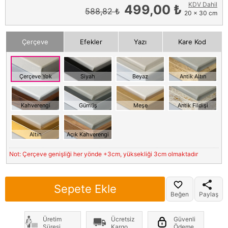
KDV Dahil
499,00 ₺
588,82 ₺
20 x 30 cm
Çerçeve
Efekler
Yazı
Kare Kod
Çerçeve Yok
Siyah
Beyaz
Antik Altın
Kahverengi
Gümüş
Meşe
Antik Fildişi
Altın
Açık Kahverengi
Not: Çerçeve genişliği her yönde +3cm, yüksekliği 3cm olmaktadır
Sepete Ekle
Beğen
Paylaş
Üretim
Ücretsiz
Güvenli
Süresi
Kargo
Ödeme