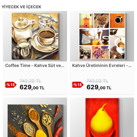
YIYECEK VE İÇECEK
Coffee Time - Kahve Süt ve
Kahve Üretiminin Evreleri -
Su Kanvas Tablosu
Mozaik Kolaj Kanvas
Tablosu
742,22 TL
742,22 TL
629,
629,
00 TL
00 TL