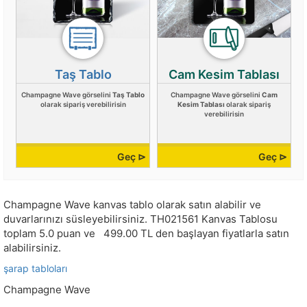
Taş Tablo
Cam Kesim Tablası
Champagne Wave görselini
Taş Tablo
Champagne Wave görselini
Cam
olarak sipariş verebilirisin
Kesim Tablası
olarak sipariş
verebilirisin
Geç ⊳
Geç ⊳
Champagne Wave kanvas tablo olarak satın alabilir ve
duvarlarınızı süsleyebilirsiniz.
TH021561
Kanvas Tablosu
toplam
5.0
puan ve
499.00
TL den başlayan fiyatlarla satın
alabilirsiniz.
şarap tabloları
Champagne Wave