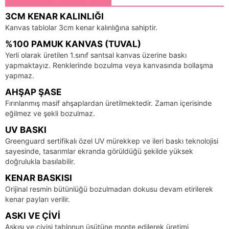
3CM KENAR KALINLIĞI
Kanvas tablolar 3cm kenar kalınlığına sahiptir.
%100 PAMUK KANVAS (TUVAL)
Yerli olarak üretilen 1.sınıf santsal kanvas üzerine baskı
yapmaktayız. Renklerinde bozulma veya kanvasında bollaşma
yapmaz.
AHŞAP ŞASE
Fırınlanmış masif ahşaplardan üretilmektedir. Zaman içerisinde
eğilmez ve şekli bozulmaz.
UV BASKI
Greenguard sertifikalı özel UV mürekkep ve ileri baskı teknolojisi
sayesinde, tasarımlar ekranda görüldüğü şekilde yüksek
doğrulukla basılabilir.
KENAR BASKISI
Orijinal resmin bütünlüğü bozulmadan dokusu devam etirilerek
kenar payları verilir.
ASKI VE ÇIVI
Askısı ve çivisi tablonun üsütüne monte edilerek üretimi