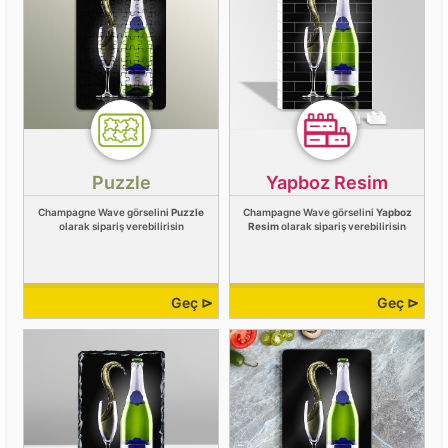
Puzzle
Yapboz Resim
Champagne Wave görselini
Puzzle
Champagne Wave görselini
Yapboz
olarak sipariş verebilirisin
Resim
olarak sipariş verebilirisin
Geç ⊳
Geç ⊳