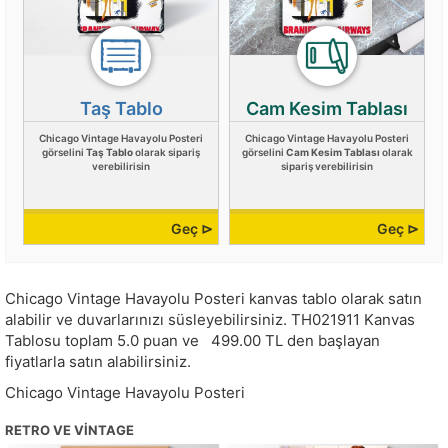
Taş Tablo
Cam Kesim Tablası
Chicago Vintage Havayolu Posteri
Chicago Vintage Havayolu Posteri
görselini
Taş Tablo
olarak sipariş
görselini
Cam Kesim Tablası
olarak
verebilirisin
sipariş verebilirisin
Geç ⊳
Geç ⊳
Chicago Vintage Havayolu Posteri kanvas tablo olarak satın
alabilir ve duvarlarınızı süsleyebilirsiniz.
TH021911
Kanvas
Tablosu toplam
5.0
puan ve
499.00
TL den başlayan
fiyatlarla satın alabilirsiniz.
Chicago Vintage Havayolu Posteri
RETRO VE VINTAGE