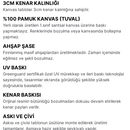
3CM KENAR KALINLIĞI
Kanvas tablolar 3cm kenar kalınlığına sahiptir.
%100 PAMUK KANVAS (TUVAL)
Yerli olarak üretilen 1.sınıf santsal kanvas üzerine baskı
yapmaktayız. Renklerinde bozulma veya kanvasında bollaşma
yapmaz.
AHŞAP ŞASE
Fırınlanmış masif ahşaplardan üretilmektedir. Zaman içerisinde
eğilmez ve şekli bozulmaz.
UV BASKI
Greenguard sertifikalı özel UV mürekkep ve ileri baskı teknolojisi
sayesinde, tasarımlar ekranda görüldüğü şekilde yüksek
doğrulukla basılabilir.
KENAR BASKISI
Orijinal resmin bütünlüğü bozulmadan dokusu devam etirilerek
kenar payları verilir.
ASKI VE ÇIVI
Askısı ve çivisi tablonun üsütüne monte edilerek üretimi
tamamlanır. Asmaya hazır şekilde sevkiyatı yapılır.