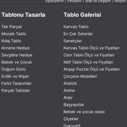
Siparişlerim
|
Hesabım
|
İade ve Değişim
|
İletişim
Tablonu Tasarla
Tablo Galerisi
Tek Parçalı
Kanvas Tablo
Mozaik Tablo
En Çok Satanlar
Kolaj Tablo
Sanatçılar
Annene Hediye
Kanvas Tablo Ölçü ve Fiyatları
Sevgiline Hediye
Cam Tablo Ölçü ve Fiyatları
Bebek ve Çocuk
Mdf Tablo Ölçü ve Fiyatları
Doğum Günü
Ahşap Puzzle Ölçü ve Fiyatları
Evlilik ve Nişan
Çerçeve Modelleri
Farklı Tasarımlar
Atatürk
Parçalı Tablolar
Anime
Arşiv
Başyapıtlar
Bebek ve çocuk odası
Çiçekler
Dekoratif