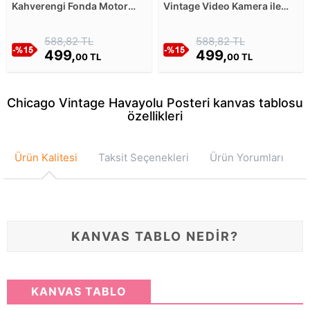
Kahverengi Fonda Motor
Vintage Video Kamera ile
Parçaları - Retro Tasarım
Retro Film Festivali Kanvas
Kanvas Tablosu
Tablosu
588,82 TL
588,82 TL
499,
499,
00 TL
00 TL
Chicago Vintage Havayolu Posteri kanvas tablosu
özellikleri
Ürün Kalitesi
Taksit Seçenekleri
Ürün Yorumları
KANVAS TABLO NEDİR?
KANVAS TABLO