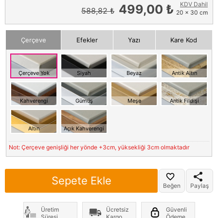
KDV Dahil
499,00 ₺
588,82 ₺
20 x 30 cm
Çerçeve
Efekler
Yazı
Kare Kod
Çerçeve Yok
Siyah
Beyaz
Antik Altın
Kahverengi
Gümüş
Meşe
Antik Fildişi
Altın
Açık Kahverengi
Not: Çerçeve genişliği her yönde +3cm, yüksekliği 3cm olmaktadır
Sepete Ekle
Beğen
Paylaş
Üretim
Ücretsiz
Güvenli
Süresi
Kargo
Ödeme