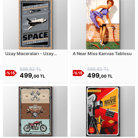
Uzay Maceraları - Uzay
A Near Miss Kanvas Tablosu
Mekiği Kanvas Tablosu
588,82 TL
588,82 TL
499,
499,
00 TL
00 TL