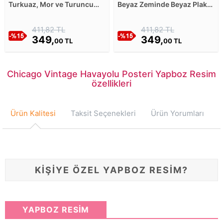
Turkuaz, Mor ve Turuncu
Beyaz Zeminde Beyaz Plak
Renkli Zeminde Turuncu
Yapboz Resim
Plak Yapboz Resim
411,82 TL
411,82 TL
349,
349,
00 TL
00 TL
Chicago Vintage Havayolu Posteri Yapboz Resim
özellikleri
Ürün Kalitesi
Taksit Seçenekleri
Ürün Yorumları
KİŞİYE ÖZEL YAPBOZ RESİM?
YAPBOZ RESİM