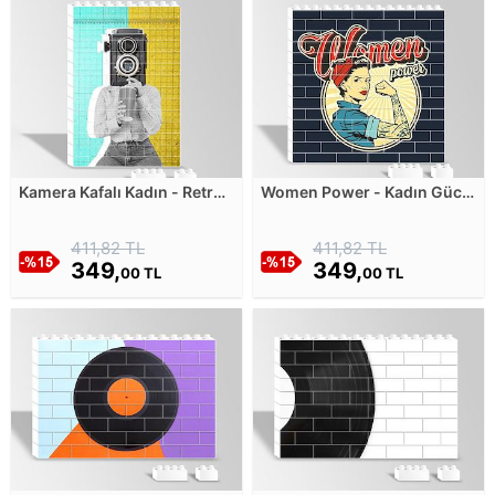
Kamera Kafalı Kadın - Retro
Women Power - Kadın Gücü
Yapboz Resim
Yapboz Resim
411,82 TL
411,82 TL
349,
349,
00 TL
00 TL