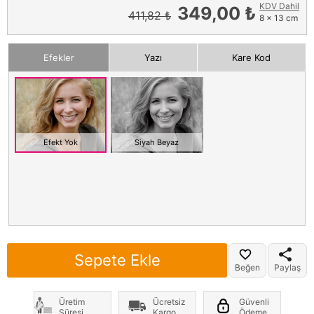
KDV Dahil
349,00 ₺
411,82 ₺
8 x 13 cm
Efekler
Yazı
Kare Kod
Efekt Yok
Siyah Beyaz
Sepete Ekle
Beğen
Paylaş
Üretim
Ücretsiz
Güvenli
Süresi
Kargo
Ödeme