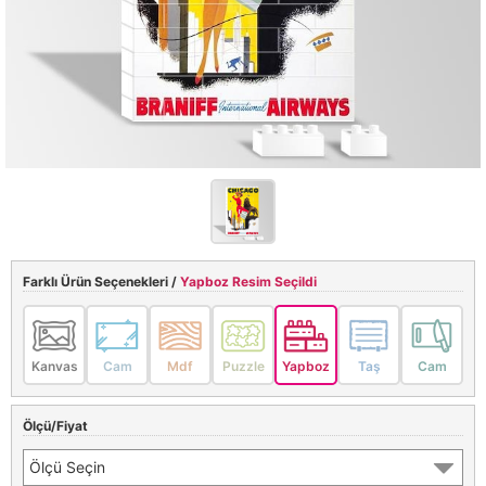
Farklı Ürün Seçenekleri /
Yapboz Resim Seçildi
Kanvas
Cam
Mdf
Puzzle
Yapboz
Taş
Cam
Ölçü/Fiyat
Ölçü Seçin