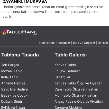
DAYANIKLI MUKAVVA
Üretim işleminden sonra kenarları zarar görmemesi için sarılır ve
daha sonra kalın mukavva ile darbelere karşı dayanıklı paketi
yapılır.
Siparişlerim
|
Hesabım
|
İade ve Değişim
|
İletişim
Tablonu Tasarla
Tablo Galerisi
Tek Parçalı
Kanvas Tablo
Mozaik Tablo
En Çok Satanlar
Kolaj Tablo
Sanatçılar
Annene Hediye
Kanvas Tablo Ölçü ve Fiyatları
Sevgiline Hediye
Cam Tablo Ölçü ve Fiyatları
Bebek ve Çocuk
Mdf Tablo Ölçü ve Fiyatları
Doğum Günü
Ahşap Puzzle Ölçü ve Fiyatları
Evlilik ve Nişan
Çerçeve Modelleri