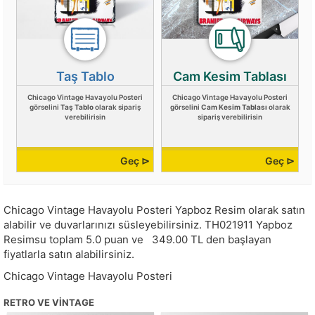
Taş Tablo
Cam Kesim Tablası
Chicago Vintage Havayolu Posteri
Chicago Vintage Havayolu Posteri
görselini
Taş Tablo
olarak sipariş
görselini
Cam Kesim Tablası
olarak
verebilirisin
sipariş verebilirisin
Geç ⊳
Geç ⊳
Chicago Vintage Havayolu Posteri Yapboz Resim olarak satın
alabilir ve duvarlarınızı süsleyebilirsiniz.
TH021911
Yapboz
Resimsu toplam
5.0
puan ve
349.00
TL den başlayan
fiyatlarla satın alabilirsiniz.
Chicago Vintage Havayolu Posteri
RETRO VE VINTAGE