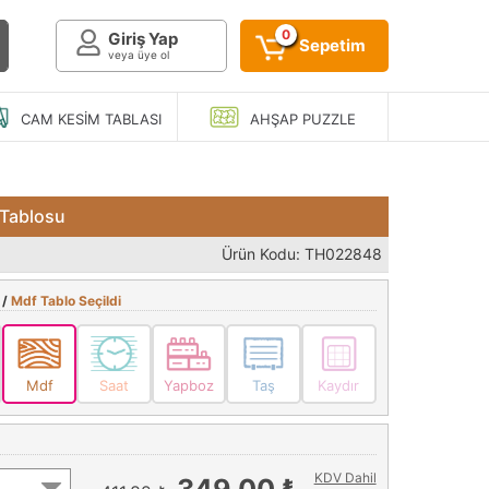
0
Giriş Yap
Sepetim
veya üye ol
CAM KESIM
TABLASI
AHŞAP
PUZZLE
 Tablosu
Ürün Kodu: TH022848
 /
Mdf Tablo Seçildi
Mdf
Saat
Yapboz
Taş
Kaydır
KDV Dahil
349,00 ₺