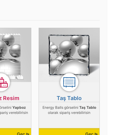
z Resim
Taş Tablo
örselini
Yapboz
Energy Balls görselini
Taş Tablo
pariş verebilirisin
olarak sipariş verebilirisin
Geç ⊳
Geç ⊳