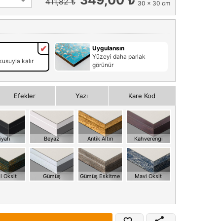
411,82 ₺
30 x 30 cm
Uygulansın
Yüzeyi daha parlak
usuyla kalır
görünür
Efekler
Yazı
Kare Kod
iyah
Beyaz
Antik Altın
Kahverengi
l Oksit
Gümüş
Gümüş Eskitme
Mavi Oksit