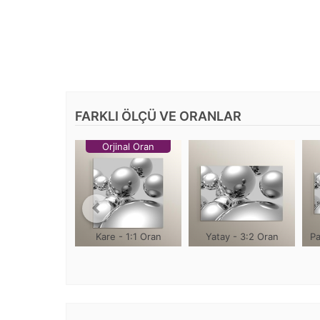
FARKLI ÖLÇÜ VE ORANLAR
Orjinal Oran
Kare - 1:1 Oran
Yatay - 3:2 Oran
Pa