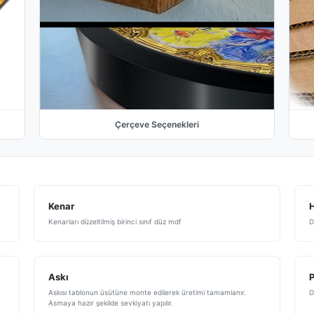
Çerçeve Seçenekleri
Kenar
H
Kenarları düzeltilmiş birinci sınıf düz mdf
D
Askı
Askısı tablonun üsütüne monte edilerek üretimi tamamlanır.
D
Asmaya hazır şekilde sevkiyatı yapılır.