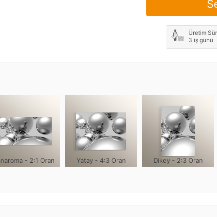
S
Not: Çerçeve genişliği h
Üretim Sür
3 iş günü
naroma - 2:1 Oran
Yatay - 4:3 Oran
Dikey - 2:3 Oran