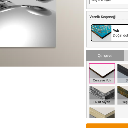
Vernik Seçeneği
Yok
Doğal dok
Çerçeve
Çerçeve Yok
S
Oksit Siyah
Yeşi
Meşe