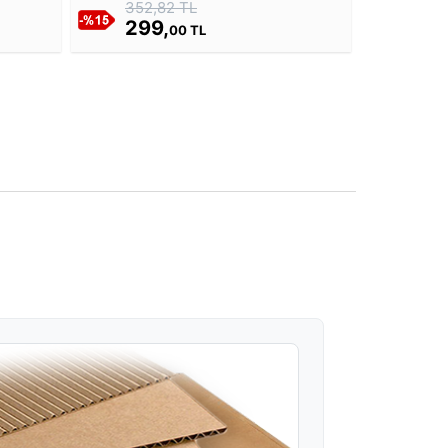
352,82 TL
299,
00 TL