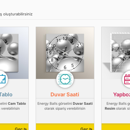
ş oluşturabilirsiniz
Tablo
Duvar Saati
Yapbo
elini
Cam Tablo
Energy Balls görselini
Duvar Saati
Energy Balls g
 verebilirisin
olarak sipariş verebilirisin
Resim
olarak si
Geç ⊳
Geç ⊳