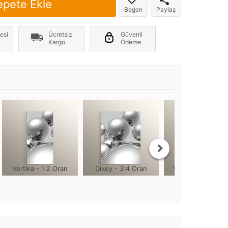
epete Ekle
Beğen
Paylaş
er yönde +2cm, yüksekliği 1cm olmaktadır
esi
Ücretsiz
Güvenli
Kargo
Ödeme
Vertika - 1:2 Oran
Dikey - 3:4 Oran
Yuvarlak - 1:1 Or