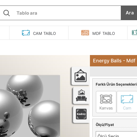
Ara
O
CAM
TABLO
MDF
TABLO
Energy Balls - Mdf
Farklı Ürün Seçenekleri
Kanvas
Cam
Ölçü/Fiyat
Ölçü Seçin