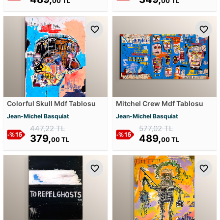
00 TL
00 TL
Colorful Skull Mdf Tablosu
Mitchel Crew Mdf Tablosu
Jean-Michel Basquiat
Jean-Michel Basquiat
447,22 TL
577,02 TL
379,
489,
00 TL
00 TL