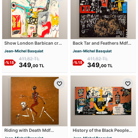
Show London Barbican cr
Back Tar and Feathers Mdf
Courtesy Mdf Tablosu
Tablosu
Jean-Michel Basquiat
Jean-Michel Basquiat
411,82 TL
411,82 TL
349,
349,
00 TL
00 TL
Riding with Death Mdf
History of the Black People
Tablosu
Mdf Tablosu