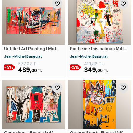
Untitled Art Painting I Mdf
Riddle me this batman Mdf
Tablosu
Tablosu
Jean-Michel Basquiat
Jean-Michel Basquiat
577,02 TL
411,82 TL
489,
349,
00 TL
00 TL
Obnoxious Liberals Mdf
Orange Sports Figure Mdf