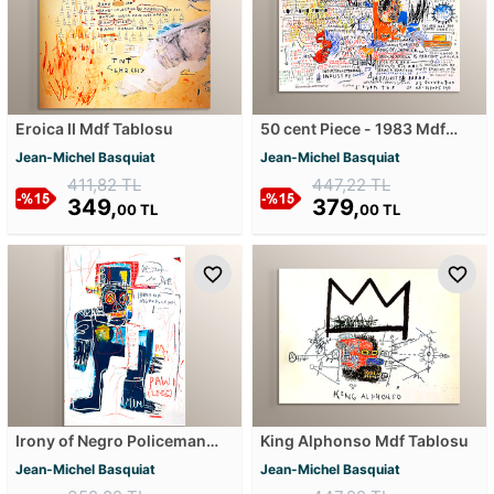
Eroica II Mdf Tablosu
50 cent Piece - 1983 Mdf
Tablosu
Jean-Michel Basquiat
Jean-Michel Basquiat
411,82 TL
447,22 TL
349,
379,
00 TL
00 TL
Irony of Negro Policeman
King Alphonso Mdf Tablosu
Mdf Tablosu
Jean-Michel Basquiat
Jean-Michel Basquiat