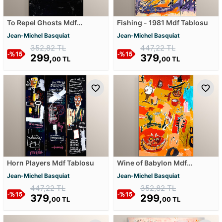
To Repel Ghosts Mdf
Fishing - 1981 Mdf Tablosu
Tablosu
Jean-Michel Basquiat
Jean-Michel Basquiat
352,82 TL
447,22 TL
299,
379,
00 TL
00 TL
Horn Players Mdf Tablosu
Wine of Babylon Mdf
Tablosu
Jean-Michel Basquiat
Jean-Michel Basquiat
447,22 TL
352,82 TL
379,
299,
00 TL
00 TL