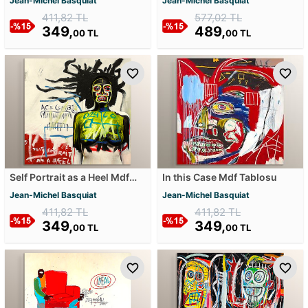
Jean-Michel Basquiat
Jean-Michel Basquiat
411,82 TL
577,02 TL
349,
489,
00 TL
00 TL
Self Portrait as a Heel Mdf
In this Case Mdf Tablosu
Tablosu
Jean-Michel Basquiat
Jean-Michel Basquiat
411,82 TL
411,82 TL
349,
349,
00 TL
00 TL