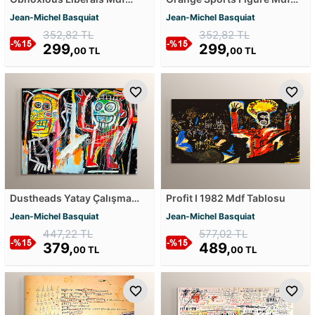
Tablosu
Tablosu
Jean-Michel Basquiat
Jean-Michel Basquiat
352,82 TL
352,82 TL
299,
299,
00 TL
00 TL
Dustheads Yatay Çalışma
Profit I 1982 Mdf Tablosu
Mdf Tablosu
Jean-Michel Basquiat
Jean-Michel Basquiat
447,22 TL
577,02 TL
379,
489,
00 TL
00 TL