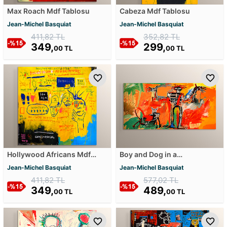
Max Roach Mdf Tablosu
Cabeza Mdf Tablosu
Jean-Michel Basquiat
Jean-Michel Basquiat
411,82 TL
352,82 TL
349,
299,
00 TL
00 TL
Hollywood Africans Mdf
Boy and Dog in a
Tablosu
Johnnypump Mdf Tablosu
Jean-Michel Basquiat
Jean-Michel Basquiat
411,82 TL
577,02 TL
349,
489,
00 TL
00 TL