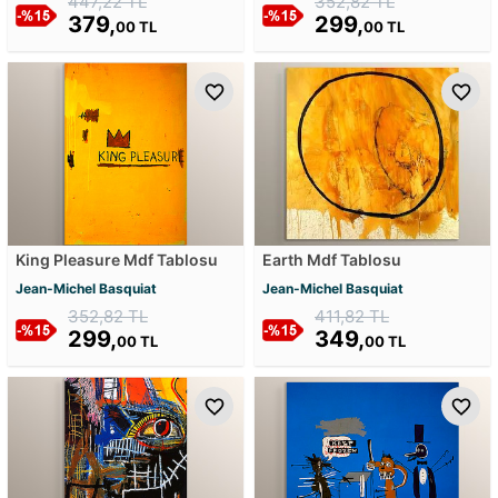
447,22 TL
352,82 TL
379,
299,
00 TL
00 TL
King Pleasure Mdf Tablosu
Earth Mdf Tablosu
Jean-Michel Basquiat
Jean-Michel Basquiat
352,82 TL
411,82 TL
299,
349,
00 TL
00 TL