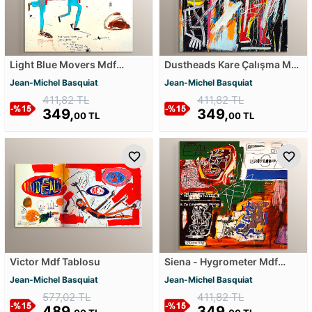
Light Blue Movers Mdf
Dustheads Kare Çalışma Mdf
Tablosu
Tablosu
Jean-Michel Basquiat
Jean-Michel Basquiat
411,82 TL
411,82 TL
349,
349,
00 TL
00 TL
Victor Mdf Tablosu
Siena - Hygrometer Mdf
Tablosu
Jean-Michel Basquiat
Jean-Michel Basquiat
577,02 TL
411,82 TL
489,
349,