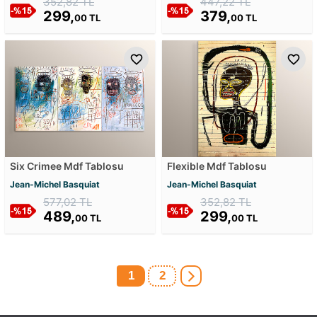
352,82 TL
447,22 TL
299,
379,
00 TL
00 TL
Six Crimee Mdf Tablosu
Flexible Mdf Tablosu
Jean-Michel Basquiat
Jean-Michel Basquiat
577,02 TL
352,82 TL
489,
299,
00 TL
00 TL
1
2