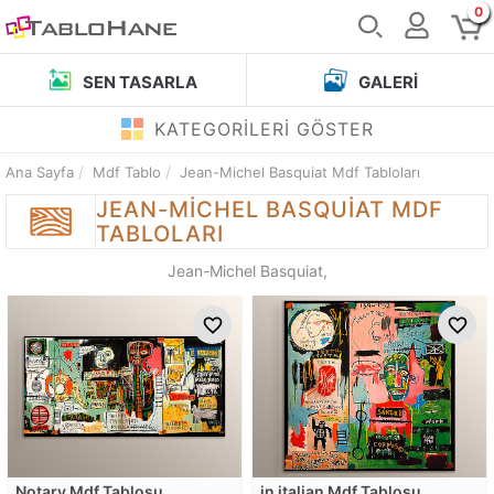
0
SEN TASARLA
GALERI
KATEGORİLERİ GÖSTER
Ana Sayfa
Mdf Tablo
Jean-Michel Basquiat Mdf Tabloları
JEAN-MICHEL BASQUIAT
MDF
TABLOLARI
Jean-Michel Basquiat,
Notary Mdf Tablosu
in italian Mdf Tablosu