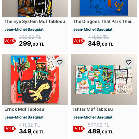
The Eye System Mdf Tablosu
The Dingoes That Park Their
Brains With Their Gum Mdf
Jean-Michel Basquiat
Jean-Michel Basquiat
Tablosu
352,82 TL
411,82 TL
299,
349,
00 TL
00 TL
Ernok Mdf Tablosu
Ishtar Mdf Tablosu
Jean-Michel Basquiat
Jean-Michel Basquiat
411,82 TL
577,02 TL
349,
489,
00 TL
00 TL