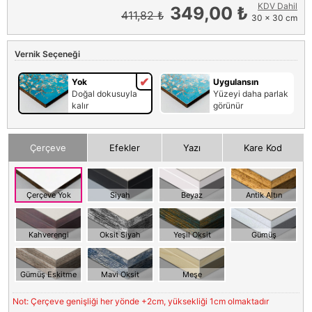
KDV Dahil
349,00 ₺
411,82 ₺
30 x 30 cm
Vernik Seçeneği
Yok
Uygulansın
Doğal dokusuyla
Yüzeyi daha parlak
kalır
görünür
Çerçeve
Efekler
Yazı
Kare Kod
Çerçeve Yok
Siyah
Beyaz
Antik Altın
Kahverengi
Oksit Siyah
Yeşil Oksit
Gümüş
Gümüş Eskitme
Mavi Oksit
Meşe
Not: Çerçeve genişliği her yönde +2cm, yüksekliği 1cm olmaktadır