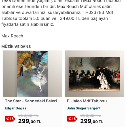
1988 Döneminde yaşamış olan ressamın Max Roach tablosu
önemli eserlerinden biridir. Max Roach Mdf olarak satın
alabilir ve duvarlarınızı süsleyebilirsiniz.
TH023783
Mdf
Tablosu toplam
5.0
puan ve
349.00
TL den başlayan
fiyatlarla satın alabilirsiniz.
Max Roach
MÜZIK VE DANS
The Star - Sahnedeki Balerin
El Jaleo Mdf Tablosu
Mdf Tablosu
Edgar Degas
John Singer Sargent
352,82 TL
352,82 TL
299,
299,
00 TL
00 TL