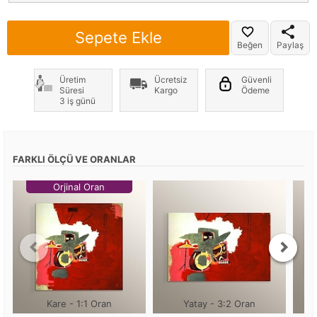
Sepete Ekle
Beğen
Paylaş
Üretim
Ücretsiz
Güvenli
Süresi
Kargo
Ödeme
3 iş günü
FARKLI ÖLÇÜ VE ORANLAR
Orjinal Oran
Kare - 1:1 Oran
Yatay - 3:2 Oran