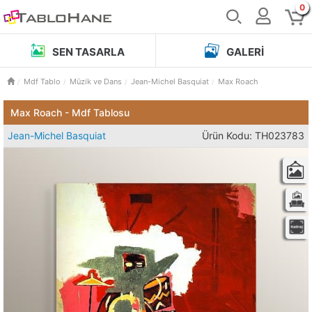
0
SEN TASARLA
GALERI
Mdf Tablo
Müzik ve Dans
Jean-Michel Basquiat
Max Roach
Max Roach - Mdf Tablosu
Jean-Michel Basquiat
Ürün Kodu: TH023783