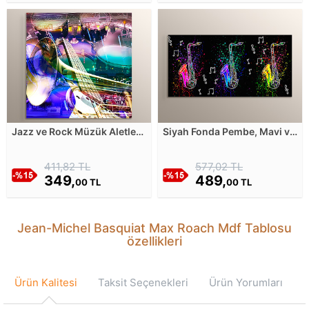
Jazz ve Rock Müzük Aletleri
Siyah Fonda Pembe, Mavi ve
Mdf Tablosu
Sarı Saksafonlar Çizimi Mdf
Tablosu
411,82 TL
577,02 TL
349,
489,
00 TL
00 TL
Jean-Michel Basquiat Max Roach Mdf Tablosu
özellikleri
Ürün Kalitesi
Taksit Seçenekleri
Ürün Yorumları