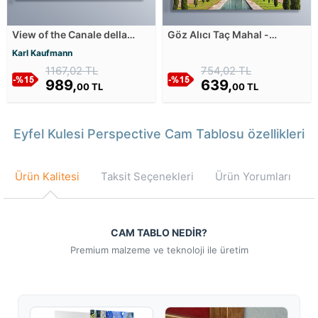
View of the Canale della
Göz Alıcı Taç Mahal -
Guidecca in Venice Cam
Hindistan Cam Tablosu
Karl Kaufmann
Tablosu
1167,02 TL
754,02 TL
989,
639,
00 TL
00 TL
Eyfel Kulesi Perspective Cam Tablosu özellikleri
Ürün Kalitesi
Taksit Seçenekleri
Ürün Yorumları
CAM TABLO NEDİR?
Premium malzeme ve teknoloji ile üretim