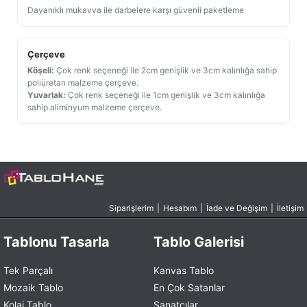
Dayanıklı mukavva ile darbelere karşı güvenli paketleme
Çerçeve
Köşeli:
Çok renk seçeneği ile 2cm genişlik ve 3cm kalınlığa sahip
poliüretan malzeme çerçeve.
Yuvarlak:
Çok renk seçeneği ile 1cm genişlik ve 3cm kalınlığa
sahip aliminyum malzeme çerçeve.
Siparişlerim
|
Hesabım
|
İade ve Değişim
|
İletişim
Tablonu Tasarla
Tablo Galerisi
Tek Parçalı
Kanvas Tablo
Mozaik Tablo
En Çok Satanlar
Kolaj Tablo
Sanatçılar