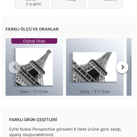
3 iş günü
FARKLI ÖLÇÜ VE ORANLAR
Orjinal Oran
Kare - 1:1 Oran
Yatay - 3:2 Oran
FARKLI ÜRÜN ÇEŞİTLERİ
Eyfel Kulesi Perspective görselini 6 farklı ürüne göre seçip,
sipariş oluşturabilirsiniz