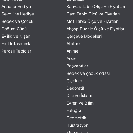
Annene Hediye
Kanvas Tablo Ölçü ve Fiyatları
Sevgiline Hediye
Cam Tablo Ölçü ve Fiyatları
Bebek ve Çocuk
Mdf Tablo Ölçü ve Fiyatları
Doğum Günü
Ahşap Puzzle Ölçü ve Fiyatları
Evlilik ve Nişan
Çerçeve Modelleri
Farklı Tasarımlar
Atatürk
Parçalı Tablolar
Anime
Arşiv
Başyapıtlar
Bebek ve çocuk odası
Çiçekler
Dekoratif
Dini ve İslami
Evren ve Bilim
Fotoğraf
Geometrik
İllüstrasyon
Manzaralar