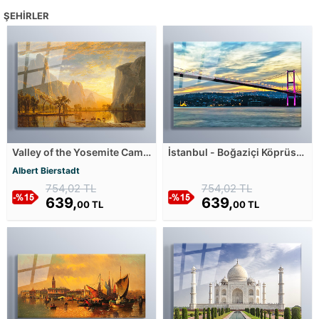
ŞEHIRLER
Valley of the Yosemite Cam
İstanbul - Boğaziçi Köprüsü
Tablosu
II Cam Tablosu
Albert Bierstadt
754,02 TL
754,02 TL
639,
639,
00 TL
00 TL