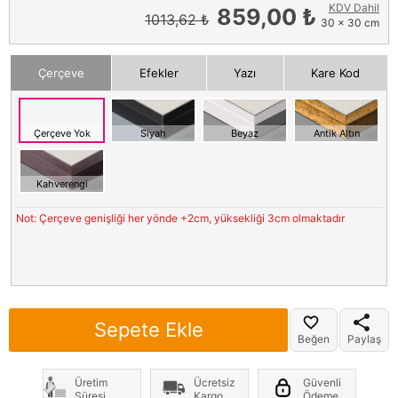
KDV Dahil
859,00 ₺
1013,62 ₺
30 x 30 cm
Çerçeve
Efekler
Yazı
Kare Kod
Çerçeve Yok
Siyah
Beyaz
Antik Altın
Kahverengi
Not: Çerçeve genişliği her yönde +2cm, yüksekliği 3cm olmaktadır
Sepete Ekle
Beğen
Paylaş
Üretim
Ücretsiz
Güvenli
Süresi
Kargo
Ödeme