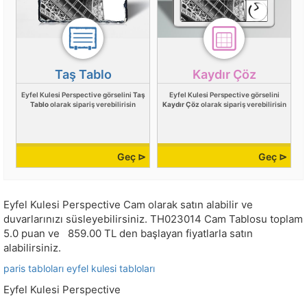
Taş Tablo
Kaydır Çöz
Eyfel Kulesi Perspective görselini
Taş
Eyfel Kulesi Perspective görselini
Tablo
olarak sipariş verebilirisin
Kaydır Çöz
olarak sipariş verebilirisin
Geç ⊳
Geç ⊳
Eyfel Kulesi Perspective Cam olarak satın alabilir ve
duvarlarınızı süsleyebilirsiniz.
TH023014
Cam Tablosu toplam
5.0
puan ve
859.00
TL den başlayan fiyatlarla satın
alabilirsiniz.
paris tabloları
eyfel kulesi tabloları
Eyfel Kulesi Perspective