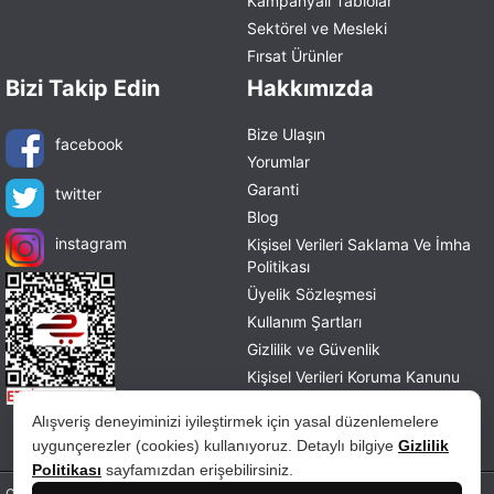
Kampanyalı Tablolar
Sektörel ve Mesleki
Fırsat Ürünler
Bizi Takip Edin
Hakkımızda
Bize Ulaşın
facebook
Yorumlar
Garanti
twitter
Blog
instagram
Kişisel Verileri Saklama Ve İmha
Politikası
Üyelik Sözleşmesi
Kullanım Şartları
Gizlilik ve Güvenlik
Kişisel Verileri Koruma Kanunu
Mesafeli Satış Sözleşmesi
Alışveriş deneyiminizi iyileştirmek için yasal düzenlemelere
İade ve Değişim Politikası
uygunçerezler (cookies) kullanıyoruz. Detaylı bilgiye
Gizlilik
Politikası
sayfamızdan erişebilirsiniz.
Copyright © 2026 tablohane.com Tüm hakları saklıdır.