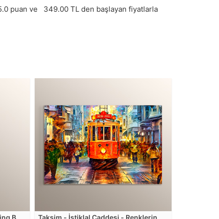
5.0
puan ve
349.00
TL den başlayan fiyatlarla
ding BW
Taksim - İstiklal Caddesi - Renklerin