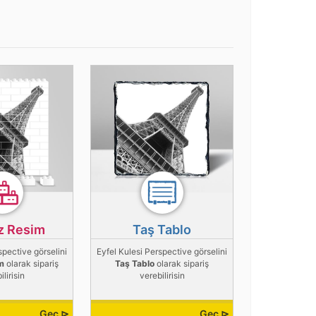
z Resim
Taş Tablo
spective görselini
Eyfel Kulesi Perspective görselini
m
olarak sipariş
Taş Tablo
olarak sipariş
ilirisin
verebilirisin
Geç ⊳
Geç ⊳