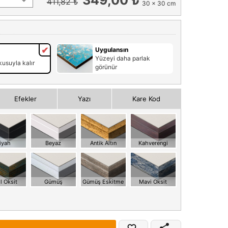
411,82 ₺
30 x 30 cm
Uygulansın
Yüzeyi daha parlak
usuyla kalır
görünür
Efekler
Yazı
Kare Kod
iyah
Beyaz
Antik Altın
Kahverengi
l Oksit
Gümüş
Gümüş Eskitme
Mavi Oksit