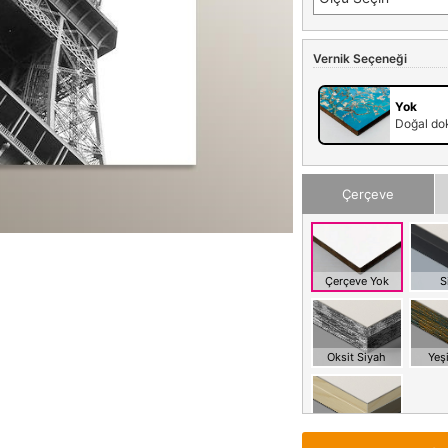
Vernik Seçeneği
Yok
Doğal dok
Çerçeve
Çerçeve Yok
S
Oksit Siyah
Yeşi
Meşe