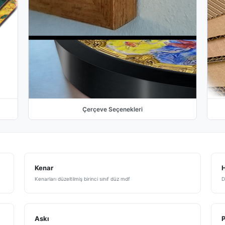
Çerçeve Seçenekleri
Kenar
H
Kenarları düzeltilmiş birinci sınıf düz mdf
D
Askı