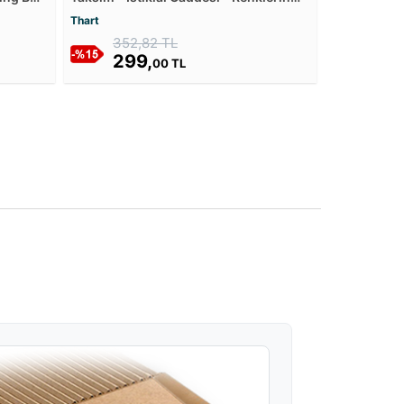
Caddesi Mdf Tablosu
Thart
352,82 TL
299,
00 TL