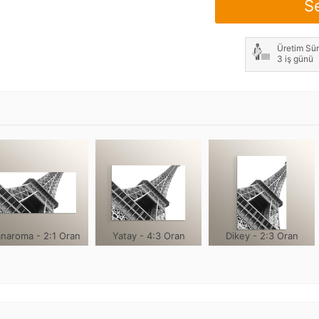
S
Not: Çerçeve genişliği h
Üretim Sür
3 iş günü
naroma - 2:1 Oran
Yatay - 4:3 Oran
Dikey - 2:3 Oran