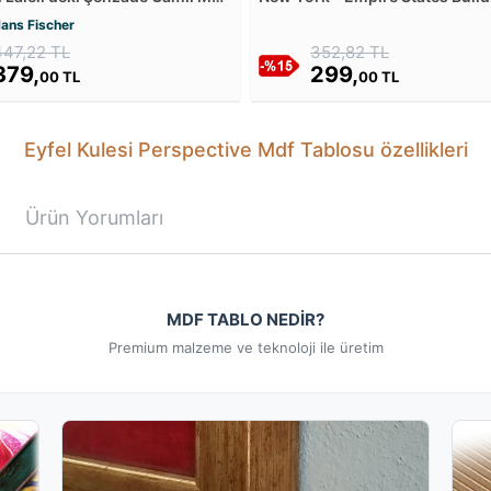
u
Mdf Tablosu
ans Fischer
447,22 TL
352,82 TL
379,
299,
00 TL
00 TL
Eyfel Kulesi Perspective Mdf Tablosu özellikleri
Ürün Yorumları
MDF TABLO NEDİR?
Premium malzeme ve teknoloji ile üretim