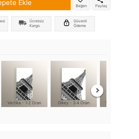
epete Ekle
Beğen
Paylaş
er yönde +2cm, yüksekliği 1cm olmaktadır
esi
Ücretsiz
Güvenli
Kargo
Ödeme
Vertika - 1:2 Oran
Dikey - 3:4 Oran
Yuvarlak - 1:1 Or