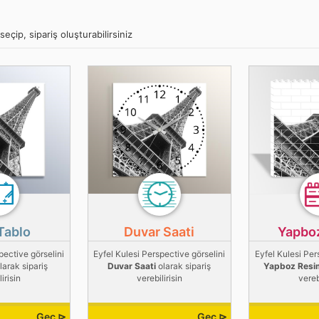
eçip, sipariş oluşturabilirsiniz
Tablo
Duvar Saati
Yapbo
pective görselini
Eyfel Kulesi Perspective görselini
Eyfel Kulesi Per
larak sipariş
Duvar Saati
olarak sipariş
Yapboz Resi
irisin
verebilirisin
vereb
Geç ⊳
Geç ⊳