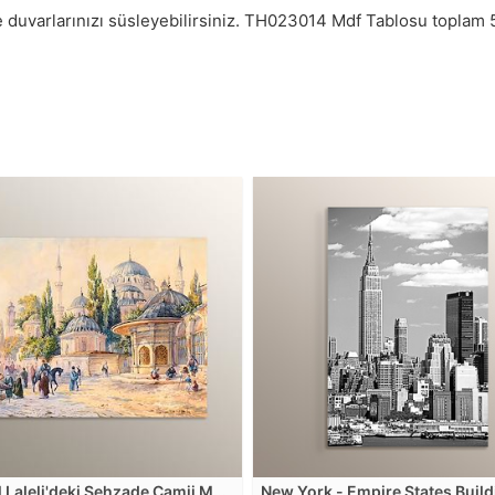
 duvarlarınızı süsleyebilirsiniz.
TH023014
Mdf Tablosu toplam
l Laleli'deki Şehzade Camii Mdf
New York - Empire States Buil