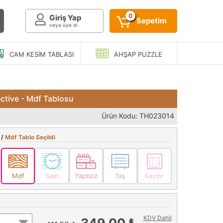
0
Giriş Yap
Sepetim
veya üye ol
CAM KESIM
TABLASI
AHŞAP
PUZZLE
ective - Mdf Tablosu
Ürün Kodu: TH023014
 /
Mdf Tablo Seçildi
Mdf
Saat
Yapboz
Taş
Kaydır
KDV Dahil
349,00 ₺