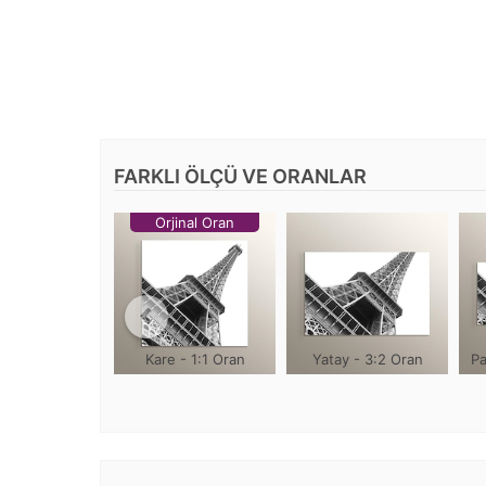
FARKLI ÖLÇÜ VE ORANLAR
Orjinal Oran
Kare - 1:1 Oran
Yatay - 3:2 Oran
Pa