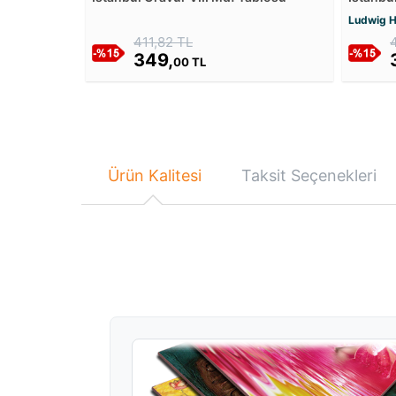
Tablos
Ludwig H
411,82 TL
349,
00 TL
Ürün Kalitesi
Taksit Seçenekleri